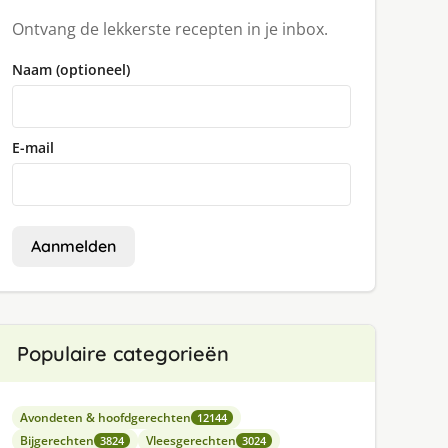
Ontvang de lekkerste recepten in je inbox.
Naam (optioneel)
E-mail
Aanmelden
Populaire categorieën
Avondeten & hoofdgerechten
12144
Bijgerechten
Vleesgerechten
3824
3024