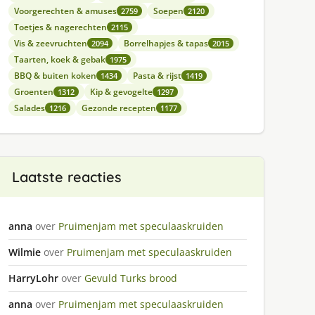
Voorgerechten & amuses
Soepen
2759
2120
Toetjes & nagerechten
2115
Vis & zeevruchten
Borrelhapjes & tapas
2094
2015
Taarten, koek & gebak
1975
BBQ & buiten koken
Pasta & rijst
1434
1419
Groenten
Kip & gevogelte
1312
1297
Salades
Gezonde recepten
1216
1177
Laatste reacties
anna
over
Pruimenjam met speculaaskruiden
Wilmie
over
Pruimenjam met speculaaskruiden
HarryLohr
over
Gevuld Turks brood
anna
over
Pruimenjam met speculaaskruiden