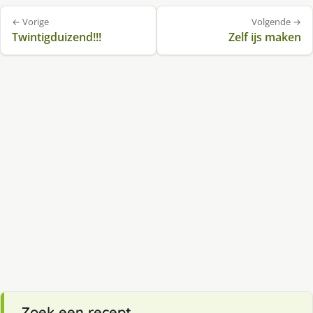
Bericht
← Vorige
Volgende →
navigatie
Twintigduizend!!!
Zelf ijs maken
Zoek een recept