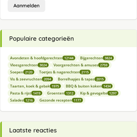
Aanmelden
Populaire categorieën
Avondeten & hoofdgerechten
Bijgerechten
12144
3824
Vleesgerechten
Voorgerechten & amuses
3024
2759
Soepen
Toetjes & nagerechten
2120
2115
Vis & zeevruchten
Borrelhapjes & tapas
2094
2015
Taarten, koek & gebak
BBQ & buiten koken
1975
1434
Pasta & rijst
Groenten
Kip & gevogelte
1419
1312
1297
Salades
Gezonde recepten
1216
1177
Laatste reacties