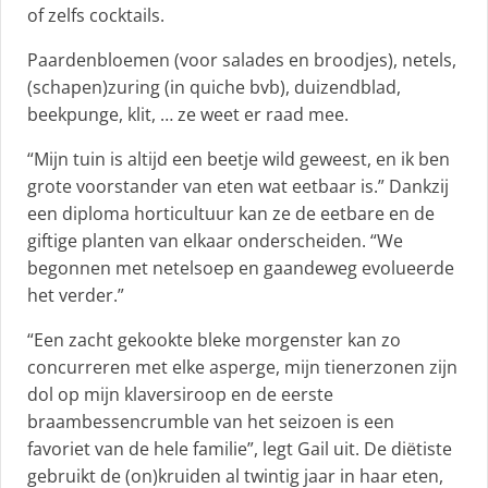
of zelfs cocktails.
Paardenbloemen (voor salades en broodjes), netels,
(schapen)zuring (in quiche bvb), duizendblad,
beekpunge, klit, … ze weet er raad mee.
“Mijn tuin is altijd een beetje wild geweest, en ik ben
grote voorstander van eten wat eetbaar is.” Dankzij
een diploma horticultuur kan ze de eetbare en de
giftige planten van elkaar onderscheiden. “We
begonnen met netelsoep en gaandeweg evolueerde
het verder.”
“Een zacht gekookte bleke morgenster kan zo
concurreren met elke asperge, mijn tienerzonen zijn
dol op mijn klaversiroop en de eerste
braambessencrumble van het seizoen is een
favoriet van de hele familie”, legt Gail uit. De diëtiste
gebruikt de (on)kruiden al twintig jaar in haar eten,