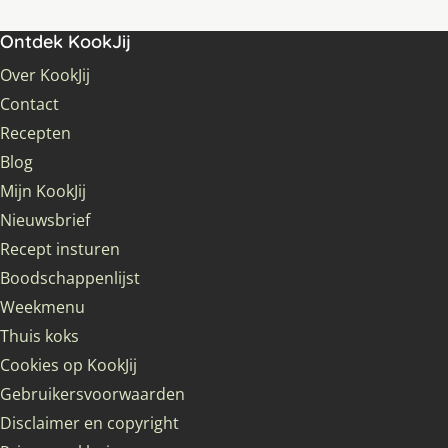
Ontdek KookJij
Over KookJij
Contact
Recepten
Blog
Mijn KookJij
Nieuwsbrief
Recept insturen
Boodschappenlijst
Weekmenu
Thuis koks
Cookies op KookJij
Gebruikersvoorwaarden
Disclaimer en copyright