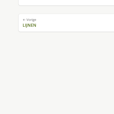
Bericht
← Vorige
navigatie
LIJNEN