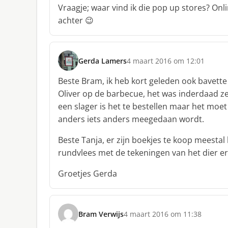
h
Vraagje; waar vind ik die pop up stores? Onli
r
achter 😉
e
e
f
:
Gerda Lamers
4 maart 2016 om 12:01
s
c
Beste Bram, ik heb kort geleden ook bavette
h
Oliver op de barbecue, het was inderdaad zee
r
een slager is het te bestellen maar het moe
e
anders iets anders meegedaan wordt.
e
f
Beste Tanja, er zijn boekjes te koop meestal 
:
rundvlees met de tekeningen van het dier erb
Groetjes Gerda
Bram Verwijs
4 maart 2016 om 11:38
s