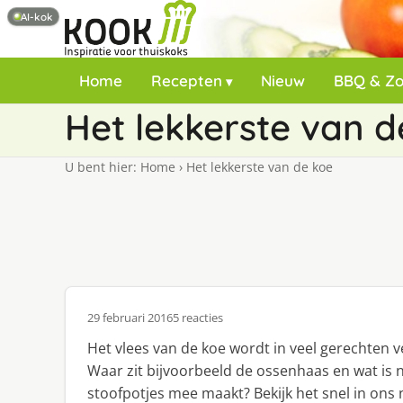
AI-kok
Home
Recepten
Nieuw
BBQ & Z
Het lekkerste van d
U bent hier:
Home
›
Het lekkerste van de koe
29 februari 2016
5 reacties
Het vlees van de koe wordt in veel gerechten v
Waar zit bijvoorbeeld de ossenhaas en wat is n
stoofpotjes mee maakt? Bekijk het snel in ons 