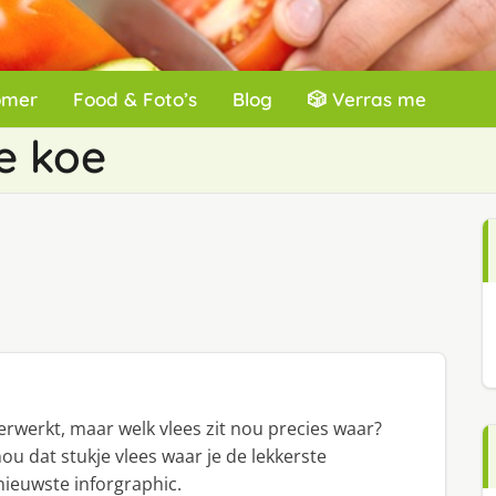
omer
Food & Foto’s
Blog
🎲 Verras me
e koe
erwerkt, maar welk vlees zit nou precies waar?
ou dat stukje vlees waar je de lekkerste
nieuwste inforgraphic.