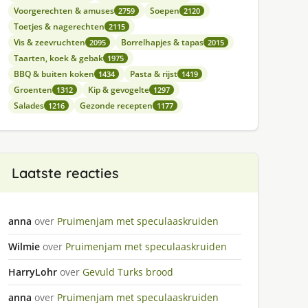
Voorgerechten & amuses
Soepen
2759
2120
Toetjes & nagerechten
2115
Vis & zeevruchten
Borrelhapjes & tapas
2095
2015
Taarten, koek & gebak
1975
BBQ & buiten koken
Pasta & rijst
1434
1419
Groenten
Kip & gevogelte
1312
1297
Salades
Gezonde recepten
1216
1177
Laatste reacties
anna
over
Pruimenjam met speculaaskruiden
Wilmie
over
Pruimenjam met speculaaskruiden
HarryLohr
over
Gevuld Turks brood
anna
over
Pruimenjam met speculaaskruiden