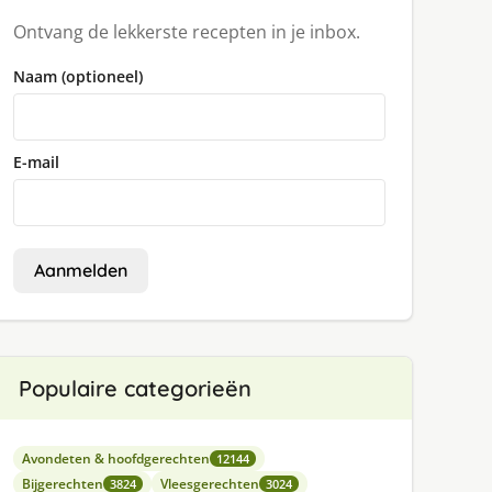
Ontvang de lekkerste recepten in je inbox.
Naam (optioneel)
E-mail
Aanmelden
Populaire categorieën
Avondeten & hoofdgerechten
12144
Bijgerechten
Vleesgerechten
3824
3024