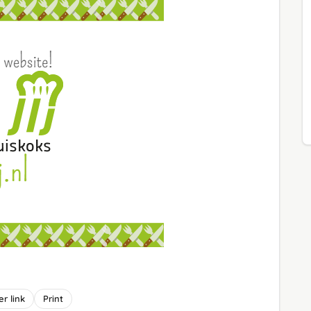
r link
Print