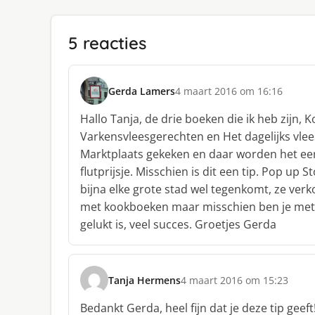
5 reacties
Gerda Lamers
4 maart 2016 om 16:16
s
c
Hallo Tanja, de drie boeken die ik heb zijn, 
h
Varkensvleesgerechten en Het dagelijks vle
r
Marktplaats gekeken en daar worden het e
e
flutprijsje. Misschien is dit een tip. Pop up
e
f
bijna elke grote stad wel tegenkomt, ze ver
:
met kookboeken maar misschien ben je met M
gelukt is, veel succes. Groetjes Gerda
Tanja Hermens
4 maart 2016 om 15:23
s
c
Bedankt Gerda, heel fijn dat je deze tip geeft