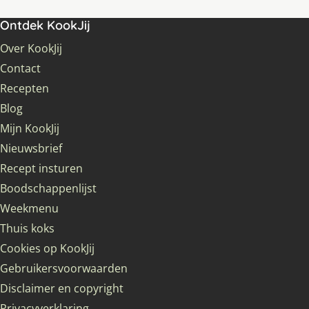
Ontdek KookJij
Over KookJij
Contact
Recepten
Blog
Mijn KookJij
Nieuwsbrief
Recept insturen
Boodschappenlijst
Weekmenu
Thuis koks
Cookies op KookJij
Gebruikersvoorwaarden
Disclaimer en copyright
Privacyverklaring