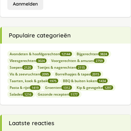
Aanmelden
Populaire categorieën
Avondeten & hoofdgerechten
Bijgerechten
12144
3824
Vleesgerechten
Voorgerechten & amuses
3024
2759
Soepen
Toetjes & nagerechten
2120
2115
Vis & zeevruchten
Borrelhapjes & tapas
2095
2015
Taarten, koek & gebak
BBQ & buiten koken
1975
1434
Pasta & rijst
Groenten
Kip & gevogelte
1419
1312
1297
Salades
Gezonde recepten
1216
1177
Laatste reacties