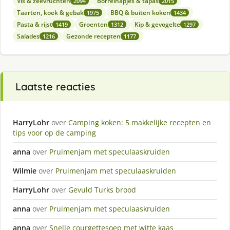
Vis & zeevruchten
Borrelhapjes & tapas
2094
2015
Taarten, koek & gebak
BBQ & buiten koken
1975
1434
Pasta & rijst
Groenten
Kip & gevogelte
1419
1312
1297
Salades
Gezonde recepten
1216
1177
Laatste reacties
HarryLohr
over
Camping koken: 5 makkelijke recepten en
tips voor op de camping
anna
over
Pruimenjam met speculaaskruiden
Wilmie
over
Pruimenjam met speculaaskruiden
HarryLohr
over
Gevuld Turks brood
anna
over
Pruimenjam met speculaaskruiden
anna
over
Snelle courgettesoep met witte kaas