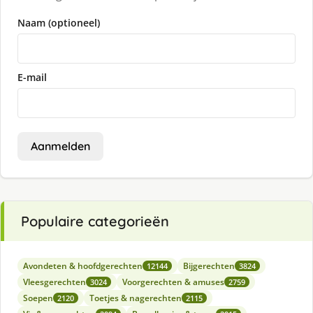
Naam (optioneel)
E-mail
Aanmelden
Populaire categorieën
Avondeten & hoofdgerechten
Bijgerechten
12144
3824
Vleesgerechten
Voorgerechten & amuses
3024
2759
Soepen
Toetjes & nagerechten
2120
2115