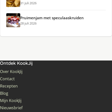
31 juli 2026
Pruimenjam met speculaaskruiden
28 juli 2026
Ontdek KookJij
Over KookJij
Contact
Recepten
Blog
Mijn KookJij
Nieuwsbrief