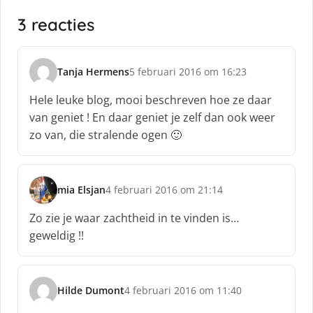
3 reacties
Tanja Hermens
5 februari 2016 om 16:23
s
c
Hele leuke blog, mooi beschreven hoe ze daar
h
van geniet ! En daar geniet je zelf dan ook weer
r
zo van, die stralende ogen 🙂
e
e
f
:
mia Elsjan
4 februari 2016 om 21:14
s
c
Zo zie je waar zachtheid in te vinden is…
h
geweldig !!
r
e
e
f
Hilde Dumont
4 februari 2016 om 11:40
s
:
c