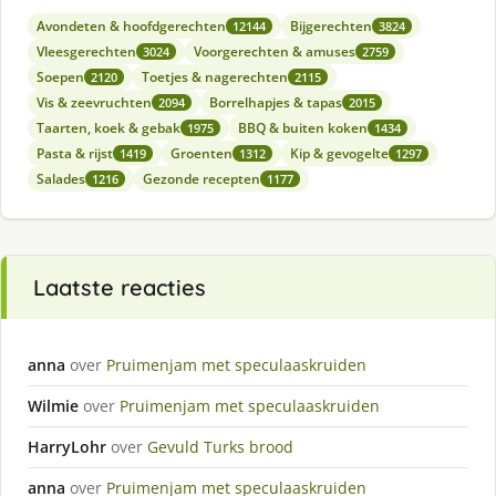
Avondeten & hoofdgerechten
Bijgerechten
12144
3824
Vleesgerechten
Voorgerechten & amuses
3024
2759
Soepen
Toetjes & nagerechten
2120
2115
Vis & zeevruchten
Borrelhapjes & tapas
2094
2015
Taarten, koek & gebak
BBQ & buiten koken
1975
1434
Pasta & rijst
Groenten
Kip & gevogelte
1419
1312
1297
Salades
Gezonde recepten
1216
1177
Laatste reacties
anna
over
Pruimenjam met speculaaskruiden
Wilmie
over
Pruimenjam met speculaaskruiden
HarryLohr
over
Gevuld Turks brood
anna
over
Pruimenjam met speculaaskruiden