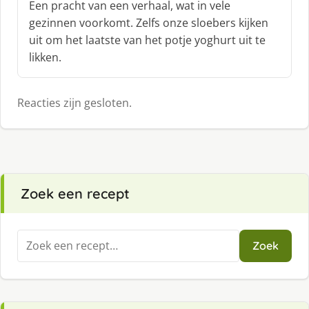
Een pracht van een verhaal, wat in vele
h
gezinnen voorkomt. Zelfs onze sloebers kijken
r
uit om het laatste van het potje yoghurt uit te
e
likken.
e
f
:
Reacties zijn gesloten.
Zoek een recept
Zoeken
Zoek
naar: