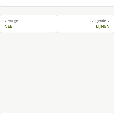
Bericht
← Vorige
Volgende →
navigatie
NEE
LIJNEN