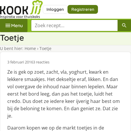
Inloggen
Registreren
Zoek een recept
Menu
Toetje
U bent hier:
Home
›
Toetje
3 februari 2016
3 reacties
Ze is gek op zoet, zacht, vla, yoghurt, kwark en
lekkere smaakjes. Het dekseltje eraf, likken. En dan
vol overgave de inhoud naar binnen lepelen. Maar
eerst het bord leeg, dan pas het toetje, luidt het
credo. Dus doet ze iedere keer ijverig haar best om
bij de beloning te komen. En dan geniet ze. Dat zie
je.
Daarom kopen we op de markt toetjes in de