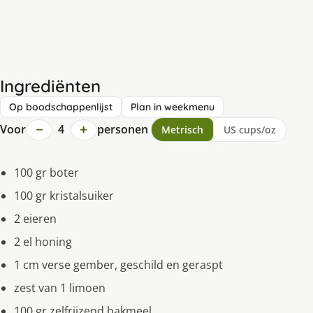
Ingrediënten
Op boodschappenlijst
Plan in weekmenu
−
+
Voor
4
personen
Metrisch
US cups/oz
100 gr boter
100 gr kristalsuiker
2 eieren
2 el honing
1 cm verse gember, geschild en geraspt
zest van 1 limoen
100 gr zelfrijzend bakmeel