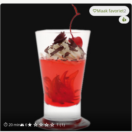
Maak favoriet
2
👍
★☆☆☆☆
⏱ 20 min
👥 6
1 (1)