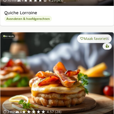
★★★★☆
⏱ 70 min
👥 4
4.29 (45)
Quiche Lorraine
Avondeten & hoofdgerechten
AI-kok
Maak favoriet
6
👍
★★★★★
⏱ 2 min
👥 4
4.57 (28)