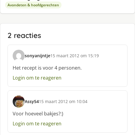
Avondeten & hoofdgerechten
2 reacties
sonyanijntje
15 maart 2012 om 15:19
s
c
Het recept is voor 4 personen.
h
Login om te reageren
r
e
e
f
Assy54
15 maart 2012 om 10:04
:
s
c
Voor hoeveel bakjes?:)
h
Login om te reageren
r
e