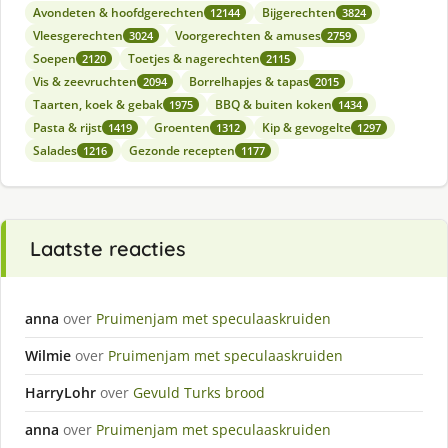
Avondeten & hoofdgerechten
Bijgerechten
12144
3824
Vleesgerechten
Voorgerechten & amuses
3024
2759
Soepen
Toetjes & nagerechten
2120
2115
Vis & zeevruchten
Borrelhapjes & tapas
2094
2015
Taarten, koek & gebak
BBQ & buiten koken
1975
1434
Pasta & rijst
Groenten
Kip & gevogelte
1419
1312
1297
Salades
Gezonde recepten
1216
1177
Laatste reacties
anna
over
Pruimenjam met speculaaskruiden
Wilmie
over
Pruimenjam met speculaaskruiden
HarryLohr
over
Gevuld Turks brood
anna
over
Pruimenjam met speculaaskruiden