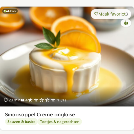
AI-kok
Maak favoriet
3
👍
★☆☆☆☆
⏱ 20 min
👥 4
1 (1)
Sinaasappel Creme anglaise
Sauzen & basics
Toetjes & nagerechten