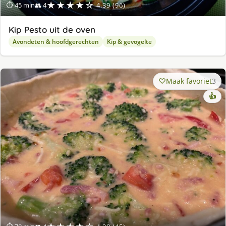
★★★★☆
⏱ 45 min
👥 4
4.39 (96)
Kip Pesto uit de oven
Avondeten & hoofdgerechten
Kip & gevogelte
Maak favoriet
3
👍