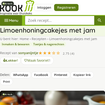
AI-kok
AI-kok
AI-kok
AI-kok
AI-kok
Inloggen
Registreren
Zoek een recept
Menu
Limoenhoningcakejes met jam
U bent hier:
Home
›
Recepten
›
Limoenhoningcakejes met jam
Inmaken & bewaren
Toetjes & nagerechten
★★★☆☆
Recept van
sonyanijntje
2.75 (4)
Maak favoriet
1
👍
Lekker!
Delen:
WhatsApp
Facebook
Pinterest
Kopieer link
Print
AI-kok