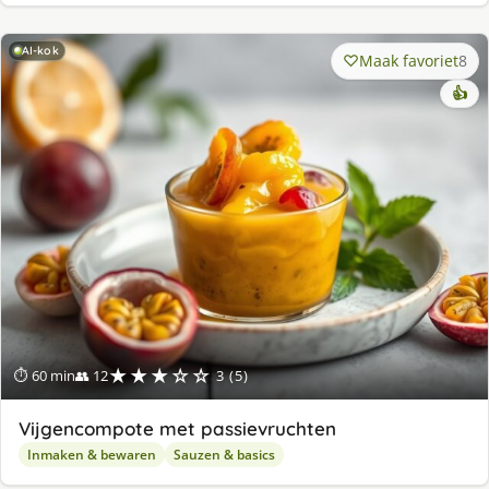
AI-kok
Maak favoriet
8
👍
★★★☆☆
⏱ 60 min
👥 12
3 (5)
Vijgencompote met passievruchten
Inmaken & bewaren
Sauzen & basics