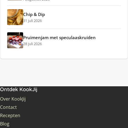
Chip & Dip
31 juli 2026
Pruimenjam met speculaaskruiden
28 juli 2026
Ontdek KookJij
Over KookJij
Contact
Recepten
Blog