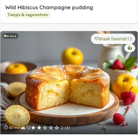
Wild Hibiscus Champagne pudding
Toetjes & nagerechten
AI-kok
Maak favoriet
13
👍
★★☆☆☆
⏱ 60 min
👥 12
2 (3)