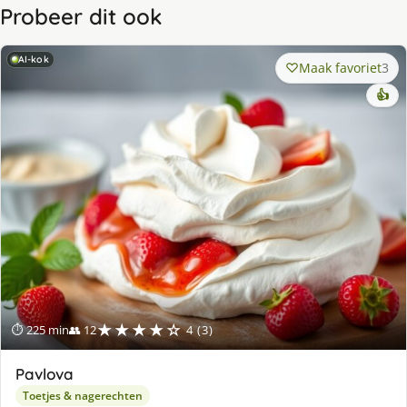
Probeer dit ook
AI-kok
Maak favoriet
3
👍
★★★★☆
⏱ 225 min
👥 12
4 (3)
Pavlova
Toetjes & nagerechten