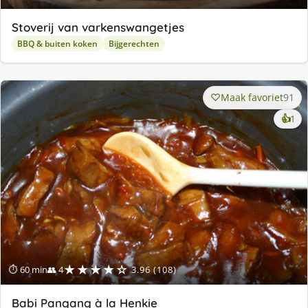
Stoverij van varkenswangetjes
BBQ & buiten koken
Bijgerechten
Maak favoriet
91
ke
👍
1
lek
ge
★★★★☆
⏱ 60 min
👥 4
3.96 (108)
Babi Pangang à la Henkie