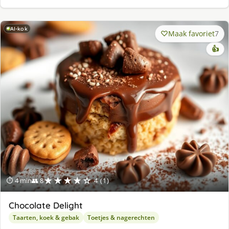
AI-kok
Maak favoriet
7
👍
★★★★☆
⏱ 4 min
👥 8
4 (1)
Chocolate Delight
Taarten, koek & gebak
Toetjes & nagerechten