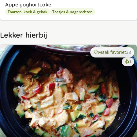
Appelyoghurtcake
Taarten, koek & gebak
Toetjes & nagerechten
Lekker hierbij
Maak favoriet
38
ke
👍
1
lek
ge