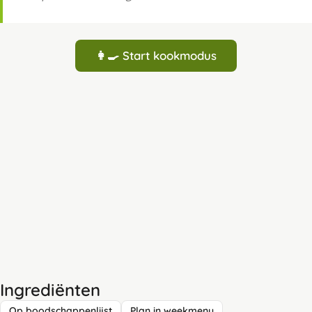
👩‍🍳 Start kookmodus
Ingrediënten
Op boodschappenlijst
Plan in weekmenu