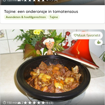
Tajine: een onderonsje in tomatensaus
Avondeten & hoofdgerechten
Tajine
Maak favoriet
4
👍
★★★★★
⏱ 150 min
👥 2
5 (3)