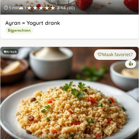
★★★★★
⏱ 5 min
👥 1
4.64 (90)
Ayran = Yogurt drank
Bijgerechten
AI-kok
Maak favoriet
7
👍