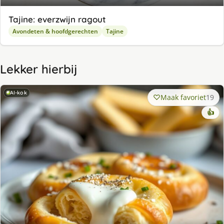
Tajine: everzwijn ragout
Avondeten & hoofdgerechten
Tajine
Lekker hierbij
AI-kok
Maak favoriet
19
👍