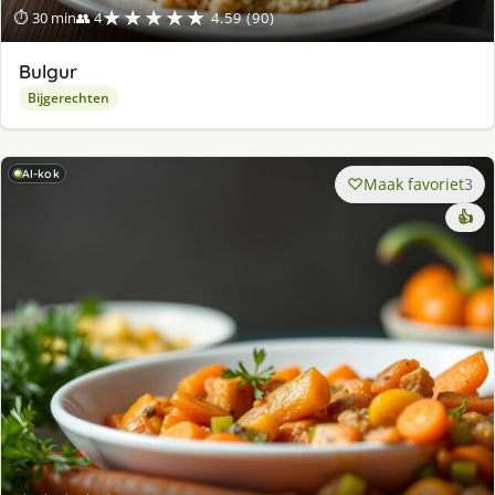
★★★★★
⏱ 30 min
👥 4
4.59 (90)
Bulgur
Bijgerechten
AI-kok
Maak favoriet
3
👍