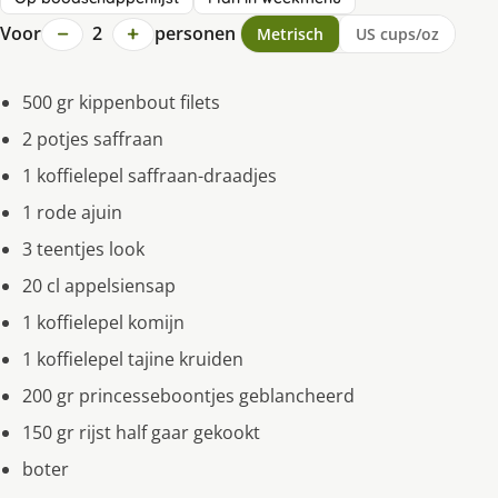
−
+
Voor
2
personen
Metrisch
US cups/oz
500 gr kippenbout filets
2 potjes saffraan
1 koffielepel saffraan-draadjes
1 rode ajuin
3 teentjes look
20 cl appelsiensap
1 koffielepel komijn
1 koffielepel tajine kruiden
200 gr princesseboontjes geblancheerd
150 gr rijst half gaar gekookt
boter