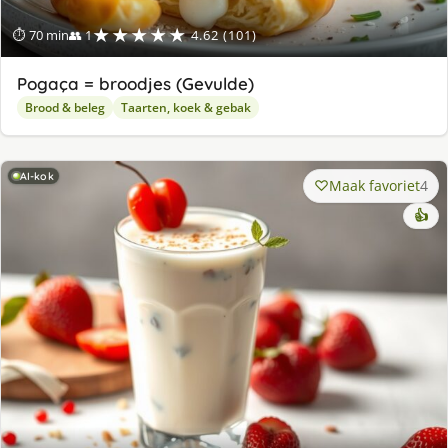
★★★★★
⏱ 70 min
👥 1
4.62 (101)
Pogaça = broodjes (Gevulde)
Brood & beleg
Taarten, koek & gebak
AI-kok
Maak favoriet
4
👍