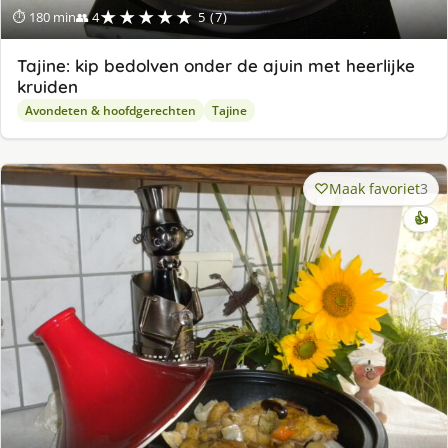
★★★★★
⏱ 180 min
👥 4
5 (7)
Tajine: kip bedolven onder de ajuin met heerlijke
kruiden
Avondeten & hoofdgerechten
Tajine
Maak favoriet
3
👍