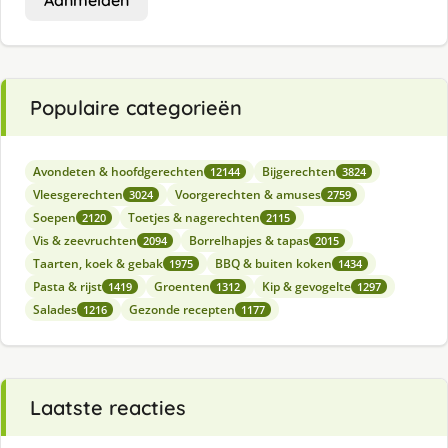
Aanmelden
Populaire categorieën
Avondeten & hoofdgerechten
Bijgerechten
12144
3824
Vleesgerechten
Voorgerechten & amuses
3024
2759
Soepen
Toetjes & nagerechten
2120
2115
Vis & zeevruchten
Borrelhapjes & tapas
2094
2015
Taarten, koek & gebak
BBQ & buiten koken
1975
1434
Pasta & rijst
Groenten
Kip & gevogelte
1419
1312
1297
Salades
Gezonde recepten
1216
1177
Laatste reacties