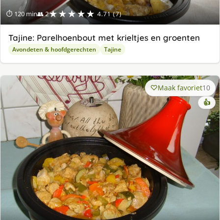
★★★★★
⏱ 120 min
👥 2
4.71 (7)
Tajine: Parelhoenbout met krieltjes en groenten
Avondeten & hoofdgerechten
Tajine
Maak favoriet
10
👍