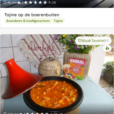
★★★★★
⏱ 90 min
👥 2
5 (4)
Tajine op de boerenbuiten
Avondeten & hoofdgerechten
Tajine
Maak favoriet
11
👍
★★★★★
⏱ 120 min
👥 4
4.75 (4)