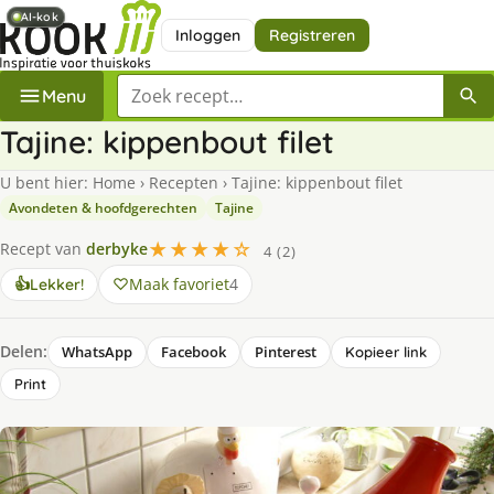
AI-kok
AI-kok
Inloggen
Registreren
Zoek een recept
Menu
Tajine: kippenbout filet
U bent hier:
Home
›
Recepten
›
Tajine: kippenbout filet
Avondeten & hoofdgerechten
Tajine
★★★★☆
Recept van
derbyke
4 (2)
Maak favoriet
4
👍
Lekker!
Delen:
WhatsApp
Facebook
Pinterest
Kopieer link
Print