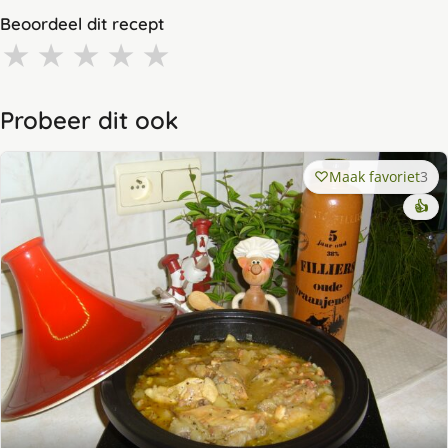
Beoordeel dit recept
★
★
★
★
★
Probeer dit ook
Maak favoriet
3
👍