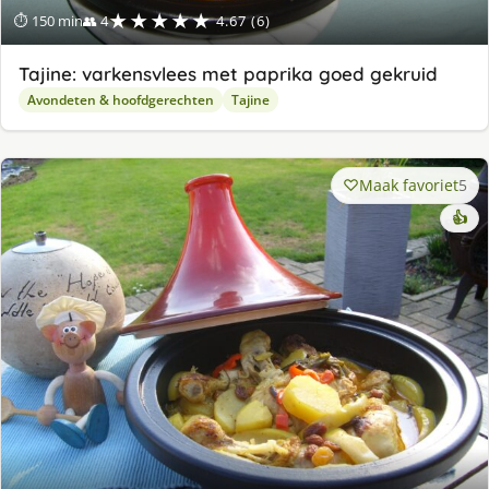
★★★★★
⏱ 150 min
👥 4
4.67 (6)
Tajine: varkensvlees met paprika goed gekruid
Avondeten & hoofdgerechten
Tajine
Maak favoriet
5
👍