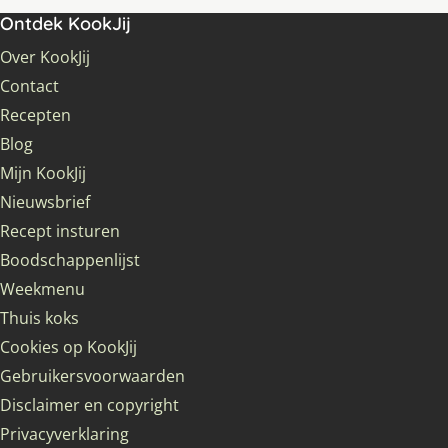
Ontdek KookJij
Over KookJij
Contact
Recepten
Blog
Mijn KookJij
Nieuwsbrief
Recept insturen
Boodschappenlijst
Weekmenu
Thuis koks
Cookies op KookJij
Gebruikersvoorwaarden
Disclaimer en copyright
Privacyverklaring