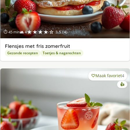
★★★★☆
⏱ 45 min
👥 4
3.5 (4)
Flensjes met fris zomerfruit
Gezonde recepten
Toetjes & nagerechten
Maak favoriet
4
👍