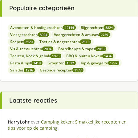
Populaire categorieën
Avondeten & hoofdgerechten
Bijgerechten
12144
3824
Vleesgerechten
Voorgerechten & amuses
3024
2759
Soepen
Toetjes & nagerechten
2120
2115
Vis & zeevruchten
Borrelhapjes & tapas
2094
2015
Taarten, koek & gebak
BBQ & buiten koken
1975
1434
Pasta & rijst
Groenten
Kip & gevogelte
1419
1312
1297
Salades
Gezonde recepten
1216
1177
Laatste reacties
HarryLohr
over
Camping koken: 5 makkelijke recepten en
tips voor op de camping