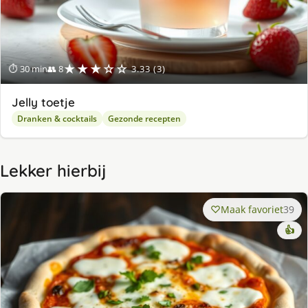
★★★☆☆
⏱ 30 min
👥 8
3.33 (3)
Jelly toetje
Dranken & cocktails
Gezonde recepten
Lekker hierbij
Maak favoriet
39
👍