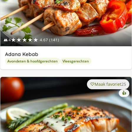
★★★★★
👥 4
4.67 (141)
Adana Kebab
Avondeten & hoofdgerechten
Vleesgerechten
Maak favoriet
25
👍