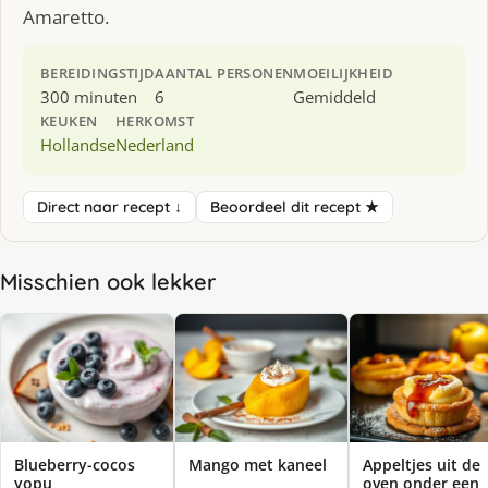
Amaretto.
BEREIDINGSTIJD
AANTAL PERSONEN
MOEILIJKHEID
300 minuten
6
Gemiddeld
KEUKEN
HERKOMST
Hollandse
Nederland
Direct naar recept ↓
Beoordeel dit recept ★
Misschien ook lekker
Blueberry-cocos
Mango met kaneel
Appeltjes uit de
yopu
oven onder een