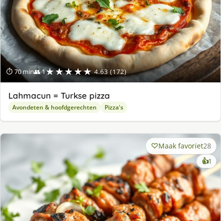
★★★★★
⏱ 70 min
👥 1
4.63 (172)
Lahmacun = Turkse pizza
Avondeten & hoofdgerechten
Pizza's
Maak favoriet
28
ke
👍
1
lek
ge