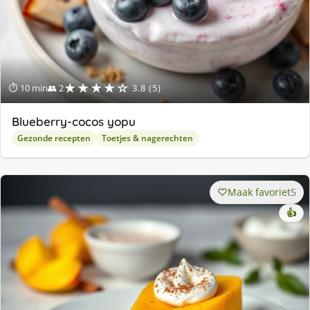
★★★★☆
⏱ 10 min
👥 2
3.8 (5)
Blueberry-cocos yopu
Gezonde recepten
Toetjes & nagerechten
Maak favoriet
5
👍