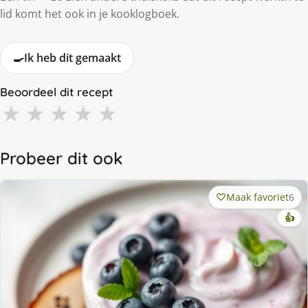
lid komt het ook in je kooklogboek.
🍳
Ik heb dit gemaakt
Beoordeel dit recept
★
★
★
★
★
Probeer dit ook
Maak favoriet
6
👍