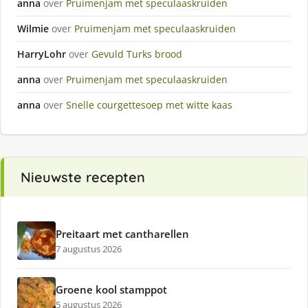
anna
over
Pruimenjam met speculaaskruiden
Wilmie
over
Pruimenjam met speculaaskruiden
HarryLohr
over
Gevuld Turks brood
anna
over
Pruimenjam met speculaaskruiden
anna
over
Snelle courgettesoep met witte kaas
Nieuwste recepten
Preitaart met cantharellen
7 augustus 2026
Groene kool stamppot
5 augustus 2026