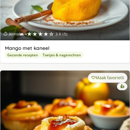
★★★★☆
⏱ 30 min
👥 4
3.6 (5)
Mango met kaneel
Gezonde recepten
Toetjes & nagerechten
Maak favoriet
6
👍