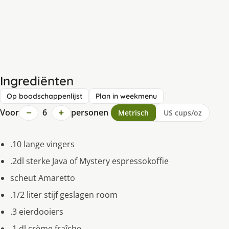
Ingrediënten
Op boodschappenlijst
Plan in weekmenu
−
+
Voor
6
personen
Metrisch
US cups/oz
.10 lange vingers
.2dl sterke Java of Mystery espressokoffie
scheut Amaretto
.1/2 liter stijf geslagen room
.3 eierdooiers
.1 dl crème fraîche