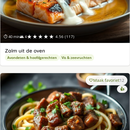
★★★★★
⏱ 40 min
👥 4
4.56 (117)
Zalm uit de oven
Avondeten & hoofdgerechten
Vis & zeevruchten
Maak favoriet
12
👍