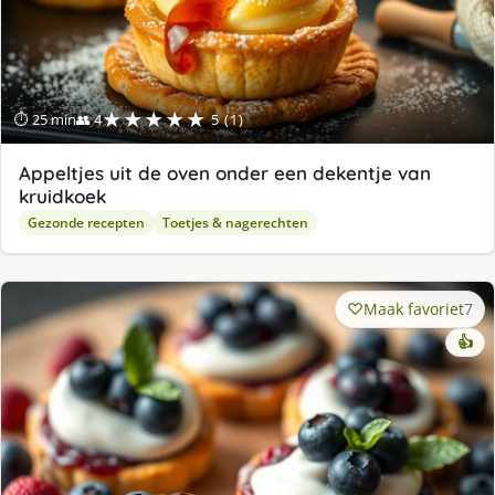
★★★★★
⏱ 25 min
👥 4
5 (1)
Appeltjes uit de oven onder een dekentje van
kruidkoek
Gezonde recepten
Toetjes & nagerechten
Maak favoriet
7
👍