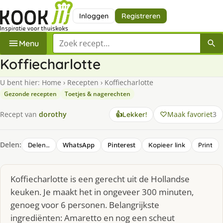
Inloggen
Registreren
Zoek een recept
Menu
Koffiecharlotte
U bent hier:
Home
›
Recepten
›
Koffiecharlotte
Gezonde recepten
Toetjes & nagerechten
Maak favoriet
3
Recept van
dorothy
👍
Lekker!
Delen:
WhatsApp
Pinterest
Delen…
Kopieer link
Print
Koffiecharlotte is een gerecht uit de Hollandse
keuken. Je maakt het in ongeveer 300 minuten,
genoeg voor 6 personen. Belangrijkste
ingrediënten: Amaretto en nog een scheut