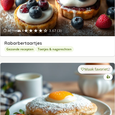
★★★★☆
⏱ 40 min
👥 4
3.67 (3)
Rabarbertaartjes
Gezonde recepten
Toetjes & nagerechten
Maak favoriet
2
👍