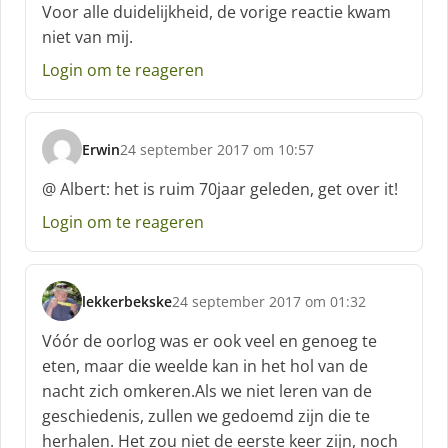
c
Voor alle duidelijkheid, de vorige reactie kwam
h
niet van mij.
r
e
Login om te reageren
e
f
:
Erwin
24 september 2017 om 10:57
s
c
@ Albert: het is ruim 70jaar geleden, get over it!
h
Login om te reageren
r
e
e
f
lekkerbekske
24 september 2017 om 01:32
:
s
c
Vóór de oorlog was er ook veel en genoeg te
h
eten, maar die weelde kan in het hol van de
r
nacht zich omkeren.Als we niet leren van de
e
geschiedenis, zullen we gedoemd zijn die te
e
f
herhalen. Het zou niet de eerste keer zijn, noch