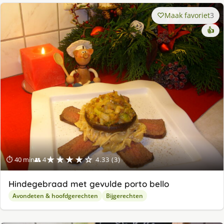
Maak favoriet
3
👍
★★★★☆
⏱ 40 min
👥 4
4.33 (3)
Hindegebraad met gevulde porto bello
Avondeten & hoofdgerechten
Bijgerechten