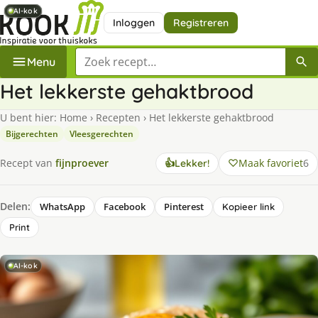
AI-kok
AI-kok
AI-kok
AI-kok
Inloggen
Registreren
Zoek een recept
Menu
Het lekkerste gehaktbrood
U bent hier:
Home
›
Recepten
›
Het lekkerste gehaktbrood
Bijgerechten
Vleesgerechten
Maak favoriet
6
Recept van
fijnproever
👍
Lekker!
Delen:
WhatsApp
Facebook
Pinterest
Kopieer link
Print
AI-kok