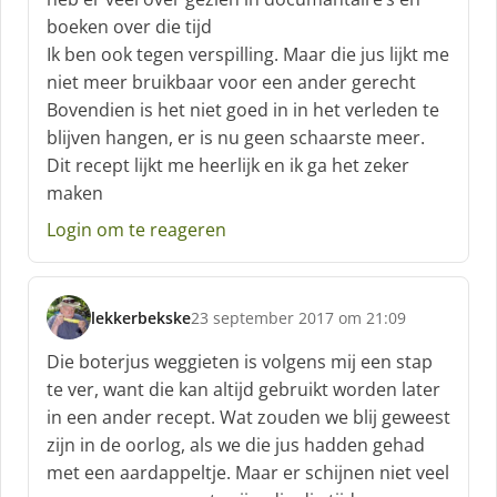
e
boeken over die tijd
e
f
Ik ben ook tegen verspilling. Maar die jus lijkt me
:
niet meer bruikbaar voor een ander gerecht
Bovendien is het niet goed in in het verleden te
blijven hangen, er is nu geen schaarste meer.
Dit recept lijkt me heerlijk en ik ga het zeker
maken
Login om te reageren
lekkerbekske
23 september 2017 om 21:09
s
c
Die boterjus weggieten is volgens mij een stap
h
te ver, want die kan altijd gebruikt worden later
r
in een ander recept. Wat zouden we blij geweest
e
zijn in de oorlog, als we die jus hadden gehad
e
f
met een aardappeltje. Maar er schijnen niet veel
: