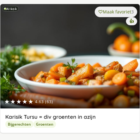
AI-kok
Maak favoriet
3
👍
★★★★★
4.63 (63)
Karisik Tursu = div groenten in azijn
Bijgerechten
Groenten