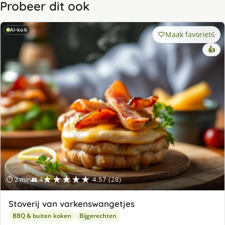
Probeer dit ook
AI-kok
Maak favoriet
6
👍
★★★★★
⏱ 2 min
👥 4
4.57 (28)
Stoverij van varkenswangetjes
BBQ & buiten koken
Bijgerechten