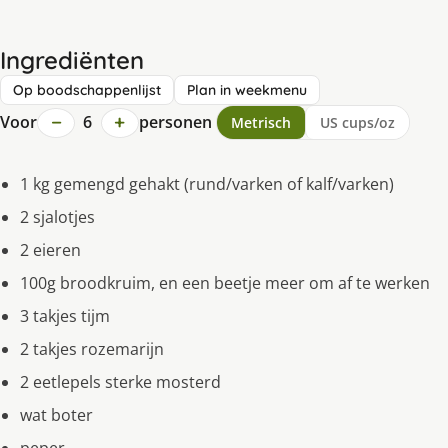
Ingrediënten
Op boodschappenlijst
Plan in weekmenu
−
+
Voor
6
personen
Metrisch
US cups/oz
1 kg gemengd gehakt (rund/varken of kalf/varken)
2 sjalotjes
2 eieren
100g broodkruim, en een beetje meer om af te werken
3 takjes tijm
2 takjes rozemarijn
2 eetlepels sterke mosterd
wat boter