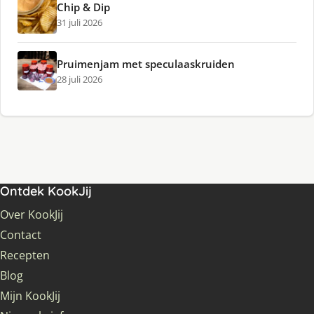
Chip & Dip
31 juli 2026
Pruimenjam met speculaaskruiden
28 juli 2026
Ontdek KookJij
Over KookJij
Contact
Recepten
Blog
Mijn KookJij