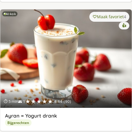
AI-kok
Maak favoriet
4
👍
★★★★★
⏱ 5 min
👥 1
4.64 (90)
Ayran = Yogurt drank
Bijgerechten