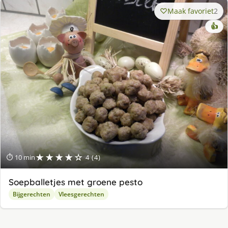
Maak favoriet
2
👍
★★★★☆
⏱ 10 min
4 (4)
Soepballetjes met groene pesto
Bijgerechten
Vleesgerechten