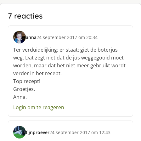
7 reacties
anna
24 september 2017 om 20:34
s
c
Ter verduidelijking: er staat: giet de boterjus
h
weg. Dat zegt niet dat de jus weggegooid moet
r
worden, maar dat het niet meer gebruikt wordt
e
verder in het recept.
e
f
Top recept!
:
Groetjes,
Anna.
Login om te reageren
fijnproever
24 september 2017 om 12:43
s