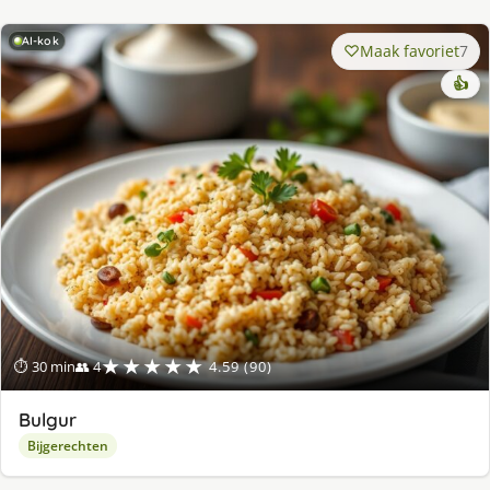
AI-kok
Maak favoriet
7
👍
★★★★★
⏱ 30 min
👥 4
4.59 (90)
Bulgur
Bijgerechten