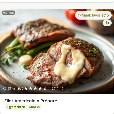
AI-kok
Maak favoriet
15
👍
★★★★☆
⏱ 15 min
👥 6
4.27 (11)
Filet Americain = Préparé
Bijgerechten
Snacks