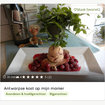
Maak favoriet
2
👍
★★★★★
⏱ 30 min
👥 4
5 (2)
Antwarpse kost op mijn manier
Avondeten & hoofdgerechten
Bijgerechten