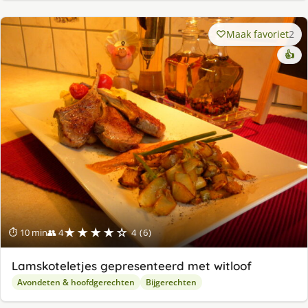
Maak favoriet
2
👍
★★★★☆
⏱ 10 min
👥 4
4 (6)
Lamskoteletjes gepresenteerd met witloof
Avondeten & hoofdgerechten
Bijgerechten