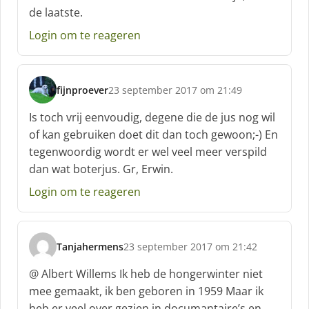
:
de laatste.
Login om te reageren
fijnproever
23 september 2017 om 21:49
s
c
Is toch vrij eenvoudig, degene die de jus nog wil
h
of kan gebruiken doet dit dan toch gewoon;-) En
r
tegenwoordig wordt er wel veel meer verspild
e
dan wat boterjus. Gr, Erwin.
e
f
Login om te reageren
:
Tanjahermens
23 september 2017 om 21:42
s
c
@ Albert Willems Ik heb de hongerwinter niet
h
mee gemaakt, ik ben geboren in 1959 Maar ik
r
heb er veel over gezien in documantaire’s en