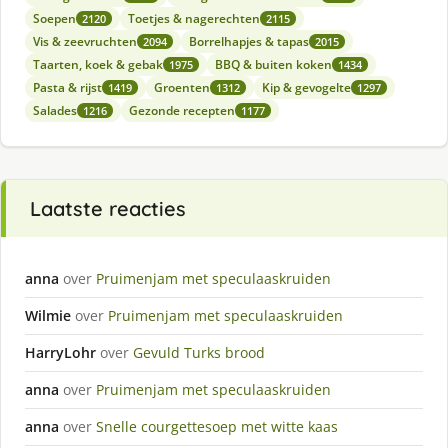
Soepen
Toetjes & nagerechten
2120
2115
Vis & zeevruchten
Borrelhapjes & tapas
2094
2015
Taarten, koek & gebak
BBQ & buiten koken
1975
1434
Pasta & rijst
Groenten
Kip & gevogelte
1419
1312
1297
Salades
Gezonde recepten
1216
1177
Laatste reacties
anna
over
Pruimenjam met speculaaskruiden
Wilmie
over
Pruimenjam met speculaaskruiden
HarryLohr
over
Gevuld Turks brood
anna
over
Pruimenjam met speculaaskruiden
anna
over
Snelle courgettesoep met witte kaas