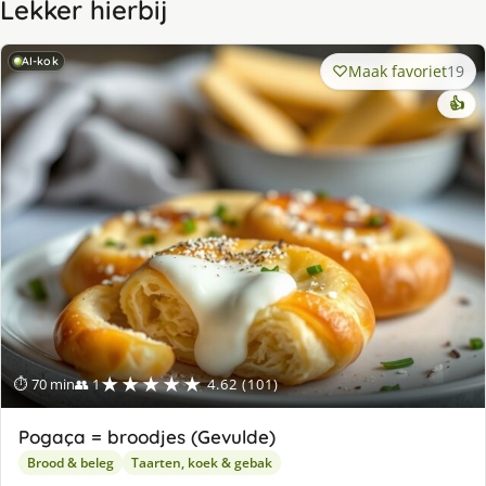
Lekker hierbij
AI-kok
Maak favoriet
19
👍
★★★★★
⏱ 70 min
👥 1
4.62 (101)
Pogaça = broodjes (Gevulde)
Brood & beleg
Taarten, koek & gebak