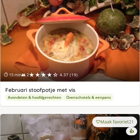
★★★★☆
⏱ 15 min
👥 2
4.37 (19)
Februari stoofpotje met vis
Avondeten & hoofdgerechten
Ovenschotels & eenpans
Maak favoriet
21
👍