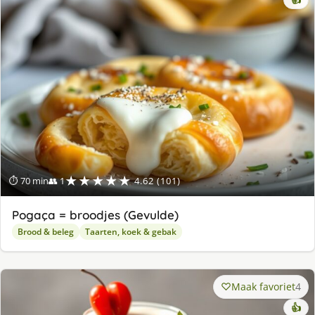
★★★★★
⏱ 70 min
👥 1
4.62 (101)
Pogaça = broodjes (Gevulde)
Brood & beleg
Taarten, koek & gebak
Maak favoriet
4
👍