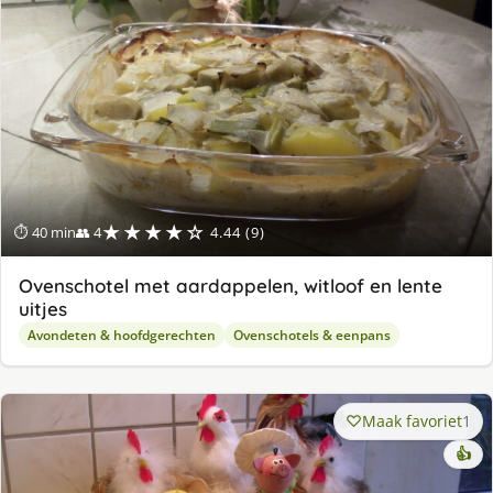
★★★★☆
⏱ 40 min
👥 4
4.44 (9)
Ovenschotel met aardappelen, witloof en lente
uitjes
Avondeten & hoofdgerechten
Ovenschotels & eenpans
Maak favoriet
1
👍