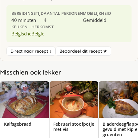
BEREIDINGSTIJD
AANTAL PERSONEN
MOEILIJKHEID
40 minuten
4
Gemiddeld
KEUKEN
HERKOMST
Belgische
Belgie
Direct naar recept ↓
Beoordeel dit recept ★
Misschien ook lekker
Kalfsgebraad
Februari stoofpotje
Bladerdeegflapp
met vis
gevuld met kip e
groenten