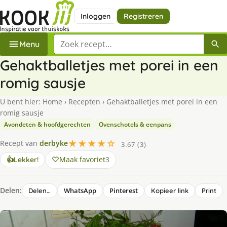
Inloggen
Registreren
Zoek een recept
Menu
Gehaktballetjes met porei in een
romig sausje
U bent hier:
Home
›
Recepten
›
Gehaktballetjes met porei in een
romig sausje
Avondeten & hoofdgerechten
Ovenschotels & eenpans
★★★★☆
Recept van
derbyke
3.67 (3)
Maak favoriet
3
👍
Lekker!
Delen:
WhatsApp
Pinterest
Delen…
Kopieer link
Print