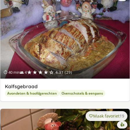
★★★★☆
⏱ 40 min
👥 4
4.31 (29)
Kalfsgebraad
Avondeten & hoofdgerechten
Ovenschotels & eenpans
Maak favoriet
19
👍