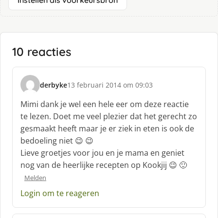
Instellen als voorkeursbron
10 reacties
derbyke
13 februari 2014 om 09:03
s
c
Mimi dank je wel een hele eer om deze reactie
h
te lezen. Doet me veel plezier dat het gerecht zo
r
gesmaakt heeft maar je er ziek in eten is ook de
e
bedoeling niet 😉 😉
e
f
Lieve groetjes voor jou en je mama en geniet
:
nog van de heerlijke recepten op Kookjij 😉 🙂
Melden
Login om te reageren