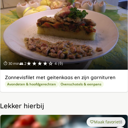
★★★★☆
⏱ 30 min
👥 2
4 (9)
Zonnevisfilet met geitenkaas en zijn garnituren
Avondeten & hoofdgerechten
Ovenschotels & eenpans
Lekker hierbij
Maak favoriet
8