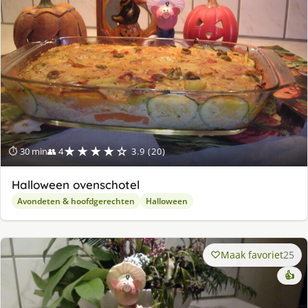
★★★★☆
⏱ 30 min
👥 4
3.9 (20)
Halloween ovenschotel
Avondeten & hoofdgerechten
Halloween
Maak favoriet
25
👍