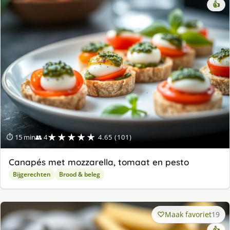
👍
★★★★★
⏱ 15 min
👥 4
4.65 (101)
Canapés met mozzarella, tomaat en pesto
Bijgerechten
Brood & beleg
Maak favoriet
19
👍