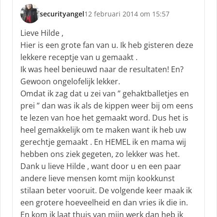
securityangel
12 februari 2014 om 15:57
s
c
Lieve Hilde ,
h
Hier is een grote fan van u. Ik heb gisteren deze
r
lekkere receptje van u gemaakt .
e
Ik was heel benieuwd naar de resultaten! En?
e
f
Gewoon ongelofelijk lekker.
:
Omdat ik zag dat u zei van ” gehaktballetjes en
prei ” dan was ik als de kippen weer bij om eens
te lezen van hoe het gemaakt word. Dus het is
heel gemakkelijk om te maken want ik heb uw
gerechtje gemaakt . En HEMEL ik en mama wij
hebben ons ziek gegeten, zo lekker was het.
Dank u lieve Hilde , want door u en een paar
andere lieve mensen komt mijn kookkunst
stilaan beter vooruit. De volgende keer maak ik
een grotere hoeveelheid en dan vries ik die in.
En kom ik laat thuis van mijn werk dan heb ik