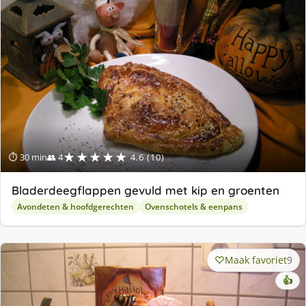
★★★★★
⏱ 30 min
👥 4
4.6 (10)
Bladerdeegflappen gevuld met kip en groenten
Avondeten & hoofdgerechten
Ovenschotels & eenpans
Maak favoriet
9
👍