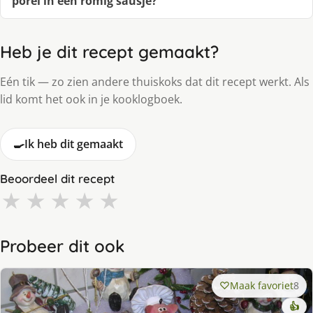
porei in een romig sausje?
Heb je dit recept gemaakt?
Eén tik — zo zien andere thuiskoks dat dit recept werkt. Als
lid komt het ook in je kooklogboek.
🍳
Ik heb dit gemaakt
Beoordeel dit recept
★
★
★
★
★
Probeer dit ook
Maak favoriet
8
👍