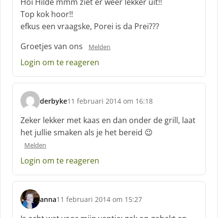
Hoi Hilde mmm ziet er weer lekker uit!!
h
Top kok hoor!!
r
efkus een vraagske, Porei is da Prei???
e
e
Groetjes van ons
Melden
f
:
Login om te reageren
derbyke
11 februari 2014 om 16:18
s
c
Zeker lekker met kaas en dan onder de grill, laat
h
het jullie smaken als je het bereid 😉
r
Melden
e
e
Login om te reageren
f
:
anna
11 februari 2014 om 15:27
s
c