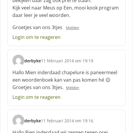
bekijken daar zag ook prei te staan.
r
Kijk veel naar Meus op Een, mooi kook program
e
daar leer je veel woorden.
e
f
Groetjes van ons 3tjes
:
Melden
Login om te reageren
derbyke
11 februari 2014 om 19:19
s
c
Hallo Mien inderdaad chapelure is paneermeel
h
een woordenboek kan van pas komen hé 😉
r
Groetjes van ons 3tjes.
Melden
e
e
Login om te reageren
f
:
derbyke
11 februari 2014 om 19:16
s
c
Hallo Rien inderdaad wij zeggen tegen prei,