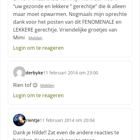
“uw gezonde en lekkere ” gerechtje” die ik alleen
maar moet opwarmen. Nogmaals mijn oprechte
dank voor het posten van dit FENOMENALE en
LEKKERE gerechtje. Vriendelijke groetjes van
Mimi
Melden
Login om te reageren
derbyke
11 februari 2014 om 23:00
s
c
Rien tof 😉
Melden
h
Login om te reageren
r
e
e
f
rientje
11 februari 2014 om 20:04
:
s
c
Dank je Hilde!! Zat even de andere reacties te
h