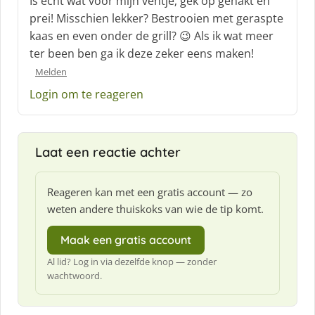
Is echt wat voor mijn ventje; gek op gehakt en
h
prei! Misschien lekker? Bestrooien met geraspte
r
kaas en even onder de grill? 😉 Als ik wat meer
e
ter been ben ga ik deze zeker eens maken!
e
f
Melden
:
Login om te reageren
Laat een reactie achter
Reageren kan met een gratis account — zo
weten andere thuiskoks van wie de tip komt.
Maak een gratis account
Al lid? Log in via dezelfde knop — zonder
wachtwoord.