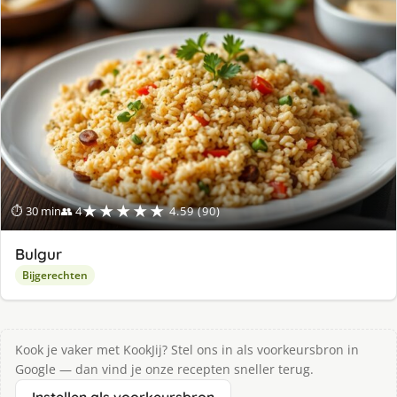
★★★★★
⏱ 30 min
👥 4
4.59 (90)
Bulgur
Bijgerechten
Kook je vaker met KookJij? Stel ons in als voorkeursbron in
Google — dan vind je onze recepten sneller terug.