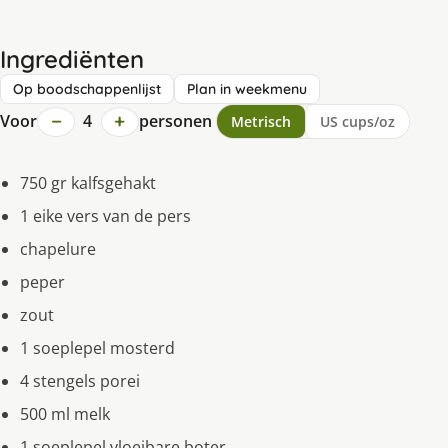
Ingrediënten
Op boodschappenlijst
Plan in weekmenu
−
+
Voor
4
personen
Metrisch
US cups/oz
750 gr kalfsgehakt
1 eike vers van de pers
chapelure
peper
zout
1 soeplepel mosterd
4 stengels porei
500 ml melk
1 soeplepel vloeibare boter