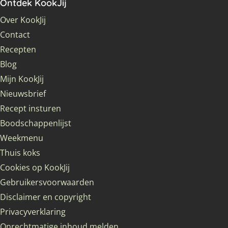
Ontdek KookJij
Over KookJij
Contact
Recepten
Blog
Mijn KookJij
Nieuwsbrief
Recept insturen
Boodschappenlijst
Weekmenu
Thuis koks
Cookies op KookJij
Gebruikersvoorwaarden
Disclaimer en copyright
Privacyverklaring
Onrechtmatige inhoud melden