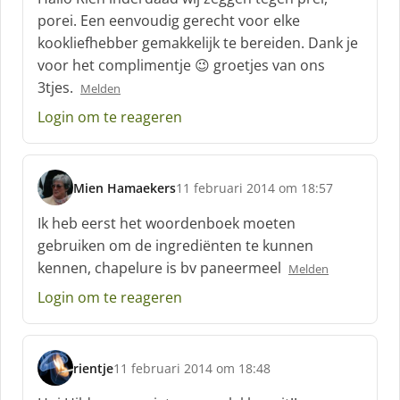
h
porei. Een eenvoudig gerecht voor elke
r
kookliefhebber gemakkelijk te bereiden. Dank je
e
voor het complimentje 😉 groetjes van ons
e
f
3tjes.
Melden
:
Login om te reageren
Mien Hamaekers
11 februari 2014 om 18:57
s
c
Ik heb eerst het woordenboek moeten
h
gebruiken om de ingrediënten te kunnen
r
kennen, chapelure is bv paneermeel
Melden
e
e
Login om te reageren
f
:
rientje
11 februari 2014 om 18:48
s
c