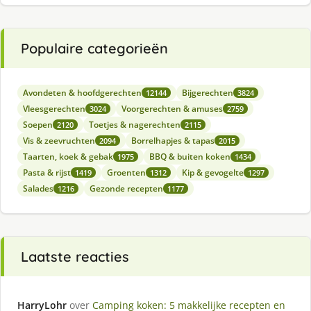
Populaire categorieën
Avondeten & hoofdgerechten
Bijgerechten
12144
3824
Vleesgerechten
Voorgerechten & amuses
3024
2759
Soepen
Toetjes & nagerechten
2120
2115
Vis & zeevruchten
Borrelhapjes & tapas
2094
2015
Taarten, koek & gebak
BBQ & buiten koken
1975
1434
Pasta & rijst
Groenten
Kip & gevogelte
1419
1312
1297
Salades
Gezonde recepten
1216
1177
Laatste reacties
HarryLohr
over
Camping koken: 5 makkelijke recepten en