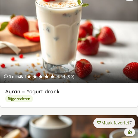
★★★★★
⏱ 5 min
👥 1
4.64 (90)
Ayran = Yogurt drank
Bijgerechten
Maak favoriet
7
👍