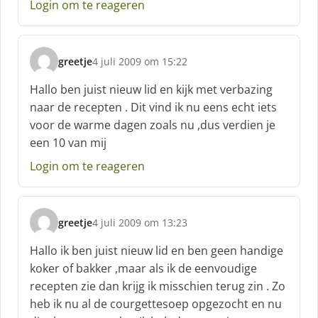
Login om te reageren
f
:
greetje
4 juli 2009 om 15:22
s
c
Hallo ben juist nieuw lid en kijk met verbazing
h
naar de recepten . Dit vind ik nu eens echt iets
r
voor de warme dagen zoals nu ,dus verdien je
e
een 10 van mij
e
f
Login om te reageren
:
greetje
4 juli 2009 om 13:23
s
c
Hallo ik ben juist nieuw lid en ben geen handige
h
koker of bakker ,maar als ik de eenvoudige
r
recepten zie dan krijg ik misschien terug zin . Zo
e
heb ik nu al de courgettesoep opgezocht en nu
e