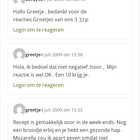
:
s
c
Hallo Greetje , bedankt voor de
h
reacties.Groetjes van ons 3 :);):p
r
e
Login om te reageren
e
f
:
greetje
4 juli 2009 om 15:38
s
c
Hola, ik bedoel dat niet negatief ,hoor ,. Mijn
h
reactie is wel OK . Een 10 krijg je .
r
e
Login om te reageren
e
f
:
greetje
4 juli 2009 om 15:33
s
c
Recept is gemakkelijk voor in de week-ends. Nog
h
een broodje erbij en je hebt een gezonde hap .
r
Mozarella zou ik apart geven omdat niet
e