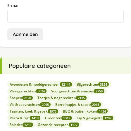
E-mail
Aanmelden
Populaire categorieën
Avondeten & hoofdgerechten
Bijgerechten
12144
3824
Vleesgerechten
Voorgerechten & amuses
3024
2759
Soepen
Toetjes & nagerechten
2120
2115
Vis & zeevruchten
Borrelhapjes & tapas
2095
2015
Taarten, koek & gebak
BBQ & buiten koken
1975
1434
Pasta & rijst
Groenten
Kip & gevogelte
1419
1312
1297
Salades
Gezonde recepten
1216
1177