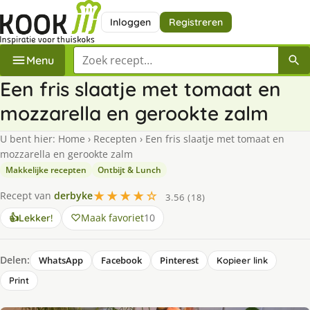
Inloggen
Registreren
Zoek een recept
Menu
Een fris slaatje met tomaat en
mozzarella en gerookte zalm
U bent hier:
Home
›
Recepten
›
Een fris slaatje met tomaat en
mozzarella en gerookte zalm
Makkelijke recepten
Ontbijt & Lunch
★★★★☆
Recept van
derbyke
3.56 (18)
Maak favoriet
10
👍
Lekker!
Delen:
WhatsApp
Facebook
Pinterest
Kopieer link
Print