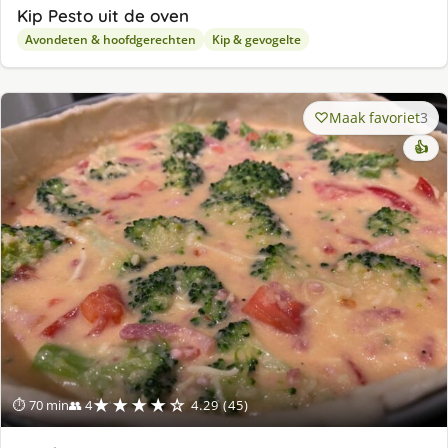
Kip Pesto uit de oven
Avondeten & hoofdgerechten
Kip & gevogelte
Maak favoriet
3
👍
★★★★☆
⏱ 70 min
👥 4
4.29 (45)