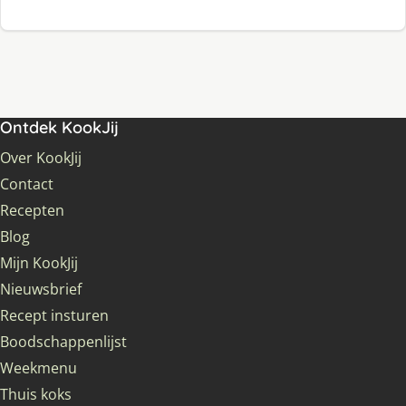
Ontdek KookJij
Over KookJij
Contact
Recepten
Blog
Mijn KookJij
Nieuwsbrief
Recept insturen
Boodschappenlijst
Weekmenu
Thuis koks