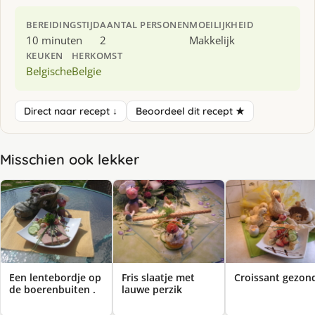
BEREIDINGSTIJD
AANTAL PERSONEN
MOEILIJKHEID
10 minuten
2
Makkelijk
KEUKEN
HERKOMST
Belgische
Belgie
Direct naar recept ↓
Beoordeel dit recept ★
Misschien ook lekker
Een lentebordje op
Fris slaatje met
Croissant gezon
de boerenbuiten .
lauwe perzik