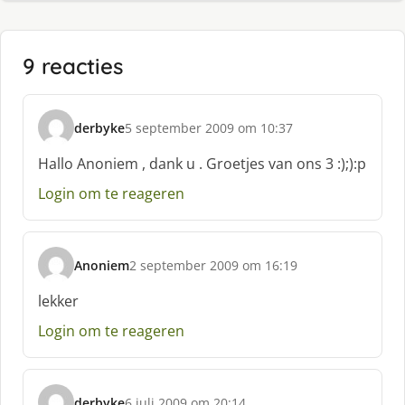
9 reacties
derbyke
5 september 2009 om 10:37
s
c
Hallo Anoniem , dank u . Groetjes van ons 3 :);):p
h
Login om te reageren
r
e
e
f
Anoniem
2 september 2009 om 16:19
:
s
c
lekker
h
Login om te reageren
r
e
e
f
derbyke
6 juli 2009 om 20:14