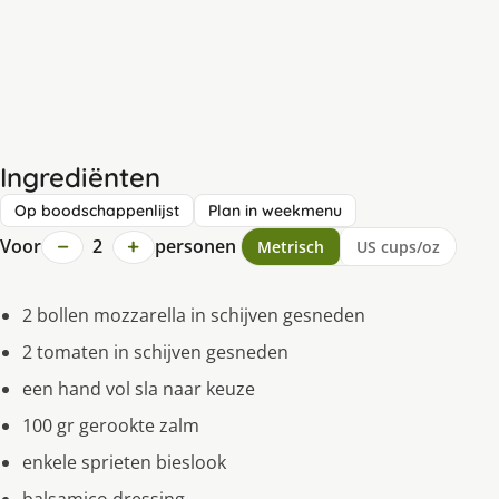
Ingrediënten
Op boodschappenlijst
Plan in weekmenu
−
+
Voor
2
personen
Metrisch
US cups/oz
2 bollen mozzarella in schijven gesneden
2 tomaten in schijven gesneden
een hand vol sla naar keuze
100 gr gerookte zalm
enkele sprieten bieslook