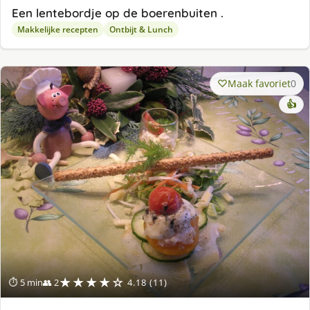
Een lentebordje op de boerenbuiten .
Makkelijke recepten
Ontbijt & Lunch
Maak favoriet
0
👍
★★★★☆
⏱ 5 min
👥 2
4.18 (11)