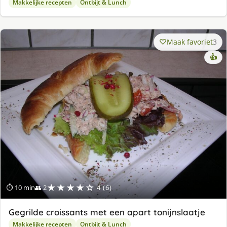
Makkelijke recepten
Ontbijt & Lunch
Maak favoriet
3
👍
★★★★☆
⏱ 10 min
👥 2
4 (6)
Gegrilde croissants met een apart tonijnslaatje
Makkelijke recepten
Ontbijt & Lunch