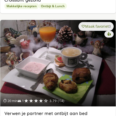
Makkelijke recepten
Ontbijt & Lunch
Maak favoriet
0
👍
★★★★☆
⏱ 20 min
👥 1
3.79 (14)
Verwen je partner met ontbijt aan bed