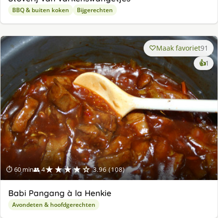
BBQ & buiten koken
Bijgerechten
Maak favoriet
91
ke
👍
1
lek
ge
★★★★☆
⏱ 60 min
👥 4
3.96 (108)
Babi Pangang à la Henkie
Avondeten & hoofdgerechten