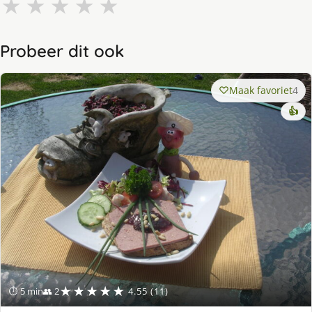
★
★
★
★
★
Probeer dit ook
Maak favoriet
4
👍
★★★★★
⏱ 5 min
👥 2
4.55 (11)