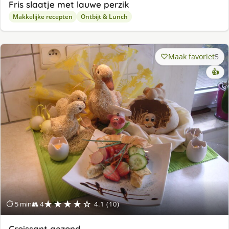
Fris slaatje met lauwe perzik
Makkelijke recepten
Ontbijt & Lunch
Maak favoriet
5
👍
★★★★☆
⏱ 5 min
👥 4
4.1 (10)
Croissant gezond