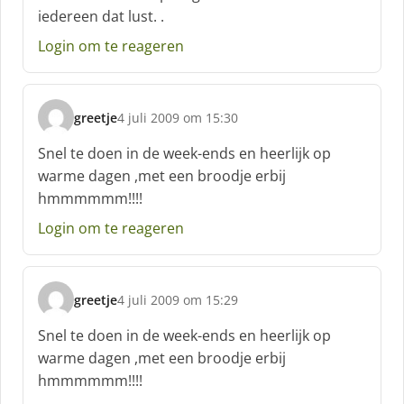
iedereen dat lust. .
e
f
Login om te reageren
:
greetje
4 juli 2009 om 15:30
s
c
Snel te doen in de week-ends en heerlijk op
h
warme dagen ,met een broodje erbij
r
hmmmmmm!!!!
e
e
Login om te reageren
f
:
greetje
4 juli 2009 om 15:29
s
c
Snel te doen in de week-ends en heerlijk op
h
warme dagen ,met een broodje erbij
r
hmmmmmm!!!!
e
e