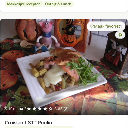
Makkelijke recepten
Ontbijt & Lunch
Maak favoriet
1
👍
★★★★☆
⏱ 10 min
👥 2
3.88 (8)
Croissant ST ‘ Paulin