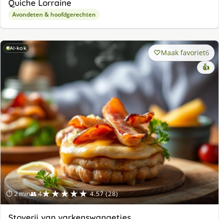
Quiche Lorraine
Avondeten & hoofdgerechten
AI-kok
Maak favoriet
6
👍
★★★★★
⏱ 2 min
👥 4
4.57 (28)
Stoverij van varkenswangetjes