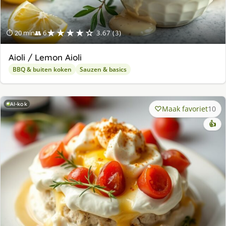
★★★★☆
⏱ 20 min
👥 6
3.67 (3)
Aioli / Lemon Aioli
BBQ & buiten koken
Sauzen & basics
AI-kok
Maak favoriet
10
👍