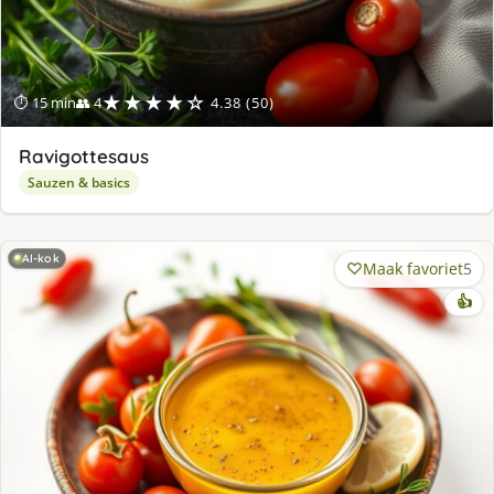
★★★★☆
⏱ 15 min
👥 4
4.38 (50)
Ravigottesaus
Sauzen & basics
AI-kok
Maak favoriet
5
👍