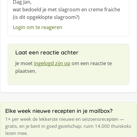
Dag Jan,
h
wat bedoeld je met slagroom en creme fraiche
r
(is dit opgeklopte slagroom?)
e
e
Login om te reageren
f
:
Laat een reactie achter
Je moet
ingelogd zijn op
om een reactie te
plaatsen.
Elke week nieuwe recepten in je mailbox?
1× per week de lekkerste nieuwe en seizoensrecepten —
gratis, en je bent in goed gezelschap: ruim 14.000 thuiskoks
lezen mee.