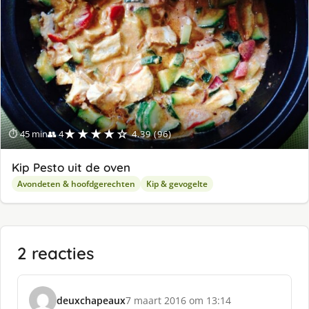
★★★★☆
⏱ 45 min
👥 4
4.39 (96)
Kip Pesto uit de oven
Avondeten & hoofdgerechten
Kip & gevogelte
2 reacties
deuxchapeaux
7 maart 2016 om 13:14
s