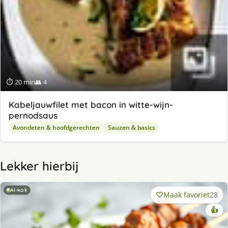
⏱ 20 min
👥 4
Kabeljauwfilet met bacon in witte-wijn-
pernodsaus
Avondeten & hoofdgerechten
Sauzen & basics
Lekker hierbij
AI-kok
Maak favoriet
28
👍