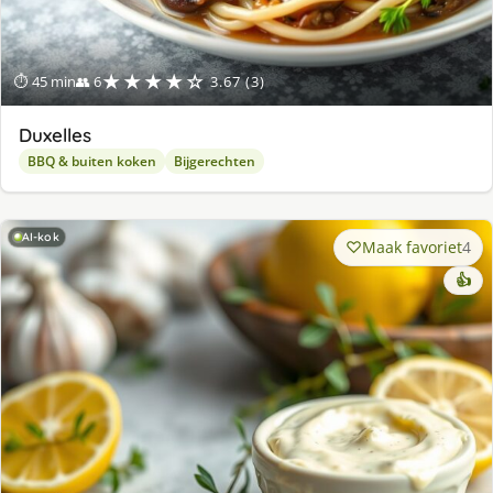
★★★★☆
⏱ 45 min
👥 6
3.67 (3)
Duxelles
BBQ & buiten koken
Bijgerechten
AI-kok
Maak favoriet
4
👍