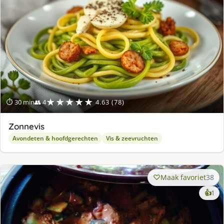
★★★★★
⏱ 30 min
👥 4
4.63 (78)
Zonnevis
Avondeten & hoofdgerechten
Vis & zeevruchten
Maak favoriet
38
ke
👍
1
lek
ge