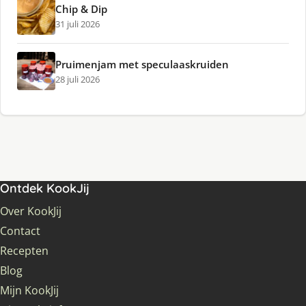
Chip & Dip
31 juli 2026
Pruimenjam met speculaaskruiden
28 juli 2026
Ontdek KookJij
Over KookJij
Contact
Recepten
Blog
Mijn KookJij