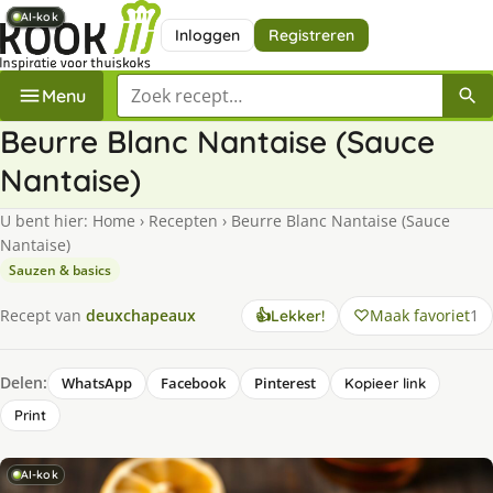
AI-kok
AI-kok
AI-kok
AI-kok
AI-kok
AI-kok
AI-kok
Inloggen
Registreren
Zoek een recept
Menu
Beurre Blanc Nantaise (Sauce
Nantaise)
U bent hier:
Home
›
Recepten
›
Beurre Blanc Nantaise (Sauce
Nantaise)
Sauzen & basics
Maak favoriet
1
Recept van
deuxchapeaux
👍
Lekker!
Delen:
WhatsApp
Facebook
Pinterest
Kopieer link
Print
AI-kok