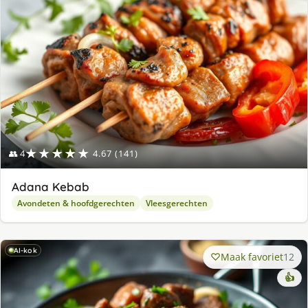
★★★★★
👥 4
4.67 (141)
Adana Kebab
Avondeten & hoofdgerechten
Vleesgerechten
AI-kok
Maak favoriet
12
👍