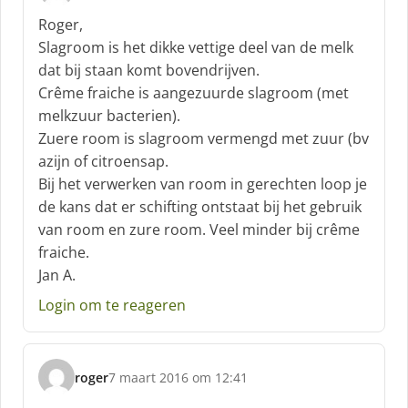
c
Roger,
h
Slagroom is het dikke vettige deel van de melk
r
dat bij staan komt bovendrijven.
e
Crême fraiche is aangezuurde slagroom (met
e
f
melkzuur bacterien).
:
Zuere room is slagroom vermengd met zuur (bv
azijn of citroensap.
Bij het verwerken van room in gerechten loop je
de kans dat er schifting ontstaat bij het gebruik
van room en zure room. Veel minder bij crême
fraiche.
Jan A.
Login om te reageren
roger
7 maart 2016 om 12:41
s
c