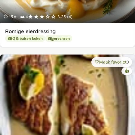
★★★☆☆
⏱ 15 min
👥 4
3.25 (4)
Romige eierdressing
BBQ & buiten koken
Bijgerechten
Maak favoriet
0
👍