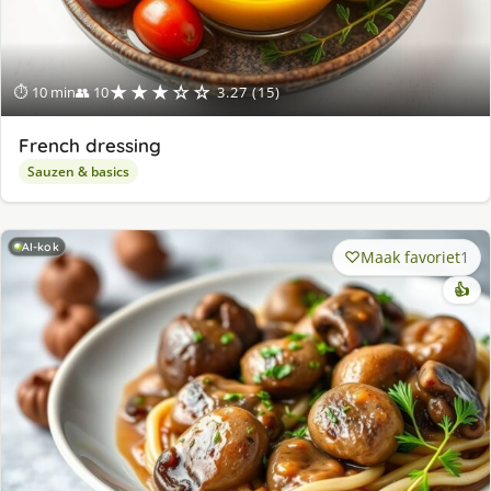
★★★☆☆
⏱ 10 min
👥 10
3.27 (15)
French dressing
Sauzen & basics
AI-kok
Maak favoriet
1
👍