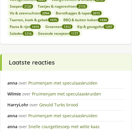
Soepen
Toetjes & nagerechten
2120
2115
Vis & zeevruchten
Borrelhapjes & tapas
2094
2015
Taarten, koek & gebak
BBQ & buiten koken
1975
1434
Pasta & rijst
Groenten
Kip & gevogelte
1419
1312
1297
Salades
Gezonde recepten
1216
1177
Laatste reacties
anna
over
Pruimenjam met speculaaskruiden
Wilmie
over
Pruimenjam met speculaaskruiden
HarryLohr
over
Gevuld Turks brood
anna
over
Pruimenjam met speculaaskruiden
anna
over
Snelle courgettesoep met witte kaas