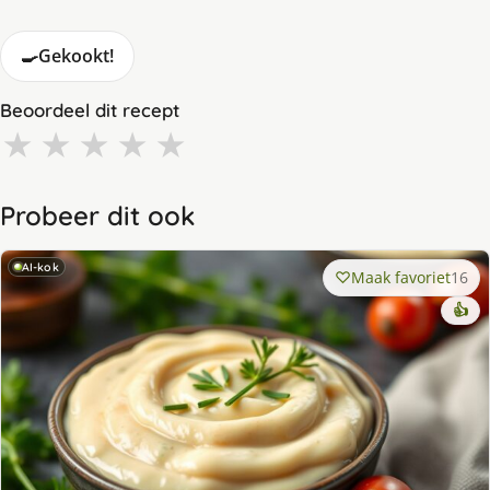
🍳
Gekookt!
Beoordeel dit recept
★
★
★
★
★
Probeer dit ook
AI-kok
Maak favoriet
16
👍