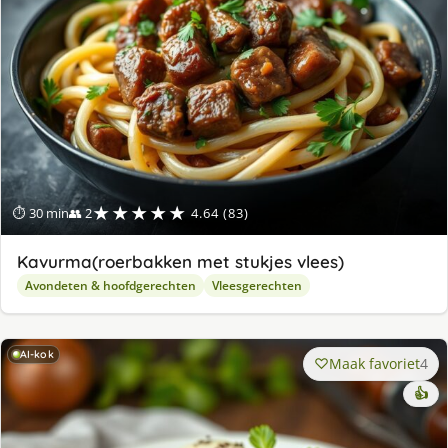
★★★★★
⏱ 30 min
👥 2
4.64 (83)
Kavurma(roerbakken met stukjes vlees)
Avondeten & hoofdgerechten
Vleesgerechten
AI-kok
Maak favoriet
4
👍