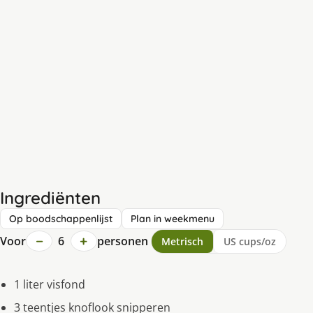
Ingrediënten
Op boodschappenlijst
Plan in weekmenu
−
+
Voor
6
personen
Metrisch
US cups/oz
1 liter visfond
3 teentjes knoflook snipperen