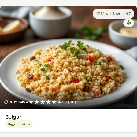
Maak favoriet
7
👍
★★★★★
⏱ 30 min
👥 4
4.59 (90)
Bulgur
Bijgerechten