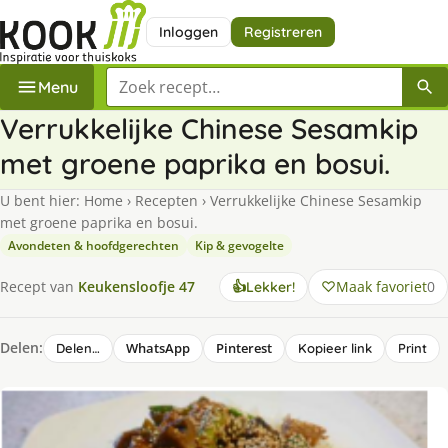
Inloggen
Registreren
Zoek een recept
Menu
Verrukkelijke Chinese Sesamkip
met groene paprika en bosui.
U bent hier:
Home
›
Recepten
›
Verrukkelijke Chinese Sesamkip
met groene paprika en bosui.
Avondeten & hoofdgerechten
Kip & gevogelte
Maak favoriet
0
Recept van
Keukensloofje 47
👍
Lekker!
Delen:
WhatsApp
Pinterest
Delen…
Kopieer link
Print