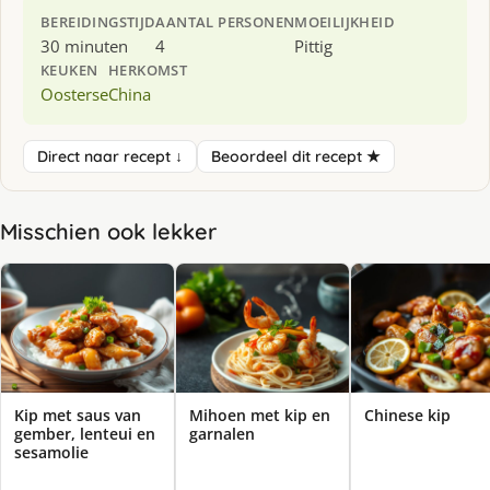
BEREIDINGSTIJD
AANTAL PERSONEN
MOEILIJKHEID
30 minuten
4
Pittig
KEUKEN
HERKOMST
Oosterse
China
Direct naar recept ↓
Beoordeel dit recept ★
Misschien ook lekker
Kip met saus van
Mihoen met kip en
Chinese kip
gember, lenteui en
garnalen
sesamolie