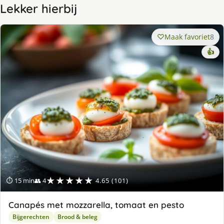
Lekker hierbij
Maak favoriet
8
👍
★★★★★
⏱ 15 min
👥 4
4.65 (101)
Canapés met mozzarella, tomaat en pesto
Bijgerechten
Brood & beleg