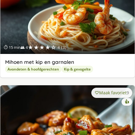
★★★★☆
⏱ 15 min
👥 4
4 (3)
Mihoen met kip en garnalen
Avondeten & hoofdgerechten
Kip & gevogelte
Maak favoriet
9
👍