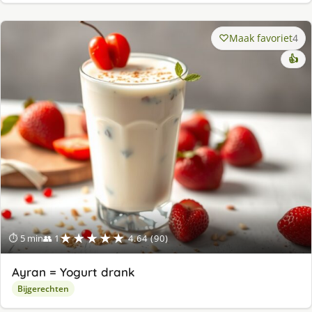
Maak favoriet
4
👍
★★★★★
⏱ 5 min
👥 1
4.64 (90)
Ayran = Yogurt drank
Bijgerechten