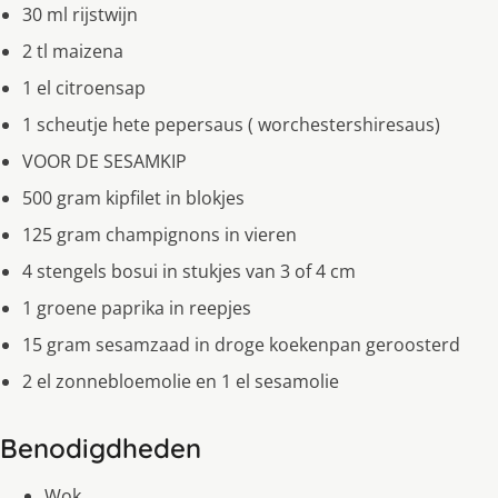
30 ml rijstwijn
2 tl maizena
1 el citroensap
1 scheutje hete pepersaus ( worchestershiresaus)
VOOR DE SESAMKIP
500 gram kipfilet in blokjes
125 gram champignons in vieren
4 stengels bosui in stukjes van 3 of 4 cm
1 groene paprika in reepjes
15 gram sesamzaad in droge koekenpan geroosterd
2 el zonnebloemolie en 1 el sesamolie
Benodigdheden
Wok