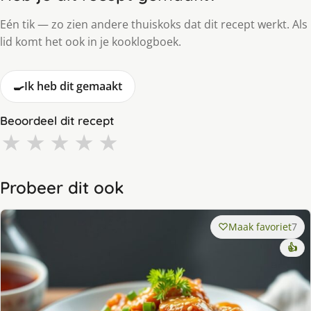
Eén tik — zo zien andere thuiskoks dat dit recept werkt. Als
lid komt het ook in je kooklogboek.
🍳
Ik heb dit gemaakt
Beoordeel dit recept
★
★
★
★
★
Probeer dit ook
Maak favoriet
7
👍