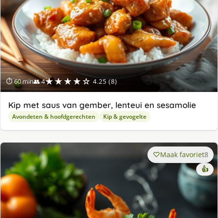
★★★★☆
⏱ 60 min
👥 4
4.25 (8)
Kip met saus van gember, lenteui en sesamolie
Avondeten & hoofdgerechten
Kip & gevogelte
Maak favoriet
8
👍