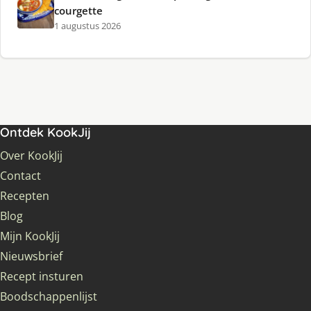
courgette
1 augustus 2026
Ontdek KookJij
Over KookJij
Contact
Recepten
Blog
Mijn KookJij
Nieuwsbrief
Recept insturen
Boodschappenlijst