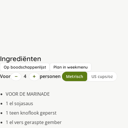
Ingrediënten
Op boodschappenlijst
Plan in weekmenu
−
+
Voor
4
personen
Metrisch
US cups/oz
VOOR DE MARINADE
1 el sojasaus
1 teen knoflook geperst
1 el vers geraspte gember