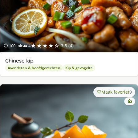
★★★★☆
⏱ 100 min
👥 4
3.5 (4)
Chinese kip
Avondeten & hoofdgerechten
Kip & gevogelte
Maak favoriet
9
👍