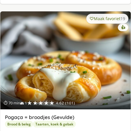
Maak favoriet
19
👍
★★★★★
⏱ 70 min
👥 1
4.62 (101)
Pogaça = broodjes (Gevulde)
Brood & beleg
Taarten, koek & gebak