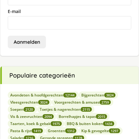
E-mail
Aanmelden
Populaire categorieën
Avondeten & hoofdgerechten
Bijgerechten
12144
3824
Vleesgerechten
Voorgerechten & amuses
3024
2759
Soepen
Toetjes & nagerechten
2120
2115
Vis & zeevruchten
Borrelhapjes & tapas
2094
2015
Taarten, koek & gebak
BBQ & buiten koken
1975
1434
Pasta & rijst
Groenten
Kip & gevogelte
1419
1312
1297
Salades
Gezonde recepten
1216
1178