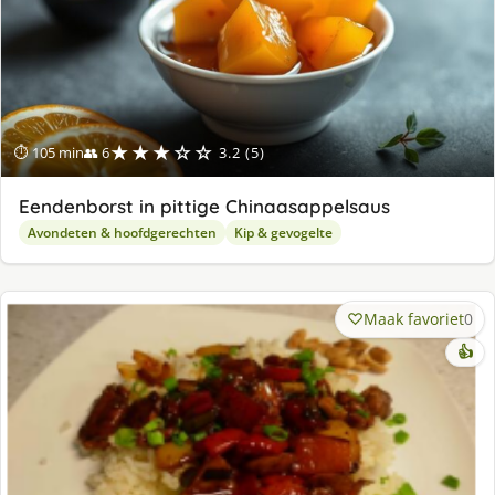
★★★☆☆
⏱ 105 min
👥 6
3.2 (5)
Eendenborst in pittige Chinaasappelsaus
Avondeten & hoofdgerechten
Kip & gevogelte
Maak favoriet
0
👍