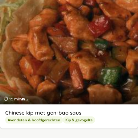
⏱ 15 min
👥 2
Chinese kip met gon-bao saus
Avondeten & hoofdgerechten
Kip & gevogelte