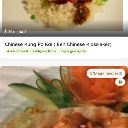
⏱ 30 min
👥 2
Chinese Kung Po Kai ( Een Chinese Klassieker)
Avondeten & hoofdgerechten
Kip & gevogelte
Maak favoriet
0
👍