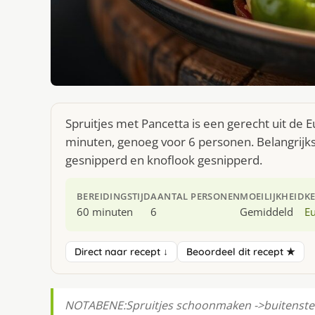
Spruitjes met Pancetta is een gerecht uit de
minuten, genoeg voor 6 personen. Belangrijkste
gesnipperd en knoflook gesnipperd.
BEREIDINGSTIJD
AANTAL PERSONEN
MOEILIJKHEID
K
60 minuten
6
Gemiddeld
E
Direct naar recept ↓
Beoordeel dit recept ★
NOTABENE:Spruitjes schoonmaken ->buitenste b