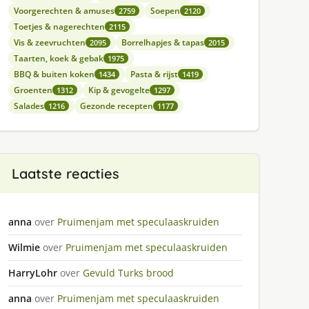
Voorgerechten & amuses
Soepen
2759
2120
Toetjes & nagerechten
2115
Vis & zeevruchten
Borrelhapjes & tapas
2095
2015
Taarten, koek & gebak
1975
BBQ & buiten koken
Pasta & rijst
1434
1419
Groenten
Kip & gevogelte
1312
1297
Salades
Gezonde recepten
1216
1177
Laatste reacties
anna
over
Pruimenjam met speculaaskruiden
Wilmie
over
Pruimenjam met speculaaskruiden
HarryLohr
over
Gevuld Turks brood
anna
over
Pruimenjam met speculaaskruiden