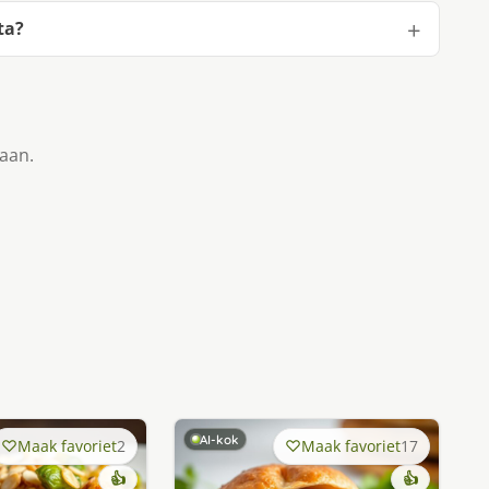
ta?
taan.
AI-kok
Maak favoriet
2
Maak favoriet
17
👍
👍