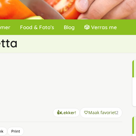
omer
Food & Foto’s
Blog
🎲 Verras me
tta
Maak favoriet
2
👍
Lekker!
nk
Print