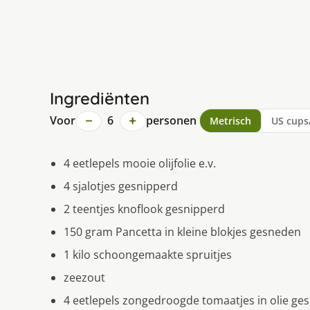
Ingrediënten
−
+
Voor
6
personen
Metrisch
US cups
4 eetlepels mooie olijfolie e.v.
4 sjalotjes gesnipperd
2 teentjes knoflook gesnipperd
150 gram Pancetta in kleine blokjes gesneden
1 kilo schoongemaakte spruitjes
zeezout
4 eetlepels zongedroogde tomaatjes in olie ge