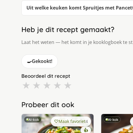
Uit welke keuken komt Spruitjes met Pancet
Heb je dit recept gemaakt?
Laat het weten — het komt in je kooklogboek te s
🍳
Gekookt!
Beoordeel dit recept
★
★
★
★
★
Probeer dit ook
AI-kok
AI-kok
Maak favoriet
4
👍