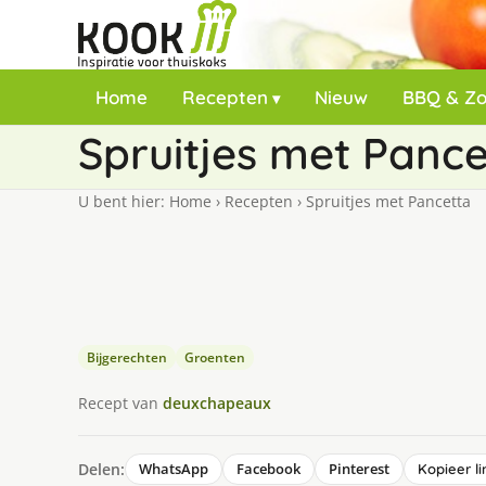
Home
Recepten
Nieuw
BBQ & Z
Spruitjes met Pance
U bent hier:
Home
›
Recepten
›
Spruitjes met Pancetta
Bijgerechten
Groenten
Recept van
deuxchapeaux
Delen:
WhatsApp
Facebook
Pinterest
Kopieer li