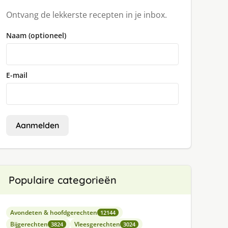
Ontvang de lekkerste recepten in je inbox.
Naam (optioneel)
E-mail
Aanmelden
Populaire categorieën
Avondeten & hoofdgerechten
12144
Bijgerechten
Vleesgerechten
3824
3024