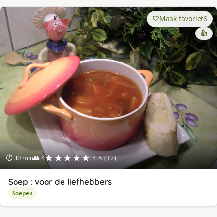
Maak favoriet
6
👍
★★★★★
⏱ 30 min
👥 4
4.5 (12)
Soep : voor de liefhebbers
Soepen