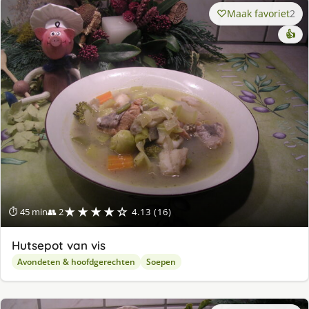
Maak favoriet
2
👍
★★★★☆
⏱ 45 min
👥 2
4.13 (16)
Hutsepot van vis
Avondeten & hoofdgerechten
Soepen