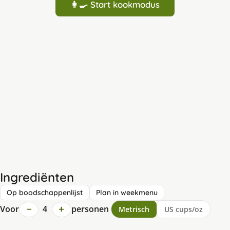
👩‍🍳 Start kookmodus
Ingrediënten
Op boodschappenlijst
Plan in weekmenu
−
+
Voor
4
personen
Metrisch
US cups/oz