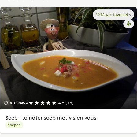
Maak favoriet
5
👍
★★★★★
⏱ 30 min
👥 4
4.5 (18)
Soep : tomatensoep met vis en kaas
Soepen