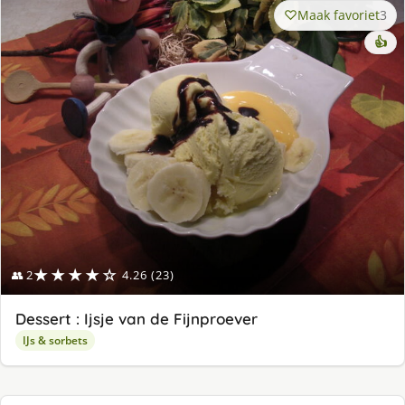
Maak favoriet
3
👍
★★★★☆
👥 2
4.26 (23)
Dessert : Ijsje van de Fijnproever
IJs & sorbets