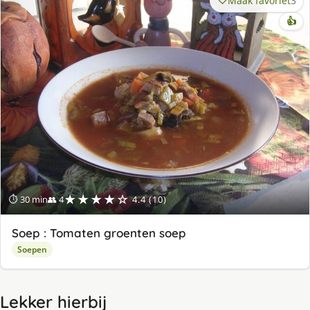
Maak favoriet
3
👍
★★★★☆
⏱ 30 min
👥 4
4.4 (10)
Soep : Tomaten groenten soep
Soepen
Lekker hierbij