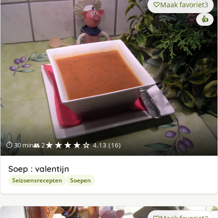
Maak favoriet
3
👍
★★★★☆
⏱ 30 min
👥 2
4.13 (16)
Soep : valentijn
Seizoensrecepten
Soepen