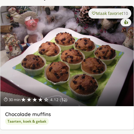
Maak favoriet
10
👍
★★★★☆
⏱ 30 min
4.12 (52)
Chocolade muffins
Taarten, koek & gebak