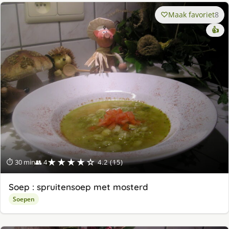
Maak favoriet
8
👍
★★★★☆
⏱ 30 min
👥 4
4.2 (15)
Soep : spruitensoep met mosterd
Soepen