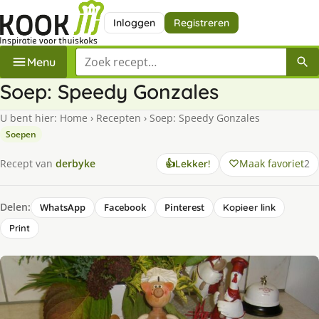
Inloggen
Registreren
Zoek een recept
Menu
Soep: Speedy Gonzales
U bent hier:
Home
›
Recepten
›
Soep: Speedy Gonzales
Soepen
Maak favoriet
2
Recept van
derbyke
👍
Lekker!
Delen:
WhatsApp
Facebook
Pinterest
Kopieer link
Print