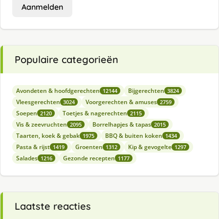
Aanmelden
Populaire categorieën
Avondeten & hoofdgerechten
Bijgerechten
12144
3824
Vleesgerechten
Voorgerechten & amuses
3024
2759
Soepen
Toetjes & nagerechten
2120
2115
Vis & zeevruchten
Borrelhapjes & tapas
2095
2015
Taarten, koek & gebak
BBQ & buiten koken
1975
1434
Pasta & rijst
Groenten
Kip & gevogelte
1419
1312
1297
Salades
Gezonde recepten
1216
1177
Laatste reacties