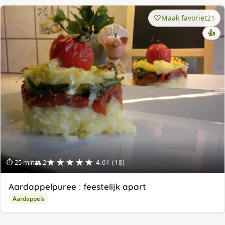
Maak favoriet
21
👍
★★★★★
⏱ 25 min
👥 2
4.61 (18)
Aardappelpuree : feestelijk apart
Aardappels