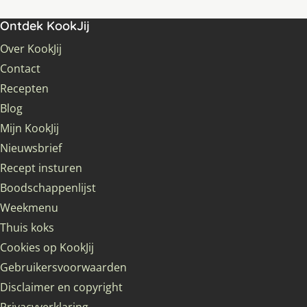
Ontdek KookJij
Over KookJij
Contact
Recepten
Blog
Mijn KookJij
Nieuwsbrief
Recept insturen
Boodschappenlijst
Weekmenu
Thuis koks
Cookies op KookJij
Gebruikersvoorwaarden
Disclaimer en copyright