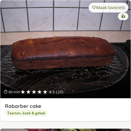
Maak favoriet
6
👍
★★★★★
⏱ 60 min
4.5 (20)
Rabarber cake
Taarten, koek & gebak