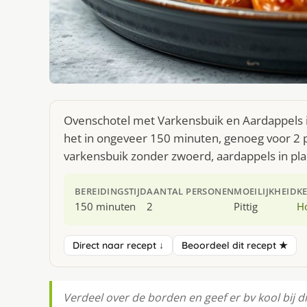
Ovenschotel met Varkensbuik en Aardappels i
het in ongeveer 150 minuten, genoeg voor 2 p
varkensbuik zonder zwoerd, aardappels in plak
BEREIDINGSTIJD
AANTAL PERSONEN
MOEILIJKHEID
K
150 minuten
2
Pittig
H
Direct naar recept ↓
Beoordeel dit recept ★
Verdeel over de borden en geef er bv kool bij d