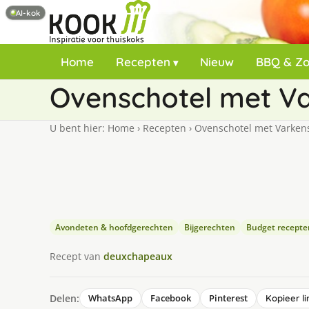
AI-kok
Home
Recepten
Nieuw
BBQ & Z
Ovenschotel met Va
U bent hier:
Home
›
Recepten
›
Ovenschotel met Varken
Avondeten & hoofdgerechten
Bijgerechten
Budget recepte
Recept van
deuxchapeaux
Delen:
WhatsApp
Facebook
Pinterest
Kopieer li