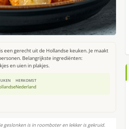
s een gerecht uit de Hollandse keuken. Je maakt
ersonen. Belangrijkste ingrediënten:
jes en uien in plakjes.
EUKEN
HERKOMST
ollandse
Nederland
ie geslonken is in roomboter en lekker is gekruid.