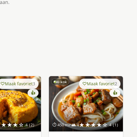
taan.
AI-kok
Maak favoriet
3
Maak favoriet
2
👍
👍
★★★★☆
★★★★☆
4 (2)
⏱ 450 min
👥 4
4 (1)