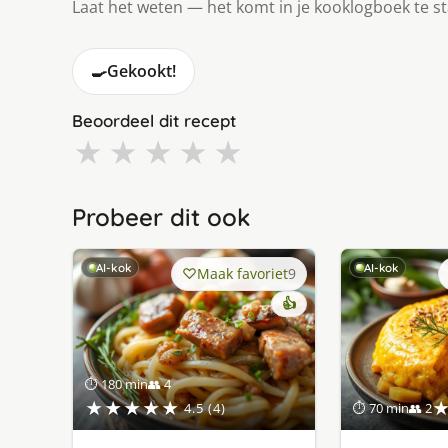
Laat het weten — het komt in je kooklogboek te s
🍳
Gekookt!
Beoordeel dit recept
★
★
★
★
★
Probeer dit ook
AI-kok
AI-kok
Maak favoriet
9
👍
⏱ 180 min
👥 4
★★★★★
4.5 (4)
⏱ 70 min
👥 2