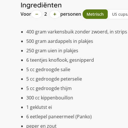
Ingrediënten
−
+
Voor
2
personen
Metrisch
US cups
400 gram varkensbuik zonder zwoerd, in strip
500 gram aardappels in plakjes
250 gram uien in plakjes
6 teentjes knoflook, gesnipperd
5 cc gedroogde salie
5 cc gedroogde peterselie
5 cc gedroogde thijm
300 cc kippenbouillon
1 geklutst ei
6 eetlepel paneermeel (Panko)
peper en zout