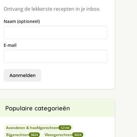
Ontvang de lekkerste recepten in je inbox.
Naam (optioneel)
E-mail
Aanmelden
Populaire categorieën
Avondeten & hoofdgerechten
12144
Bijgerechten
Vleesgerechten
3824
3024