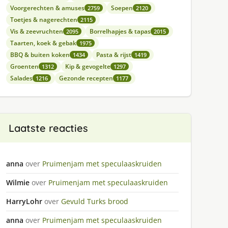
Voorgerechten & amuses
Soepen
2759
2120
Toetjes & nagerechten
2115
Vis & zeevruchten
Borrelhapjes & tapas
2095
2015
Taarten, koek & gebak
1975
BBQ & buiten koken
Pasta & rijst
1434
1419
Groenten
Kip & gevogelte
1312
1297
Salades
Gezonde recepten
1216
1177
Laatste reacties
anna
over
Pruimenjam met speculaaskruiden
Wilmie
over
Pruimenjam met speculaaskruiden
HarryLohr
over
Gevuld Turks brood
anna
over
Pruimenjam met speculaaskruiden