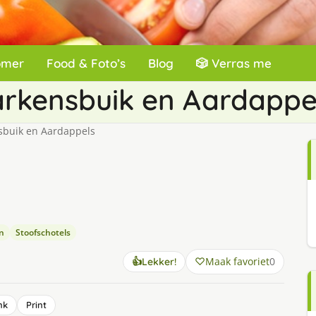
omer
Food & Foto’s
Blog
🎲 Verras me
rkensbuik en Aardappe
sbuik en Aardappels
n
Stoofschotels
Maak favoriet
0
👍
Lekker!
nk
Print