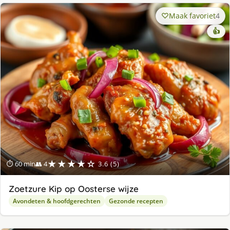
Maak favoriet
4
👍
★★★★☆
⏱ 60 min
👥 4
3.6 (5)
Zoetzure Kip op Oosterse wijze
Avondeten & hoofdgerechten
Gezonde recepten