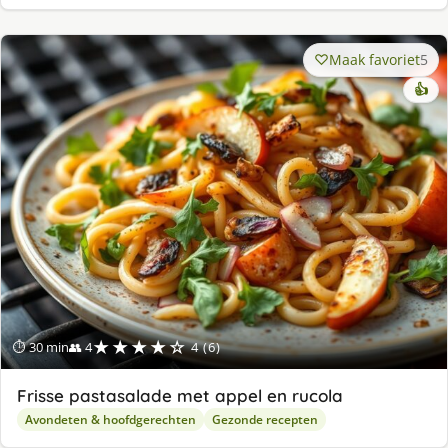
Maak favoriet
5
👍
★★★★☆
⏱ 30 min
👥 4
4 (6)
Frisse pastasalade met appel en rucola
Avondeten & hoofdgerechten
Gezonde recepten