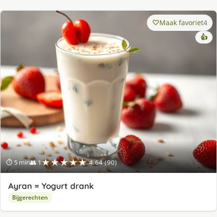
Maak favoriet
4
👍
★★★★★
⏱ 5 min
👥 1
4.64 (90)
Ayran = Yogurt drank
Bijgerechten