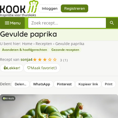
Inloggen
Registreren
Zoek een recept
Menu
Gevulde paprika
U bent hier:
Home
›
Recepten
›
Gevulde paprika
Avondeten & hoofdgerechten
Gezonde recepten
★★★☆☆
Recept van
sonja4
3 (1)
Maak favoriet
3
👍
Lekker!
Delen:
WhatsApp
Pinterest
Delen…
Kopieer link
Print
AI-kok