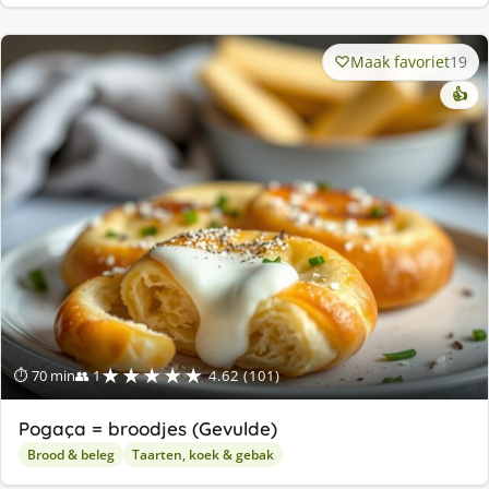
Maak favoriet
19
👍
★★★★★
⏱ 70 min
👥 1
4.62 (101)
Pogaça = broodjes (Gevulde)
Brood & beleg
Taarten, koek & gebak