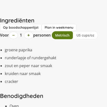
Ingrediënten
Op boodschappenlijst
Plan in weekmenu
−
+
Voor
1
personen
Metrisch
US cups/oz
groene paprika
runderlapje of rundergehakt
zout en peper naar smaak
kruiden naar smaak
cracker
Benodigdheden
Oven