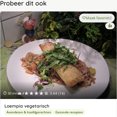
Probeer dit ook
Maak favoriet
2
👍
★★★★☆
⏱ 30 min
👥 4
3.64 (14)
Loempia vegetarisch
Avondeten & hoofdgerechten
Gezonde recepten