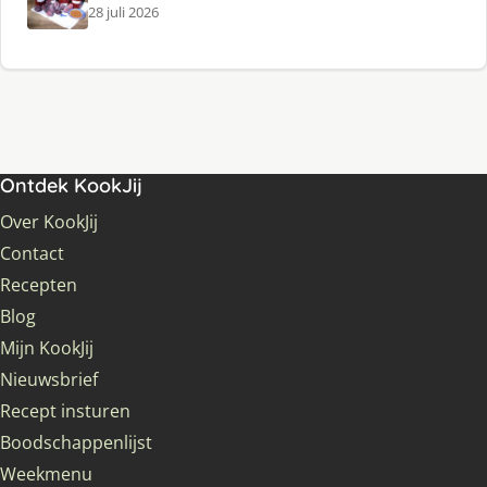
28 juli 2026
Ontdek KookJij
Over KookJij
Contact
Recepten
Blog
Mijn KookJij
Nieuwsbrief
Recept insturen
Boodschappenlijst
Weekmenu