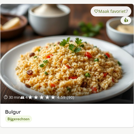
Maak favoriet
7
👍
★★★★★
⏱ 30 min
👥 4
4.59 (90)
Bulgur
Bijgerechten