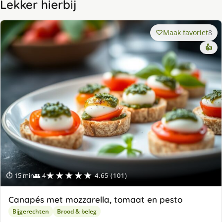
Lekker hierbij
Maak favoriet
8
👍
★★★★★
⏱ 15 min
👥 4
4.65 (101)
Canapés met mozzarella, tomaat en pesto
Bijgerechten
Brood & beleg