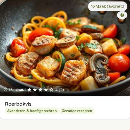
Maak favoriet
2
👍
★★★★☆
⏱ 15 min
👥 1
4 (2)
Roerbakvis
Avondeten & hoofdgerechten
Gezonde recepten