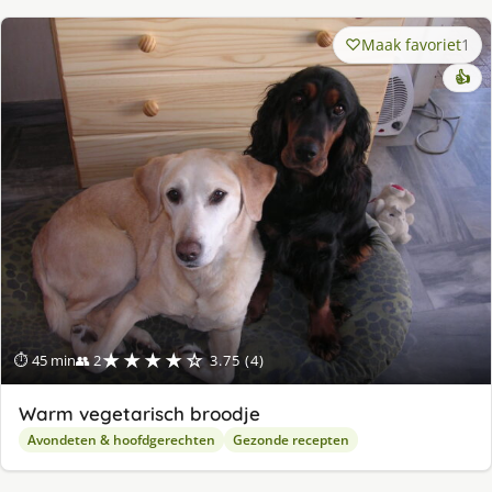
Maak favoriet
1
👍
★★★★☆
⏱ 45 min
👥 2
3.75 (4)
Warm vegetarisch broodje
Avondeten & hoofdgerechten
Gezonde recepten