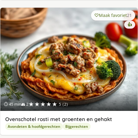
Maak favoriet
21
👍
★★★★★
⏱ 45 min
👥 2
5 (2)
Ovenschotel rosti met groenten en gehakt
Avondeten & hoofdgerechten
Bijgerechten