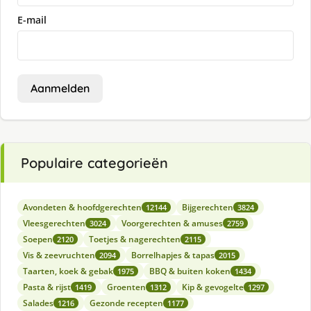
E-mail
Aanmelden
Populaire categorieën
Avondeten & hoofdgerechten
Bijgerechten
12144
3824
Vleesgerechten
Voorgerechten & amuses
3024
2759
Soepen
Toetjes & nagerechten
2120
2115
Vis & zeevruchten
Borrelhapjes & tapas
2094
2015
Taarten, koek & gebak
BBQ & buiten koken
1975
1434
Pasta & rijst
Groenten
Kip & gevogelte
1419
1312
1297
Salades
Gezonde recepten
1216
1177