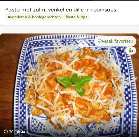
Pasta met zalm, venkel en dille in roomsaus
Avondeten & hoofdgerechten
Pasta & rijst
Maak favoriet
0
👍
⏱ 30 min
👥 4