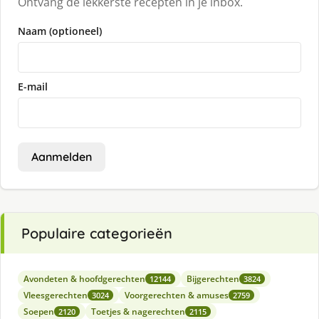
Ontvang de lekkerste recepten in je inbox.
Naam (optioneel)
E-mail
Aanmelden
Populaire categorieën
Avondeten & hoofdgerechten
Bijgerechten
12144
3824
Vleesgerechten
Voorgerechten & amuses
3024
2759
Soepen
Toetjes & nagerechten
2120
2115