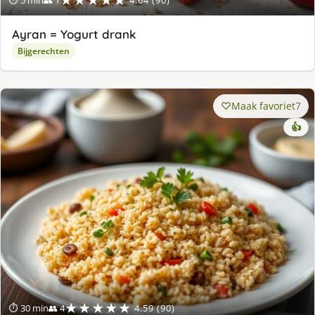
Ayran = Yogurt drank
Bijgerechten
Maak favoriet
7
👍
★★★★★
⏱ 30 min
👥 4
4.59 (90)