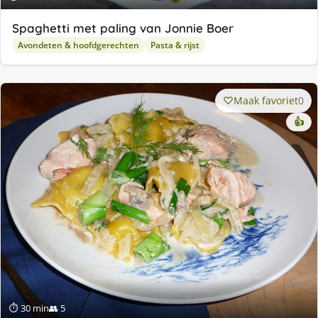
Spaghetti met paling van Jonnie Boer
Avondeten & hoofdgerechten
Pasta & rijst
Maak favoriet
0
👍
⏱ 30 min
👥 5