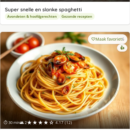
Super snelle en slanke spaghetti
Avondeten & hoofdgerechten
Gezonde recepten
Maak favoriet
6
👍
★★★★☆
⏱ 30 min
👥 2
4.17 (12)