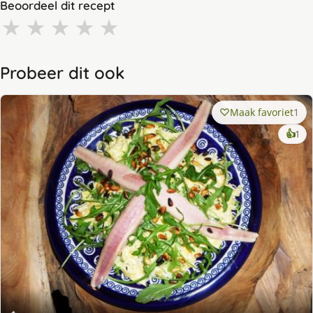
Beoordeel dit recept
★
★
★
★
★
Probeer dit ook
Maak favoriet
1
ke
👍
1
lek
ge