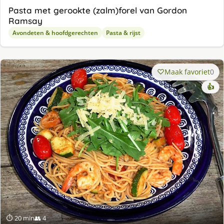
Pasta met gerookte (zalm)forel van Gordon
Ramsay
Avondeten & hoofdgerechten
Pasta & rijst
Maak favoriet
0
👍
⏱ 20 min
👥 4