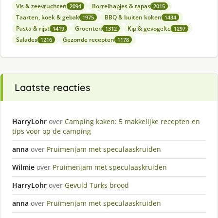
Vis & zeevruchten
Borrelhapjes & tapas
2094
2015
Taarten, koek & gebak
BBQ & buiten koken
1975
1434
Pasta & rijst
Groenten
Kip & gevogelte
1419
1312
1297
Salades
Gezonde recepten
1216
1178
Laatste reacties
HarryLohr
over
Camping koken: 5 makkelijke recepten en
tips voor op de camping
anna
over
Pruimenjam met speculaaskruiden
Wilmie
over
Pruimenjam met speculaaskruiden
HarryLohr
over
Gevuld Turks brood
anna
over
Pruimenjam met speculaaskruiden