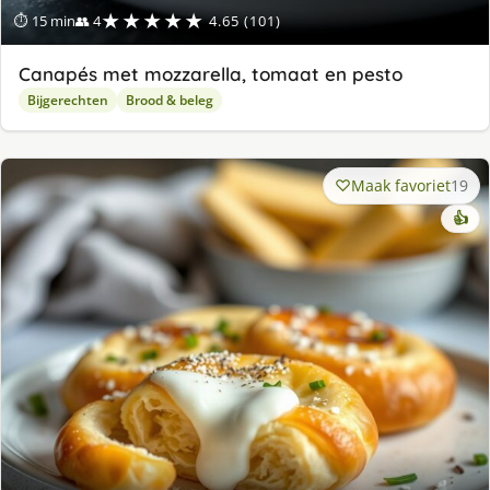
★★★★★
⏱ 15 min
👥 4
4.65 (101)
Canapés met mozzarella, tomaat en pesto
Bijgerechten
Brood & beleg
Maak favoriet
19
👍