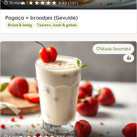
★★★★★
⏱ 70 min
👥 1
4.62 (101)
Pogaça = broodjes (Gevulde)
Brood & beleg
Taarten, koek & gebak
Maak favoriet
4
👍
★★★★★
⏱ 5 min
👥 1
4.64 (90)