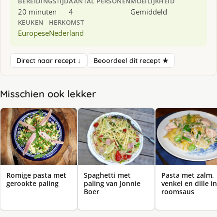
BEREIDINGSTIJD
AANTAL PERSONEN
MOEILIJKHEID
20 minuten
4
Gemiddeld
KEUKEN
HERKOMST
Europese
Nederland
Direct naar recept ↓
Beoordeel dit recept ★
Misschien ook lekker
Romige pasta met
Spaghetti met
Pasta met zalm,
gerookte paling
paling van Jonnie
venkel en dille in
Boer
roomsaus