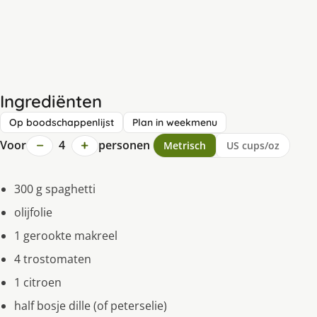
Ingrediënten
Op boodschappenlijst
Plan in weekmenu
−
+
Voor
4
personen
Metrisch
US cups/oz
300 g spaghetti
olijfolie
1 gerookte makreel
4 trostomaten
1 citroen
half bosje dille (of peterselie)