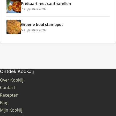
Preitaart met cantharellen
7 augustus 2026
Groene kool stamppot
5 augustus 2026
Ontdek KookJij
Over KookJij
Contact
Recepten
Blog
Mijn KookJij