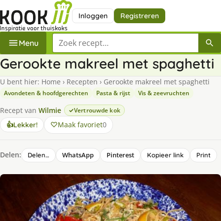
Inloggen
Registreren
Zoek een recept
Menu
Gerookte makreel met spaghetti
U bent hier:
Home
›
Recepten
›
Gerookte makreel met spaghetti
Avondeten & hoofdgerechten
Pasta & rijst
Vis & zeevruchten
Recept van
Wilmie
Vertrouwde kok
Maak favoriet
0
👍
Lekker!
Delen:
WhatsApp
Pinterest
Delen…
Kopieer link
Print