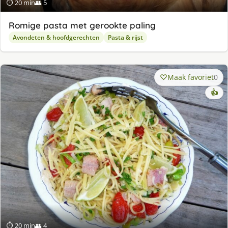
⏱ 20 min
👥 5
Romige pasta met gerookte paling
Avondeten & hoofdgerechten
Pasta & rijst
Maak favoriet
0
👍
⏱ 20 min
👥 4