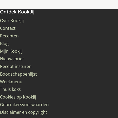
Ontdek KookJij
Over KookJij
Contact
Recepten
Blog
Mijn KookJij
Nieuwsbrief
Recept insturen
Boodschappenlijst
Weekmenu
Thuis koks
Cookies op KookJij
Gebruikersvoorwaarden
Disclaimer en copyright