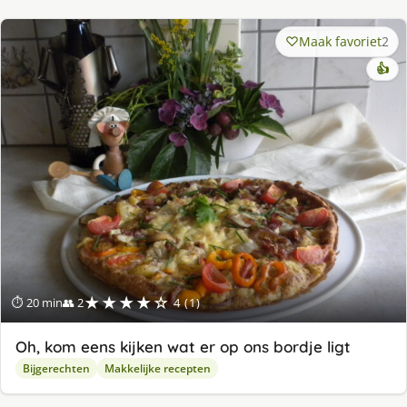
Maak favoriet
2
👍
★★★★☆
⏱ 20 min
👥 2
4 (1)
Oh, kom eens kijken wat er op ons bordje ligt
Bijgerechten
Makkelijke recepten