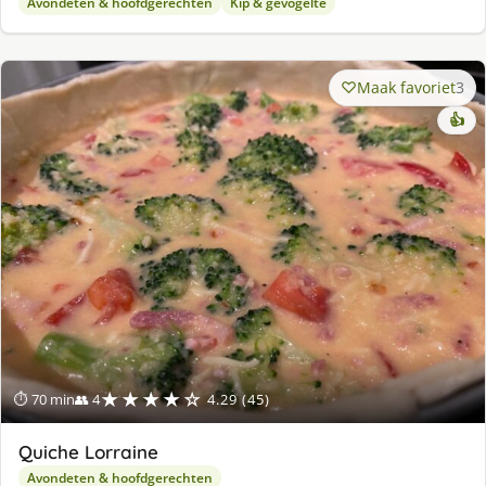
Avondeten & hoofdgerechten
Kip & gevogelte
Maak favoriet
3
👍
★★★★☆
⏱ 70 min
👥 4
4.29 (45)
Quiche Lorraine
Avondeten & hoofdgerechten