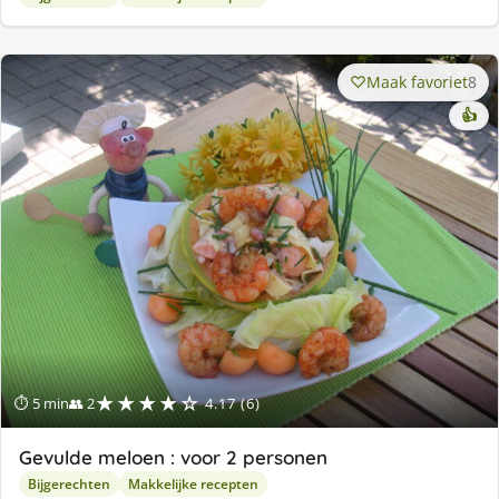
Maak favoriet
8
👍
★★★★☆
⏱ 5 min
👥 2
4.17 (6)
Gevulde meloen : voor 2 personen
Bijgerechten
Makkelijke recepten