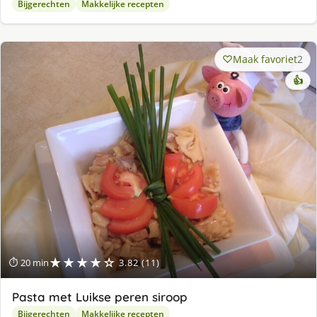
Bijgerechten
Makkelijke recepten
Maak favoriet
2
👍
★★★★☆
⏱ 20 min
3.82 (11)
Pasta met Luikse peren siroop
Bijgerechten
Makkelijke recepten