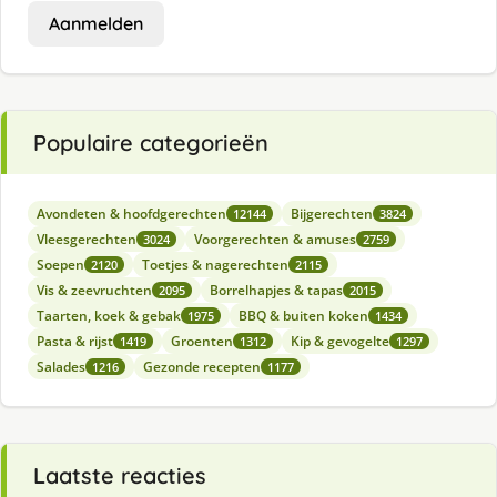
Aanmelden
Populaire categorieën
Avondeten & hoofdgerechten
Bijgerechten
12144
3824
Vleesgerechten
Voorgerechten & amuses
3024
2759
Soepen
Toetjes & nagerechten
2120
2115
Vis & zeevruchten
Borrelhapjes & tapas
2095
2015
Taarten, koek & gebak
BBQ & buiten koken
1975
1434
Pasta & rijst
Groenten
Kip & gevogelte
1419
1312
1297
Salades
Gezonde recepten
1216
1177
Laatste reacties