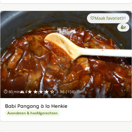
Maak favoriet
91
ke
👍
1
lek
ge
★★★★☆
⏱ 60 min
👥 4
3.96 (108)
Babi Pangang à la Henkie
Avondeten & hoofdgerechten