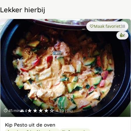
Lekker hierbij
Maak favoriet
38
ke
👍
1
lek
ge
★★★★☆
⏱ 45 min
👥 4
4.39 (96)
Kip Pesto uit de oven