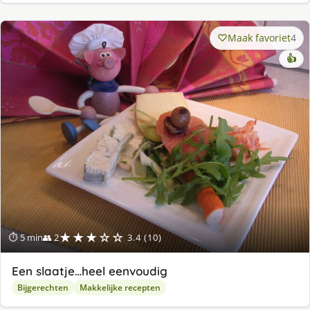
Maak favoriet
4
👍
★★★☆☆
⏱ 5 min
👥 2
3.4 (10)
Een slaatje…heel eenvoudig
Bijgerechten
Makkelijke recepten