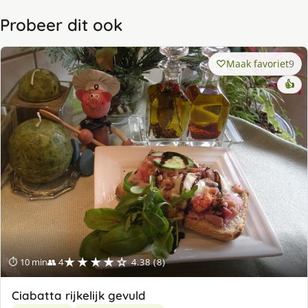
Probeer dit ook
Maak favoriet
9
👍
★★★★☆
⏱ 10 min
👥 4
4.38 (8)
Ciabatta rijkelijk gevuld