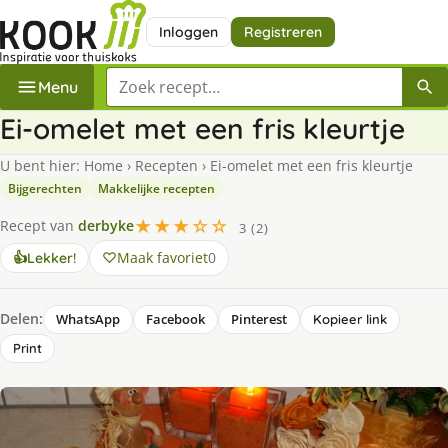
Inloggen
Registreren
Zoek een recept
Menu
Ei-omelet met een fris kleurtje
U bent hier:
Home
›
Recepten
›
Ei-omelet met een fris kleurtje
Bijgerechten
Makkelijke recepten
★★★☆☆
Recept van
derbyke
3 (2)
Maak favoriet
0
👍
Lekker!
Delen:
WhatsApp
Facebook
Pinterest
Kopieer link
Print