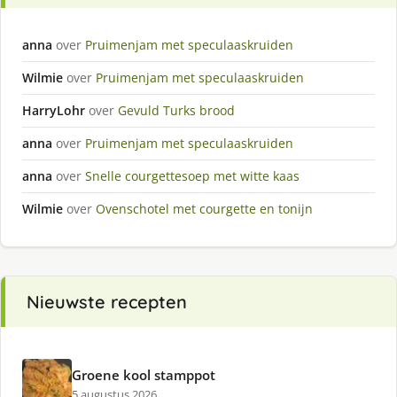
anna
over
Pruimenjam met speculaaskruiden
Wilmie
over
Pruimenjam met speculaaskruiden
HarryLohr
over
Gevuld Turks brood
anna
over
Pruimenjam met speculaaskruiden
anna
over
Snelle courgettesoep met witte kaas
Wilmie
over
Ovenschotel met courgette en tonijn
Nieuwste recepten
Groene kool stamppot
5 augustus 2026