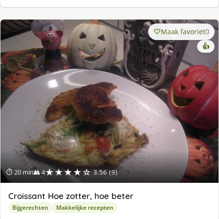
Maak favoriet
0
👍
★★★★☆
⏱ 20 min
👥 4
3.56 (9)
Croissant Hoe zotter, hoe beter
Bijgerechten
Makkelijke recepten