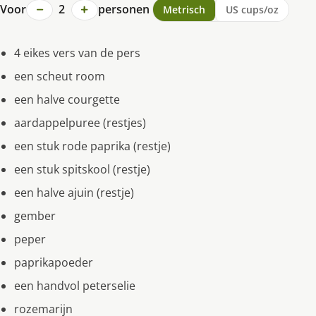
−
+
Voor
2
personen
Metrisch
US cups/oz
4 eikes vers van de pers
een scheut room
een halve courgette
aardappelpuree (restjes)
een stuk rode paprika (restje)
een stuk spitskool (restje)
een halve ajuin (restje)
gember
peper
paprikapoeder
een handvol peterselie
rozemarijn