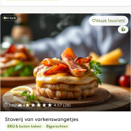
AI-kok
Maak favoriet
6
👍
★★★★★
⏱ 2 min
👥 4
4.57 (28)
Stoverij van varkenswangetjes
BBQ & buiten koken
Bijgerechten