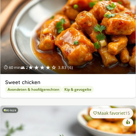
★★★★☆
⏱ 60 min
👥 2
3.83 (6)
Sweet chicken
Avondeten & hoofdgerechten
Kip & gevogelte
AI-kok
Maak favoriet
15
👍