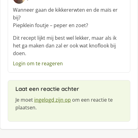
s
c
Wanneer gaan de kikkererwten en de maïs er
h
bij?
r
Piepklein foutje – peper en zoet?
e
e
Dit recept lijkt mij best wel lekker, maar als ik
f
het ga maken dan zal er ook wat knoflook bij
:
doen.
Login om te reageren
Laat een reactie achter
Je moet
ingelogd zijn op
om een reactie te
plaatsen.