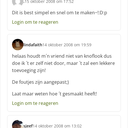
.
15 oktober 2008 om 17:52
s
c
Dit is best simpel en snel om te maken~!:D:p
h
Login om te reageren
r
e
e
f
lindafaith
14 oktober 2008 om 19:59
:
s
c
helaas houdt m´n vriend niet van knoflook dus
h
doe ik ´t er zelf niet door, maar ´t zal een lekkere
r
toevoeging zijn!
e
e
De foutjes zijn aangepast;)
f
:
Laat maar weten hoe ´t gesmaakt heeft!
Login om te reageren
sjeef
14 oktober 2008 om 13:02