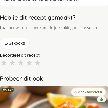
Heb je dit recept gemaakt?
Laat het weten — het komt in je kooklogboek te staan.
🍳
Gekookt!
Beoordeel dit recept
★
★
★
★
★
Probeer dit ook
AI-kok
Maak favoriet
16
👍