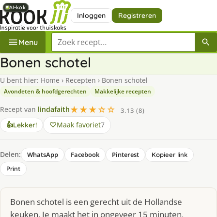
AI-kok
AI-kok
AI-kok
AI-kok
AI-kok
Inloggen
Registreren
Zoek een recept
Menu
Bonen schotel
U bent hier:
Home
›
Recepten
›
Bonen schotel
Avondeten & hoofdgerechten
Makkelijke recepten
★★★☆☆
Recept van
lindafaith
3.13 (8)
Maak favoriet
7
👍
Lekker!
Delen:
WhatsApp
Facebook
Pinterest
Kopieer link
Print
Bonen schotel is een gerecht uit de Hollandse
keuken. Je maakt het in ongeveer 15 minuten,