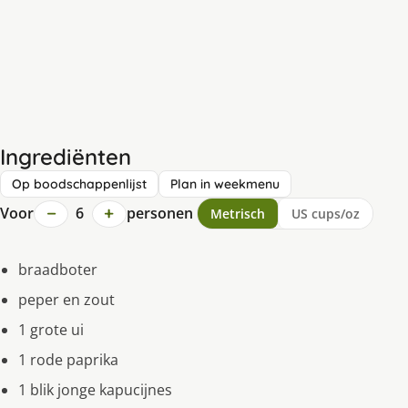
Ingrediënten
Op boodschappenlijst
Plan in weekmenu
−
+
Voor
6
personen
Metrisch
US cups/oz
braadboter
peper en zout
1 grote ui
1 rode paprika
1 blik jonge kapucijnes