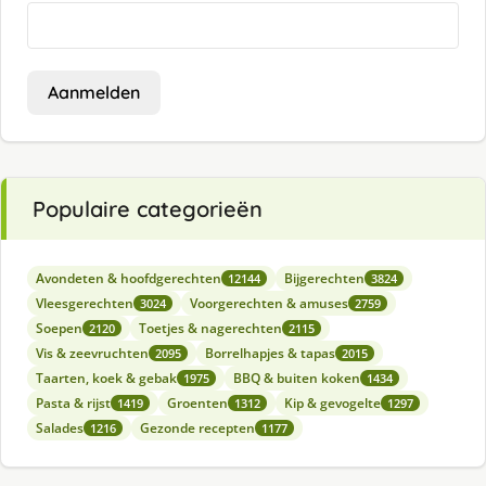
Aanmelden
Populaire categorieën
Avondeten & hoofdgerechten
Bijgerechten
12144
3824
Vleesgerechten
Voorgerechten & amuses
3024
2759
Soepen
Toetjes & nagerechten
2120
2115
Vis & zeevruchten
Borrelhapjes & tapas
2095
2015
Taarten, koek & gebak
BBQ & buiten koken
1975
1434
Pasta & rijst
Groenten
Kip & gevogelte
1419
1312
1297
Salades
Gezonde recepten
1216
1177