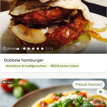
★★★★★
⏱ 20 min
👥 1
5 (1)
Dubbele hamburger
Avondeten & hoofdgerechten
BBQ & buiten koken
AI-kok
Maak favoriet
2
👍