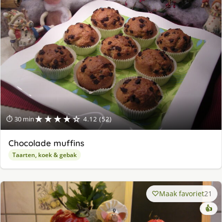
★★★★☆
⏱ 30 min
4.12 (52)
Chocolade muffins
Taarten, koek & gebak
Maak favoriet
21
👍