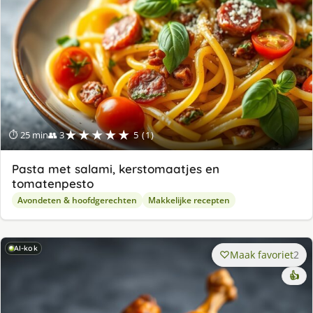
★★★★★
⏱ 25 min
👥 3
5 (1)
Pasta met salami, kerstomaatjes en
tomatenpesto
Avondeten & hoofdgerechten
Makkelijke recepten
AI-kok
Maak favoriet
2
👍