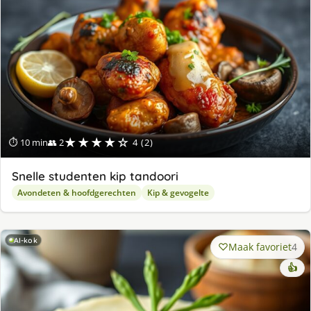
★★★★☆
⏱ 10 min
👥 2
4 (2)
Snelle studenten kip tandoori
Avondeten & hoofdgerechten
Kip & gevogelte
AI-kok
Maak favoriet
4
👍