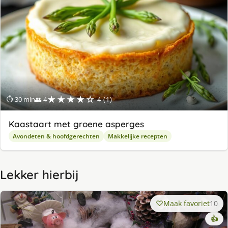
★★★★☆
⏱ 30 min
👥 4
4 (1)
Kaastaart met groene asperges
Avondeten & hoofdgerechten
Makkelijke recepten
Lekker hierbij
Maak favoriet
10
👍