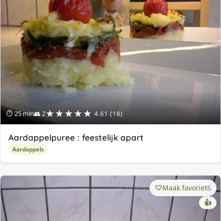
★★★★★
⏱ 25 min
👥 2
4.61 (18)
Aardappelpuree : feestelijk apart
Aardappels
Maak favoriet
6
👍