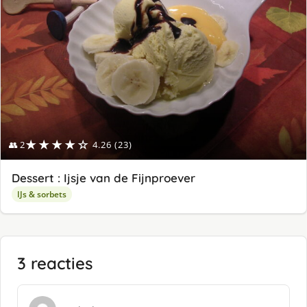
★★★★☆
👥 2
4.26 (23)
Dessert : Ijsje van de Fijnproever
IJs & sorbets
3 reacties