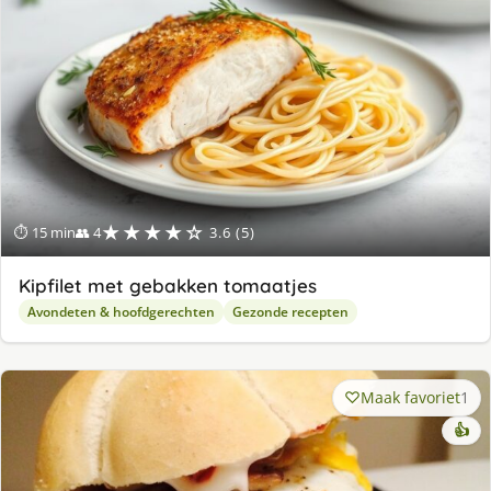
★★★★☆
⏱ 15 min
👥 4
3.6 (5)
Kipfilet met gebakken tomaatjes
Avondeten & hoofdgerechten
Gezonde recepten
Maak favoriet
1
👍