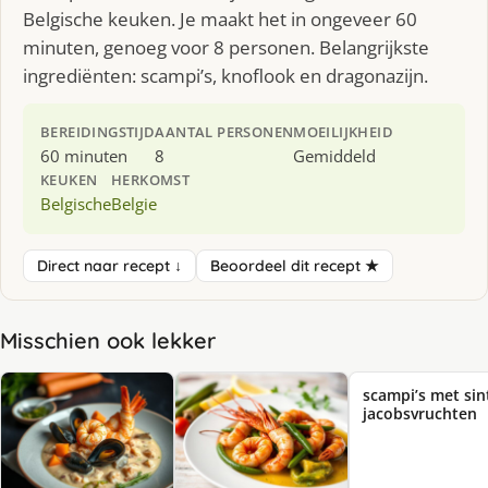
Belgische keuken. Je maakt het in ongeveer 60
minuten, genoeg voor 8 personen. Belangrijkste
ingrediënten: scampi’s, knoflook en dragonazijn.
BEREIDINGSTIJD
AANTAL PERSONEN
MOEILIJKHEID
60 minuten
8
Gemiddeld
KEUKEN
HERKOMST
Belgische
Belgie
Direct naar recept ↓
Beoordeel dit recept ★
Misschien ook lekker
scampi’s met sin
jacobsvruchten