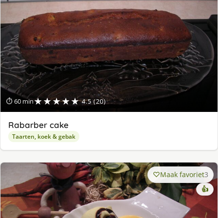
★★★★★
⏱ 60 min
4.5 (20)
Rabarber cake
Taarten, koek & gebak
Maak favoriet
3
👍