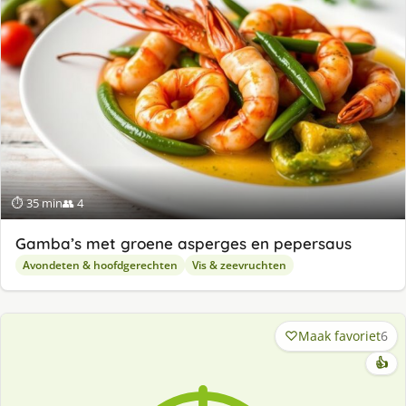
⏱ 35 min
👥 4
Gamba’s met groene asperges en pepersaus
Avondeten & hoofdgerechten
Vis & zeevruchten
Maak favoriet
6
👍