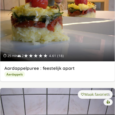
★★★★★
⏱ 25 min
👥 2
4.61 (18)
Aardappelpuree : feestelijk apart
Aardappels
Maak favoriet
6
👍