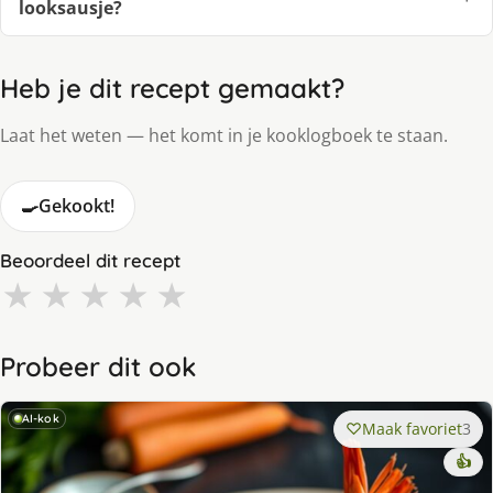
looksausje?
Heb je dit recept gemaakt?
Laat het weten — het komt in je kooklogboek te staan.
🍳
Gekookt!
Beoordeel dit recept
★
★
★
★
★
Probeer dit ook
AI-kok
Maak favoriet
3
👍