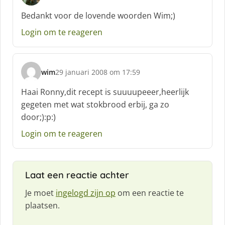
s
c
Bedankt voor de lovende woorden Wim;)
h
Login om te reageren
r
e
e
f
wim
29 januari 2008 om 17:59
:
s
c
Haai Ronny,dit recept is suuuupeeer,heerlijk
h
gegeten met wat stokbrood erbij, ga zo
r
door;):p:)
e
e
Login om te reageren
f
:
Laat een reactie achter
Je moet
ingelogd zijn op
om een reactie te
plaatsen.