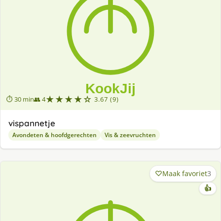
★★★★☆
⏱ 30 min
👥 4
3.67 (9)
vispannetje
Avondeten & hoofdgerechten
Vis & zeevruchten
Maak favoriet
3
👍