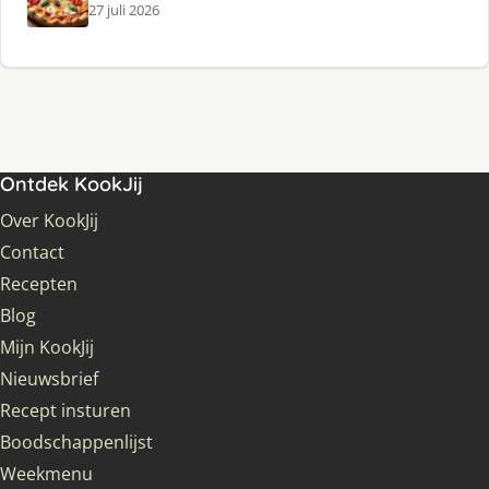
27 juli 2026
Ontdek KookJij
Over KookJij
Contact
Recepten
Blog
Mijn KookJij
Nieuwsbrief
Recept insturen
Boodschappenlijst
Weekmenu