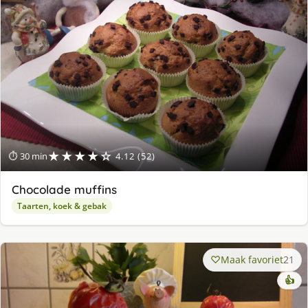
★★★★☆
⏱ 30 min
4.12 (52)
Chocolade muffins
Taarten, koek & gebak
Maak favoriet
21
👍