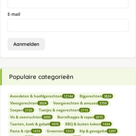
E-mail
Aanmelden
Populaire categorieën
Avondeten & hoofdgerechten
Bijgerechten
12144
3824
Vleesgerechten
Voorgerechten & amuses
3024
2759
Soepen
Toetjes & nagerechten
2120
2115
Vis & zeevruchten
Borrelhapjes & tapas
2095
2015
Taarten, koek & gebak
BBQ & buiten koken
1975
1434
Pasta & rijst
Groenten
Kip & gevogelte
1419
1312
1297