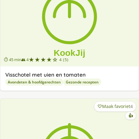
★★★★☆
⏱ 45 min
👥 4
4 (5)
Visschotel met uien en tomaten
Avondeten & hoofdgerechten
Gezonde recepten
Maak favoriet
4
👍