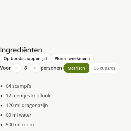
Ingrediënten
Op boodschappenlijst
Plan in weekmenu
−
+
Voor
8
personen
Metrisch
US cups/oz
64 scampi’s
12 teentjes knoflook
120 ml dragonazijn
60 ml water
500 ml room