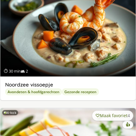
⏱ 30 min
👥 2
Noordzee vissoepje
Avondeten & hoofdgerechten
Gezonde recepten
AI-kok
Maak favoriet
4
👍