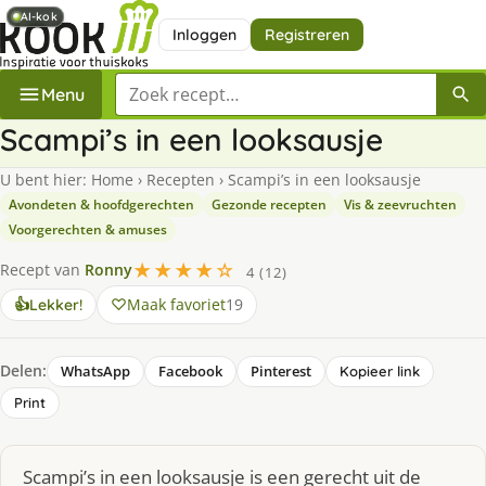
AI-kok
AI-kok
Inloggen
Registreren
Zoek een recept
Menu
Scampi’s in een looksausje
U bent hier:
Home
›
Recepten
›
Scampi’s in een looksausje
Avondeten & hoofdgerechten
Gezonde recepten
Vis & zeevruchten
Voorgerechten & amuses
★★★★☆
Recept van
Ronny
4 (12)
Maak favoriet
19
👍
Lekker!
Delen:
WhatsApp
Facebook
Pinterest
Kopieer link
Print
Scampi’s in een looksausje is een gerecht uit de