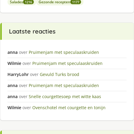
Salades
Gezonde recepten
1216
1177
Laatste reacties
anna
over
Pruimenjam met speculaaskruiden
Wilmie
over
Pruimenjam met speculaaskruiden
HarryLohr
over
Gevuld Turks brood
anna
over
Pruimenjam met speculaaskruiden
anna
over
Snelle courgettesoep met witte kaas
Wilmie
over
Ovenschotel met courgette en tonijn