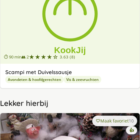
★★★★☆
⏱ 90 min
👥 2
3.63 (8)
Scampi met Duivelssausje
Avondeten & hoofdgerechten
Vis & zeevruchten
Lekker hierbij
Maak favoriet
10
👍