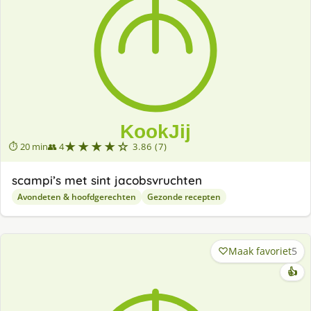
★★★★☆
⏱ 20 min
👥 4
3.86 (7)
scampi’s met sint jacobsvruchten
Avondeten & hoofdgerechten
Gezonde recepten
Maak favoriet
5
👍