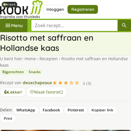
AI-kok
AI-kok
AI-kok
AI-kok
AI-kok
Inloggen
Registreren
Zoek een recept
Menu
Risotto met saffraan en
Hollandse kaas
U bent hier:
Home
›
Recepten
›
Risotto met saffraan en Hollandse
kaas
Bijgerechten
Snacks
★★★☆☆
Recept van
deuxchapeaux
3 (5)
Maak favoriet
2
👍
Lekker!
Delen:
WhatsApp
Facebook
Pinterest
Kopieer link
Print