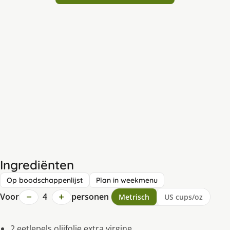
Ingrediënten
Op boodschappenlijst
Plan in weekmenu
−
+
Voor
4
personen
Metrisch
US cups/oz
2 eetlepels olijfolie extra virgine