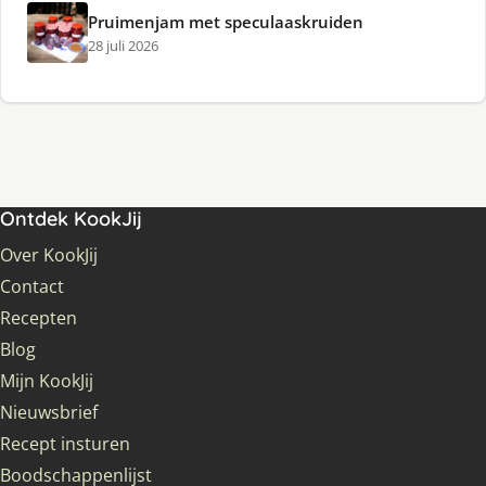
Pruimenjam met speculaaskruiden
28 juli 2026
Ontdek KookJij
Over KookJij
Contact
Recepten
Blog
Mijn KookJij
Nieuwsbrief
Recept insturen
Boodschappenlijst