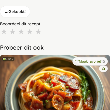
🍳
Gekookt!
Beoordeel dit recept
★
★
★
★
★
Probeer dit ook
AI-kok
Maak favoriet
15
👍