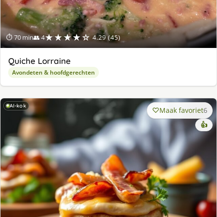
★★★★☆
⏱ 70 min
👥 4
4.29 (45)
Quiche Lorraine
Avondeten & hoofdgerechten
AI-kok
Maak favoriet
6
👍