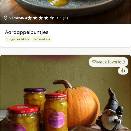
★★★★☆
⏱ 60 min
👥 4
3.5 (6)
Aardappelpuntjes
Bijgerechten
Groenten
Maak favoriet
3
👍