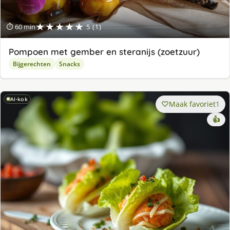
★★★★★
⏱ 60 min
5 (1)
Pompoen met gember en steranijs (zoetzuur)
Bijgerechten
Snacks
AI-kok
Maak favoriet
1
👍