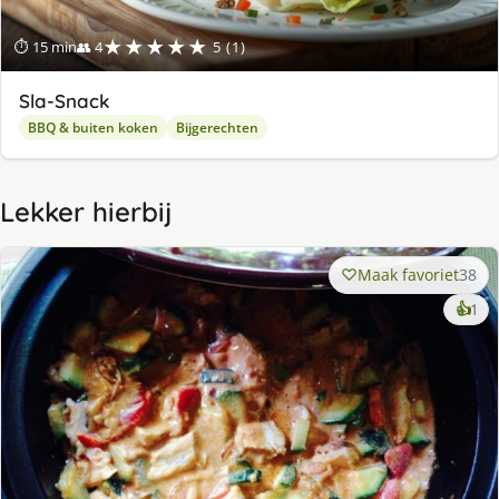
★★★★★
⏱ 15 min
👥 4
5 (1)
Sla-Snack
BBQ & buiten koken
Bijgerechten
Lekker hierbij
Maak favoriet
38
ke
👍
1
lek
ge