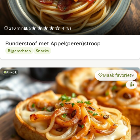
★★★★☆
⏱ 210 min
👥 6
4 (8)
Runderstoof met Appel(peren)stroop
Bijgerechten
Snacks
AI-kok
Maak favoriet
9
👍