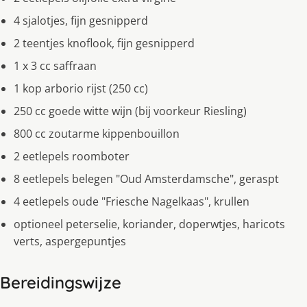
4 sjalotjes, fijn gesnipperd
2 teentjes knoflook, fijn gesnipperd
1 x 3 cc saffraan
1 kop arborio rijst (250 cc)
250 cc goede witte wijn (bij voorkeur Riesling)
800 cc zoutarme kippenbouillon
2 eetlepels roomboter
8 eetlepels belegen "Oud Amsterdamsche", geraspt
4 eetlepels oude "Friesche Nagelkaas", krullen
optioneel peterselie, koriander, doperwtjes, haricots
verts, aspergepuntjes
Bereidingswijze