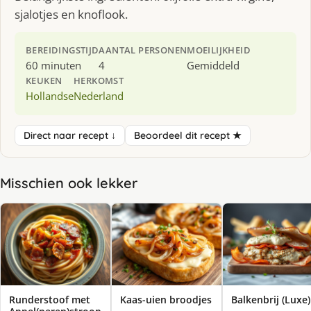
sjalotjes en knoflook.
BEREIDINGSTIJD
AANTAL PERSONEN
MOEILIJKHEID
60 minuten
4
Gemiddeld
KEUKEN
HERKOMST
Hollandse
Nederland
Direct naar recept ↓
Beoordeel dit recept ★
Misschien ook lekker
Runderstoof met
Kaas-uien broodjes
Balkenbrij (Luxe)