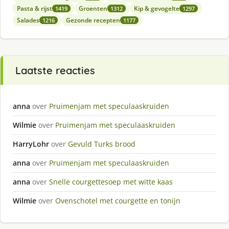
Pasta & rijst
Groenten
Kip & gevogelte
1419
1312
1297
Salades
Gezonde recepten
1216
1177
Laatste reacties
anna
over
Pruimenjam met speculaaskruiden
Wilmie
over
Pruimenjam met speculaaskruiden
HarryLohr
over
Gevuld Turks brood
anna
over
Pruimenjam met speculaaskruiden
anna
over
Snelle courgettesoep met witte kaas
Wilmie
over
Ovenschotel met courgette en tonijn