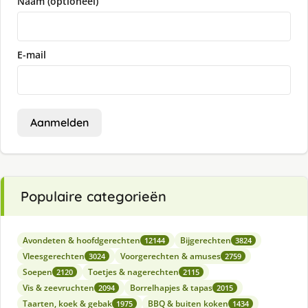
Naam (optioneel)
E-mail
Aanmelden
Populaire categorieën
Avondeten & hoofdgerechten
Bijgerechten
12144
3824
Vleesgerechten
Voorgerechten & amuses
3024
2759
Soepen
Toetjes & nagerechten
2120
2115
Vis & zeevruchten
Borrelhapjes & tapas
2094
2015
Taarten, koek & gebak
BBQ & buiten koken
1975
1434