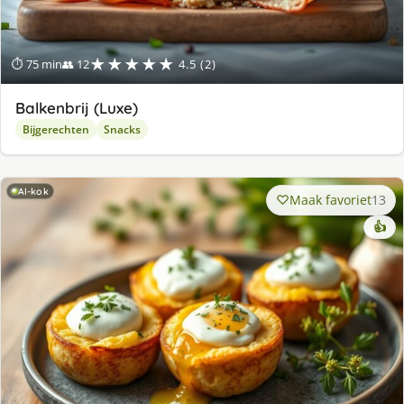
★★★★★
⏱ 75 min
👥 12
4.5 (2)
Balkenbrij (Luxe)
Bijgerechten
Snacks
AI-kok
Maak favoriet
13
👍