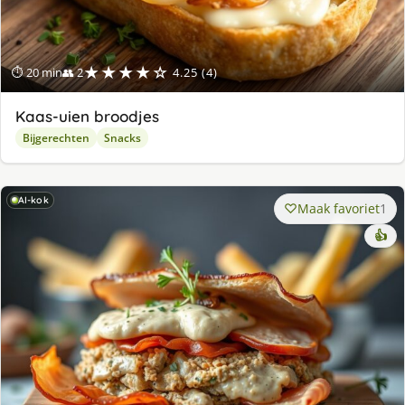
★★★★☆
⏱ 20 min
👥 2
4.25 (4)
Kaas-uien broodjes
Bijgerechten
Snacks
AI-kok
Maak favoriet
1
👍