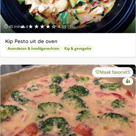
★★★★☆
⏱ 45 min
👥 4
4.39 (96)
Kip Pesto uit de oven
Avondeten & hoofdgerechten
Kip & gevogelte
Maak favoriet
3
👍