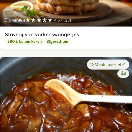
★★★★★
⏱ 2 min
👥 4
4.57 (28)
Stoverij van varkenswangetjes
BBQ & buiten koken
Bijgerechten
Maak favoriet
91
ke
👍
1
lek
ge