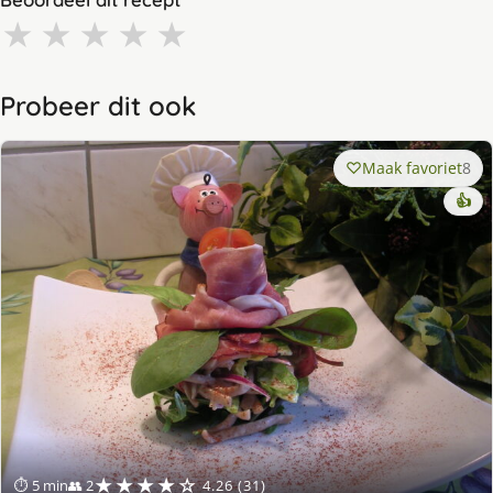
★
★
★
★
★
Probeer dit ook
Maak favoriet
8
👍
★★★★☆
⏱ 5 min
👥 2
4.26 (31)