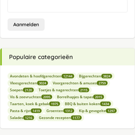
Aanmelden
Populaire categorieën
Avondeten & hoofdgerechten
Bijgerechten
12144
3824
Vleesgerechten
Voorgerechten & amuses
3024
2759
Soepen
Toetjes & nagerechten
2120
2115
Vis & zeevruchten
Borrelhapjes & tapas
2095
2015
Taarten, koek & gebak
BBQ & buiten koken
1975
1434
Pasta & rijst
Groenten
Kip & gevogelte
1419
1312
1297
Salades
Gezonde recepten
1216
1177