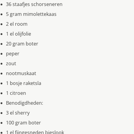
36 staafjes schorseneren
5 gram mimolettekaas
2 el room
1 el olijfolie
20 gram boter
peper
zout
nootmuskaat
1 bosje raketsla
1 citroen
Benodigdheden:
3 el sherry
100 gram boter
1 el fijngesneden bieslook