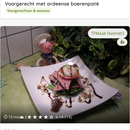
Voorgerecht met ardeense boerenpaté
Voorgerechten & amuses
Maak favoriet
3
👍
★★★★☆
⏱ 15 min
👥 2
4.14 (14)