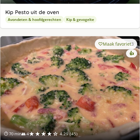
Kip Pesto uit de oven
Avondeten & hoofdgerechten
Kip & gevogelte
Maak favoriet
3
👍
★★★★☆
⏱ 70 min
👥 4
4.29 (45)