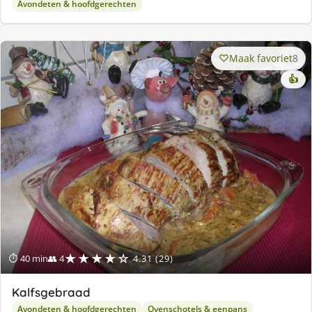
Avondeten & hoofdgerechten
Maak favoriet
8
👍
★★★★☆
⏱ 40 min
👥 4
4.31 (29)
Kalfsgebraad
Avondeten & hoofdgerechten
Ovenschotels & eenpans