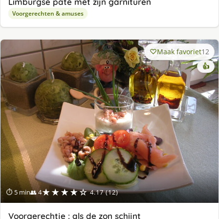
Limburgse paté met zijn garnituren
Voorgerechten & amuses
Maak favoriet
12
👍
★★★★☆
⏱ 5 min
👥 4
4.17 (12)
Voorgerechtje : als de zon schijnt