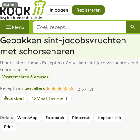
AI-kok
Inloggen
Registreren
Zoek een recept
Menu
Gebakken sint-jacobsvruchten
met schorseneren
U bent hier:
Home
›
Recepten
›
Gebakken sint-jacobsvruchten met
schorseneren
Voorgerechten & amuses
★★★☆☆
Recept van
bertallers
2.67 (3)
Maak favoriet
1
👍
Lekker!
Delen:
WhatsApp
Facebook
Pinterest
Kopieer link
Print