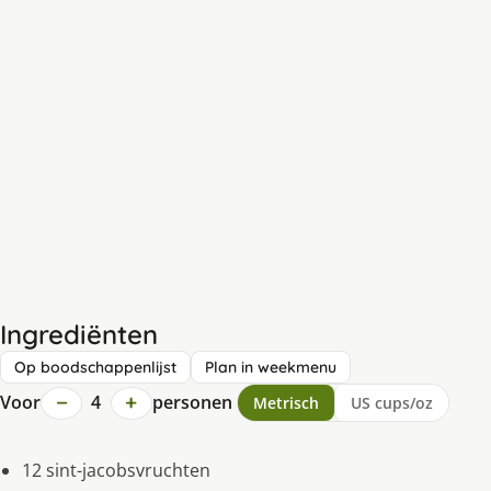
Ingrediënten
Op boodschappenlijst
Plan in weekmenu
−
+
Voor
4
personen
Metrisch
US cups/oz
12 sint-jacobsvruchten