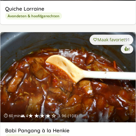
Quiche Lorraine
Avondeten & hoofdgerechten
Maak favoriet
91
ke
👍
1
lek
ge
★★★★☆
⏱ 60 min
👥 4
3.96 (108)
Babi Pangang à la Henkie