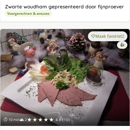
Zwarte woudham gepresenteerd door fijnproever
Voorgerechten & amuses
Maak favoriet
2
👍
★★★★★
⏱ 10 min
👥 2
4.6 (10)