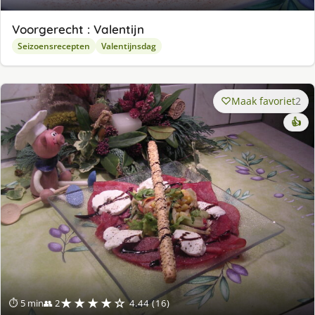
Voorgerecht : Valentijn
Seizoensrecepten
Valentijnsdag
Maak favoriet
2
👍
★★★★☆
⏱ 5 min
👥 2
4.44 (16)