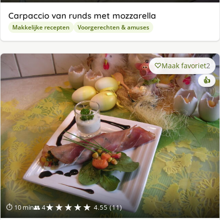
Carpaccio van runds met mozzarella
Makkelijke recepten
Voorgerechten & amuses
Maak favoriet
2
👍
★★★★★
⏱ 10 min
👥 4
4.55 (11)