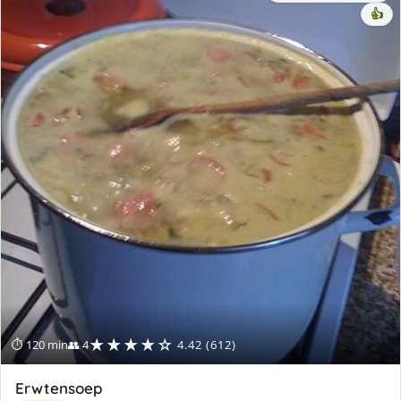
👍
★★★★☆
⏱ 120 min
👥 4
4.42 (612)
Erwtensoep