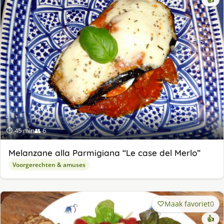
⏱ 45 min
👥 6
Melanzane alla Parmigiana “Le case del Merlo”
Voorgerechten & amuses
Maak favoriet
0
👍