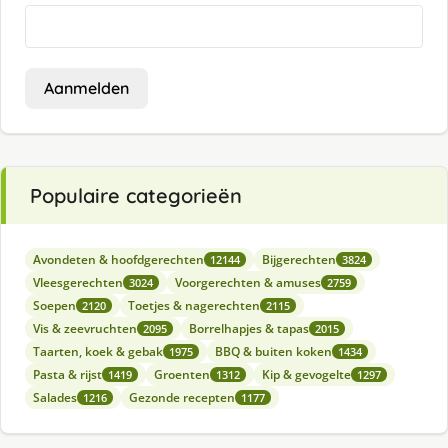
Aanmelden
Populaire categorieën
Avondeten & hoofdgerechten
Bijgerechten
12144
3824
Vleesgerechten
Voorgerechten & amuses
3024
2759
Soepen
Toetjes & nagerechten
2120
2115
Vis & zeevruchten
Borrelhapjes & tapas
2095
2015
Taarten, koek & gebak
BBQ & buiten koken
1975
1434
Pasta & rijst
Groenten
Kip & gevogelte
1419
1312
1297
Salades
Gezonde recepten
1216
1177