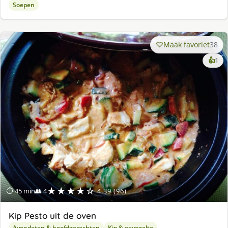
Soepen
Maak favoriet
38
ke
👍
1
lek
ge
★★★★☆
⏱ 45 min
👥 4
4.39 (96)
Kip Pesto uit de oven
Avondeten & hoofdgerechten
Kip & gevogelte