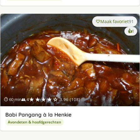
Maak favoriet
91
ke
👍
1
lek
ge
★★★★☆
⏱ 60 min
👥 4
3.96 (108)
Babi Pangang à la Henkie
Avondeten & hoofdgerechten