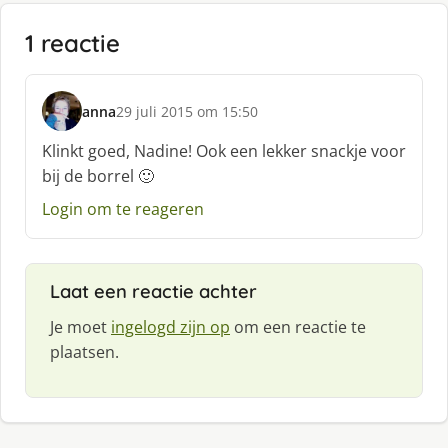
1 reactie
anna
29 juli 2015 om 15:50
s
c
Klinkt goed, Nadine! Ook een lekker snackje voor
h
bij de borrel 🙂
r
e
Login om te reageren
e
f
:
Laat een reactie achter
Je moet
ingelogd zijn op
om een reactie te
plaatsen.