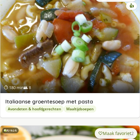
👍
⏱ 180 min
👥 8
Italiaanse groentesoep met pasta
Avondeten & hoofdgerechten
Maaltijdsoepen
AI-kok
Maak favoriet
2