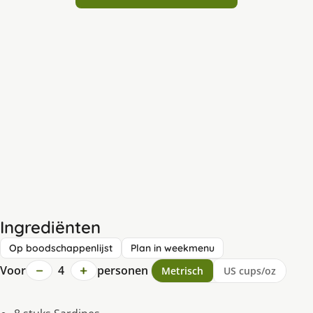
Ingrediënten
Op boodschappenlijst
Plan in weekmenu
−
+
Voor
4
personen
Metrisch
US cups/oz