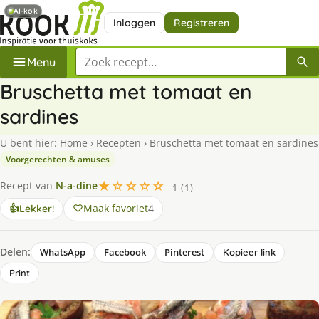
AI-kok
Inloggen
Registreren
Zoek een recept
Menu
Bruschetta met tomaat en
sardines
U bent hier:
Home
›
Recepten
›
Bruschetta met tomaat en sardines
Voorgerechten & amuses
★☆☆☆☆
Recept van
N-a-dine
1 (1)
Maak favoriet
4
👍
Lekker!
Delen:
WhatsApp
Facebook
Pinterest
Kopieer link
Print