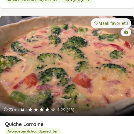
Maak favoriet
3
👍
★★★★☆
⏱ 70 min
👥 4
4.29 (45)
Quiche Lorraine
Avondeten & hoofdgerechten