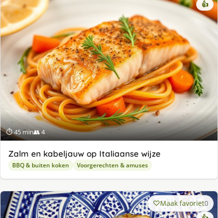
👍
⏱ 45 min
👥 4
Zalm en kabeljauw op Italiaanse wijze
BBQ & buiten koken
Voorgerechten & amuses
Maak favoriet
0
👍