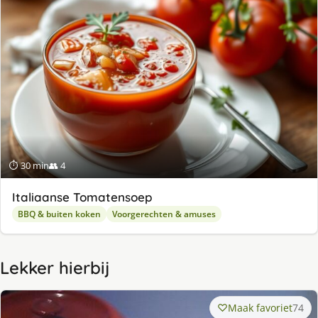
⏱ 30 min
👥 4
Italiaanse Tomatensoep
BBQ & buiten koken
Voorgerechten & amuses
Lekker hierbij
Maak favoriet
74