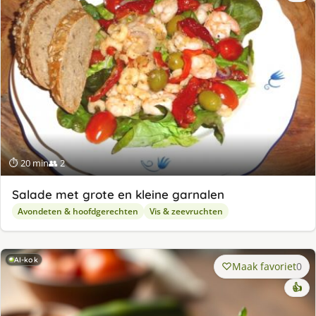
⏱ 20 min
👥 2
Salade met grote en kleine garnalen
Avondeten & hoofdgerechten
Vis & zeevruchten
AI-kok
Maak favoriet
0
👍