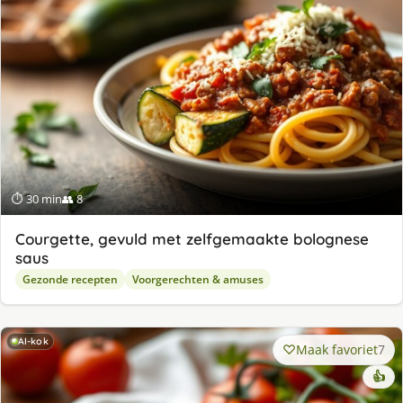
⏱ 30 min
👥 8
Courgette, gevuld met zelfgemaakte bolognese
saus
Gezonde recepten
Voorgerechten & amuses
AI-kok
Maak favoriet
7
👍