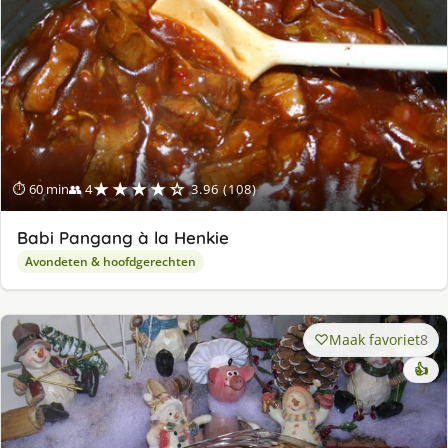
ge
★★★★☆
⏱ 60 min
👥 4
3.96 (108)
Babi Pangang à la Henkie
Avondeten & hoofdgerechten
Maak favoriet
8
👍