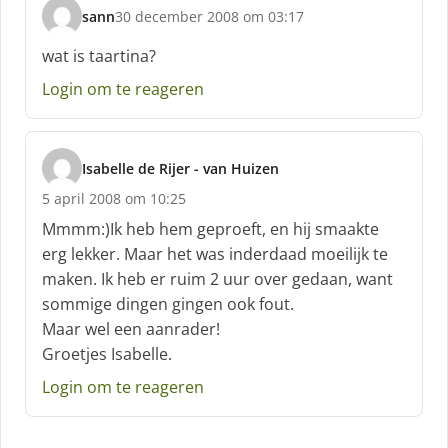
f
sann
30 december 2008 om 03:17
:
s
c
wat is taartina?
h
Login om te reageren
r
e
e
f
Isabelle de Rijer - van Huizen
:
s
5 april 2008 om 10:25
c
h
Mmmm:)Ik heb hem geproeft, en hij smaakte
r
erg lekker. Maar het was inderdaad moeilijk te
e
maken. Ik heb er ruim 2 uur over gedaan, want
e
sommige dingen gingen ook fout.
f
:
Maar wel een aanrader!
Groetjes Isabelle.
Login om te reageren