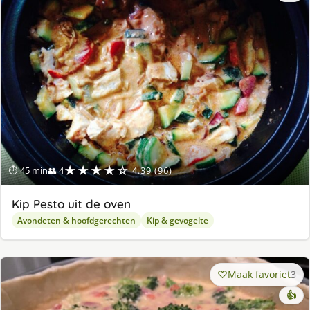
lek
ge
★★★★☆
⏱ 45 min
👥 4
4.39 (96)
Kip Pesto uit de oven
Avondeten & hoofdgerechten
Kip & gevogelte
Maak favoriet
3
👍