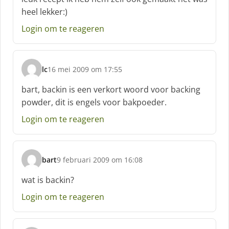
h
heel lekker:)
r
e
Login om te reageren
e
f
:
lc
16 mei 2009 om 17:55
s
c
bart, backin is een verkort woord voor backing
h
powder, dit is engels voor bakpoeder.
r
e
Login om te reageren
e
f
:
bart
9 februari 2009 om 16:08
s
c
wat is backin?
h
Login om te reageren
r
e
e