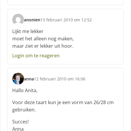
f
:
anonien
13 februari 2010 om 12:52
s
c
Lijkt me lekker
h
moet het alleen nog maken,
r
maar ziet er lekker uit hoor.
e
e
Login om te reageren
f
:
anna
12 februari 2010 om 16:06
s
c
Hallo Anita,
h
r
Voor deze taart kun je een vorm van 26/28 cm
e
gebruiken.
e
f
Succes!
:
Anna