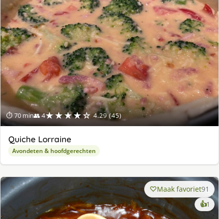
★★★★☆
⏱ 70 min
👥 4
4.29 (45)
Quiche Lorraine
Avondeten & hoofdgerechten
Maak favoriet
91
ke
👍
1
lek