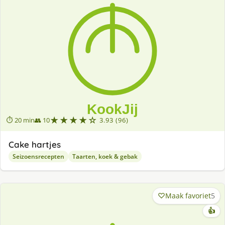
★★★★☆
⏱ 20 min
👥 10
3.93 (96)
Cake hartjes
Seizoensrecepten
Taarten, koek & gebak
Maak favoriet
5
👍