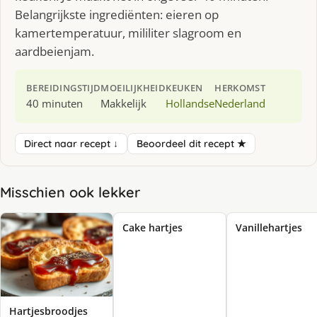
Belangrijkste ingrediënten: eieren op
kamertemperatuur, mililiter slagroom en
aardbeienjam.
BEREIDINGSTIJD
MOEILIJKHEID
KEUKEN
HERKOMST
40 minuten
Makkelijk
Hollandse
Nederland
Direct naar recept ↓
Beoordeel dit recept ★
Misschien ook lekker
Cake hartjes
Vanillehartjes
Hartjesbroodjes