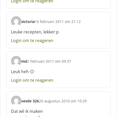
Login om te reageren
e
f
:
victoria
10 februari 2011 om 21:12
s
c
Leuke recepten, lekker:p
h
Login om te reageren
r
e
e
f
md
2 februari 2011 om 09:37
:
s
c
Leuk heh 🙂
h
Login om te reageren
r
e
e
f
sevde 326
20 augustus 2010 om 10:29
:
s
c
Dat wil ik maken
h