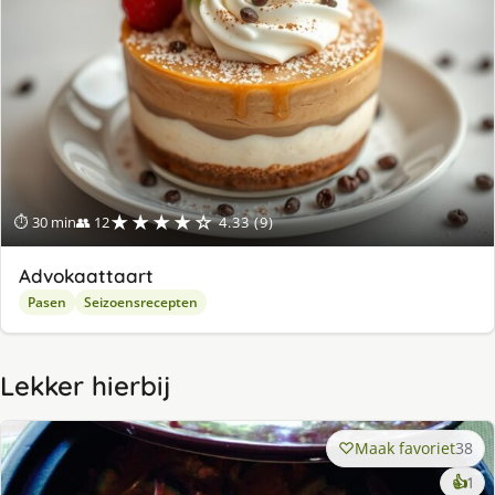
★★★★☆
⏱ 30 min
👥 12
4.33 (9)
Advokaattaart
Pasen
Seizoensrecepten
Lekker hierbij
Maak favoriet
38
ke
👍
1