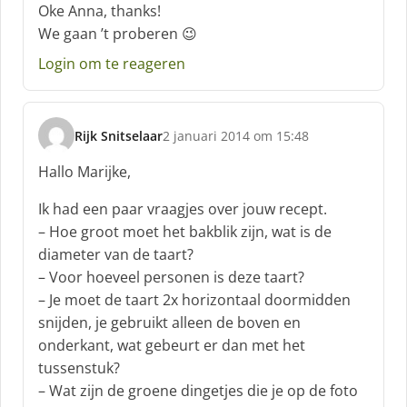
c
Oke Anna, thanks!
h
We gaan ’t proberen 😉
r
e
Login om te reageren
e
f
:
Rijk Snitselaar
2 januari 2014 om 15:48
s
c
Hallo Marijke,
h
r
Ik had een paar vraagjes over jouw recept.
e
– Hoe groot moet het bakblik zijn, wat is de
e
diameter van de taart?
f
– Voor hoeveel personen is deze taart?
:
– Je moet de taart 2x horizontaal doormidden
snijden, je gebruikt alleen de boven en
onderkant, wat gebeurt er dan met het
tussenstuk?
– Wat zijn de groene dingetjes die je op de foto