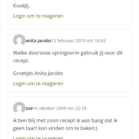
KookJij.
Login om te reageren
anita jacobs
12 februari 2010 om 16:03
s
c
Welke doorsnee springvorm gebruik jij voor dit
h
recept.
r
e
Groetjes Anita Jacobs
e
f
Login om te reageren
:
zoe
16 oktober 2009 om 22:18
s
c
ik ben blij met zoon recept ik was bang dat ik
h
geen taart kon vinden om te baken;)
r
e
Login om te reageren