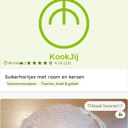
★★★★☆
⏱ 40 min
👥 2
4.26 (23)
Suikerhartjes met room en kersen
Seizoensrecepten
Taarten, koek & gebak
Maak favoriet
17
👍