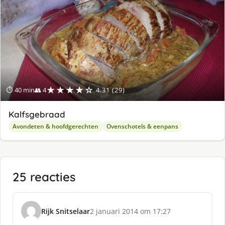
★★★★☆
⏱ 40 min
👥 4
4.31 (29)
Kalfsgebraad
Avondeten & hoofdgerechten
Ovenschotels & eenpans
25 reacties
Rijk Snitselaar
2 januari 2014 om 17:27
s