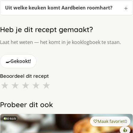
Uit welke keuken komt Aardbeien roomhart?
Heb je dit recept gemaakt?
Laat het weten — het komt in je kooklogboek te staan.
🍳
Gekookt!
Beoordeel dit recept
★
★
★
★
★
Probeer dit ook
AI-kok
Maak favoriet
0
👍