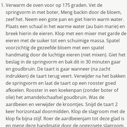
Verwarm de oven voor op 175 graden. Vet de
springvorm in met boter, Meng backin door de bloem,
zeef het. Neem een gote pan en giet hierin warm water.
Plaats een schaal in het warme water (au bain marie) en
breek hierin de eieren. Klop met een mixer met garde de
eieren met de suiker tot een schuimige massa. Spatel
voorzichtig de gezeefde bloem met een spatel
handmatig door de luchtige eieren (niet mixen). Giet het
beslag in de springvorm en bak dit in 30 minuten gaar
en goudbruin. De taart is gaar wanneer (na zacht
indrukken) de taart terug veert. Verwijder na het bakken
de springvorm en laat de taart op een rooster goed
afkoelen. Rooster in een koekenpan (zonder boter of
olie) het amandelschaafsel goudbruin. Was de
aardbeien en verwijder de kroontjes. Snijd de taart 2
keer horizontaal doormidden. Klop de slagroom met de
klop fix bijna stijf. Roer de aardbeienjam tot deze glad is
en meng deze handmatig door de ongezoete slagroom.