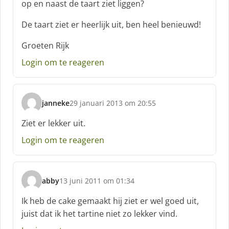
op en naast de taart ziet liggen?
De taart ziet er heerlijk uit, ben heel benieuwd!
Groeten Rijk
Login om te reageren
janneke
29 januari 2013 om 20:55
s
c
Ziet er lekker uit.
h
Login om te reageren
r
e
e
f
abby
13 juni 2011 om 01:34
:
s
c
Ik heb de cake gemaakt hij ziet er wel goed uit,
h
juist dat ik het tartine niet zo lekker vind.
r
e