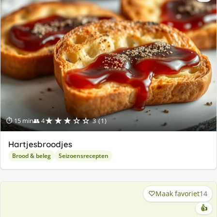
★★★☆☆
⏱ 15 min
👥 4
3 (1)
Hartjesbroodjes
Brood & beleg
Seizoensrecepten
Maak favoriet
14
👍