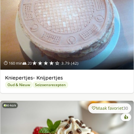
★★★★☆
⏱ 160 min
👥 20
3.79 (42)
Kniepertjes- Knijpertjes
Oud & Nieuw
Seizoensrecepten
AI-kok
Maak favoriet
30
👍