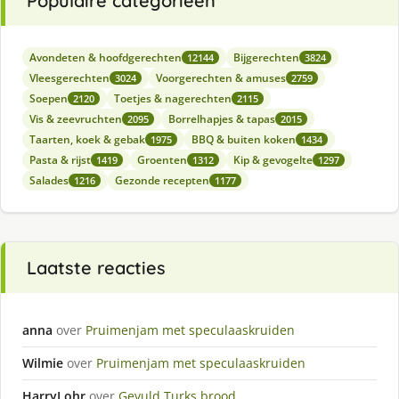
Populaire categorieën
Avondeten & hoofdgerechten
Bijgerechten
12144
3824
Vleesgerechten
Voorgerechten & amuses
3024
2759
Soepen
Toetjes & nagerechten
2120
2115
Vis & zeevruchten
Borrelhapjes & tapas
2095
2015
Taarten, koek & gebak
BBQ & buiten koken
1975
1434
Pasta & rijst
Groenten
Kip & gevogelte
1419
1312
1297
Salades
Gezonde recepten
1216
1177
Laatste reacties
anna
over
Pruimenjam met speculaaskruiden
Wilmie
over
Pruimenjam met speculaaskruiden
HarryLohr
over
Gevuld Turks brood