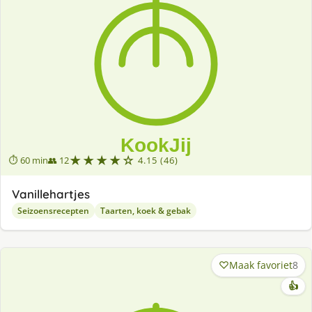
★★★★☆
⏱ 60 min
👥 12
4.15 (46)
Vanillehartjes
Seizoensrecepten
Taarten, koek & gebak
Maak favoriet
8
👍