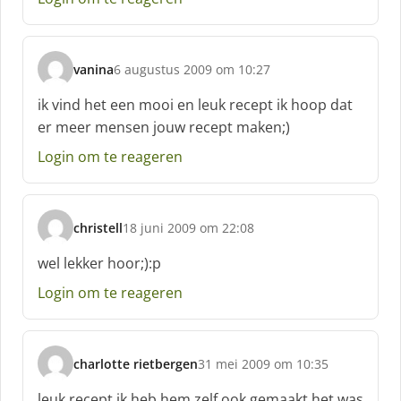
e
f
:
vanina
6 augustus 2009 om 10:27
s
c
ik vind het een mooi en leuk recept ik hoop dat
h
er meer mensen jouw recept maken;)
r
e
Login om te reageren
e
f
:
christell
18 juni 2009 om 22:08
s
c
wel lekker hoor;):p
h
Login om te reageren
r
e
e
f
charlotte rietbergen
31 mei 2009 om 10:35
:
s
c
leuk recept ik heb hem zelf ook gemaakt het was