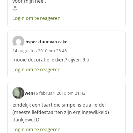
voor mijn neef.
r
🙂
e
e
Login om te reageren
f
:
Inspecktuur van cake
s
14 augustus 2010 om 23:43
c
h
mooie decoratie lekker:? cijver: 9:p
r
Login om te reageren
e
e
f
:
Wen
16 februari 2010 om 21:42
s
c
eindelijk een taart die simpel is qua liefde!
h
(meeste liefdestaarten zijn erg ingewikkeld)
r
dankjewel:D
e
e
Login om te reageren