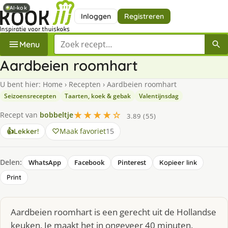
AI-kok
AI-kok
Inloggen
Registreren
Zoek een recept
Menu
Aardbeien roomhart
U bent hier:
Home
›
Recepten
›
Aardbeien roomhart
Seizoensrecepten
Taarten, koek & gebak
Valentijnsdag
★★★★☆
Recept van
bobbeltje
3.89 (55)
Maak favoriet
15
👍
Lekker!
Delen:
WhatsApp
Facebook
Pinterest
Kopieer link
Print
Aardbeien roomhart is een gerecht uit de Hollandse
keuken. Je maakt het in ongeveer 40 minuten.