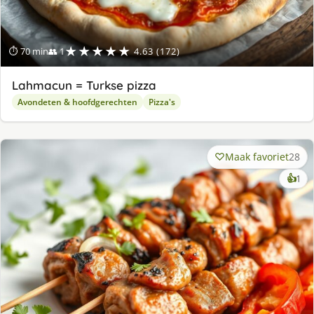
★★★★★
⏱ 70 min
👥 1
4.63 (172)
Lahmacun = Turkse pizza
Avondeten & hoofdgerechten
Pizza's
Maak favoriet
28
ke
👍
1
lek
ge