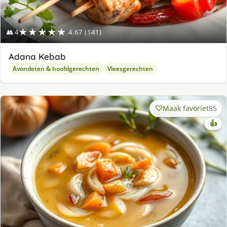
★★★★★
👥 4
4.67 (141)
Adana Kebab
Avondeten & hoofdgerechten
Vleesgerechten
Maak favoriet
85
👍