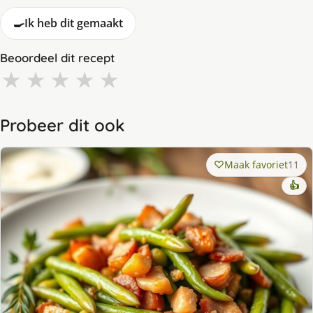
🍳
Ik heb dit gemaakt
Beoordeel dit recept
★
★
★
★
★
Probeer dit ook
Maak favoriet
11
👍