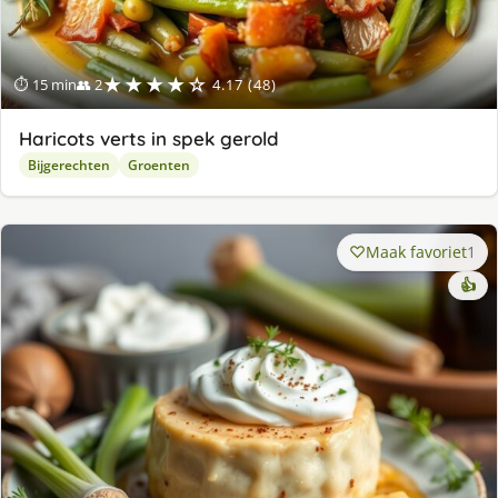
★★★★☆
⏱ 15 min
👥 2
4.17 (48)
Haricots verts in spek gerold
Bijgerechten
Groenten
Maak favoriet
1
👍