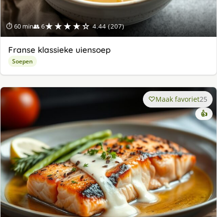
★★★★☆
⏱ 60 min
👥 6
4.44 (207)
Franse klassieke uiensoep
Soepen
Maak favoriet
25
👍