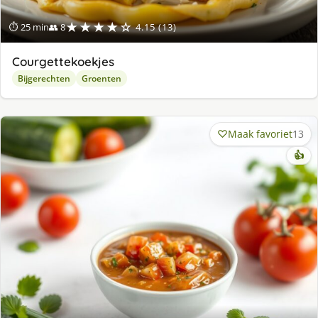
★★★★☆
⏱ 25 min
👥 8
4.15 (13)
Courgettekoekjes
Bijgerechten
Groenten
Maak favoriet
13
👍