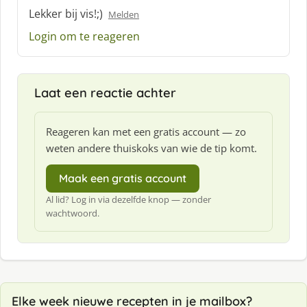
c
Lekker bij vis!;)
Melden
h
Login om te reageren
r
e
e
f
Laat een reactie achter
:
Reageren kan met een gratis account — zo
weten andere thuiskoks van wie de tip komt.
Maak een gratis account
Al lid? Log in via dezelfde knop — zonder
wachtwoord.
Elke week nieuwe recepten in je mailbox?