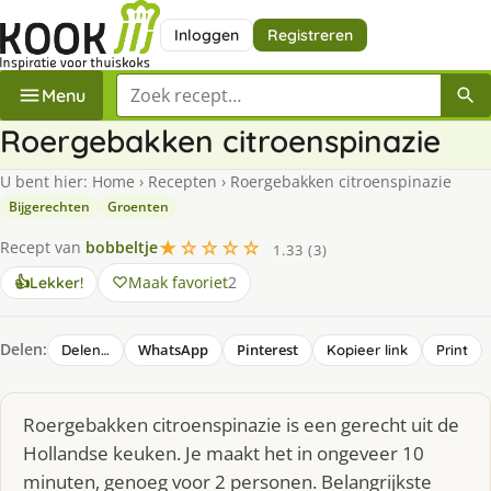
Inloggen
Registreren
Zoek een recept
Menu
Roergebakken citroenspinazie
U bent hier:
Home
›
Recepten
›
Roergebakken citroenspinazie
Bijgerechten
Groenten
★☆☆☆☆
Recept van
bobbeltje
1.33 (3)
Maak favoriet
2
👍
Lekker!
Delen:
WhatsApp
Pinterest
Delen…
Kopieer link
Print
Roergebakken citroenspinazie is een gerecht uit de
Hollandse keuken. Je maakt het in ongeveer 10
minuten, genoeg voor 2 personen. Belangrijkste