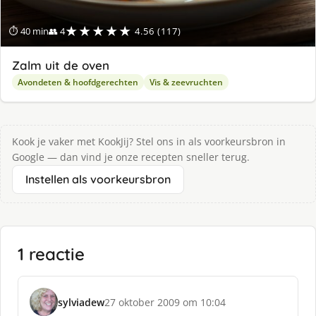
★★★★★
⏱ 40 min
👥 4
4.56 (117)
Zalm uit de oven
Avondeten & hoofdgerechten
Vis & zeevruchten
Kook je vaker met KookJij? Stel ons in als voorkeursbron in
Google — dan vind je onze recepten sneller terug.
Instellen als voorkeursbron
1 reactie
sylviadew
27 oktober 2009 om 10:04
s