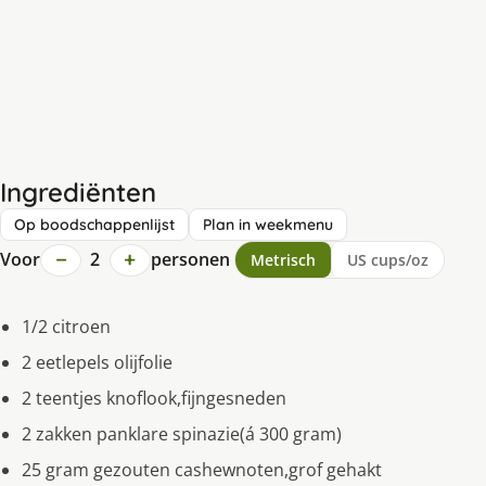
Ingrediënten
Op boodschappenlijst
Plan in weekmenu
−
+
Voor
2
personen
Metrisch
US cups/oz
1/2 citroen
2 eetlepels olijfolie
2 teentjes knoflook,fijngesneden
2 zakken panklare spinazie(á 300 gram)
25 gram gezouten cashewnoten,grof gehakt