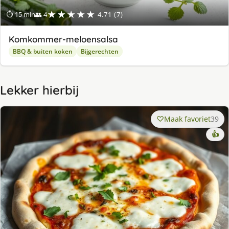
★★★★★
⏱ 15 min
👥 4
4.71 (7)
Komkommer-meloensalsa
BBQ & buiten koken
Bijgerechten
Lekker hierbij
Maak favoriet
39
👍