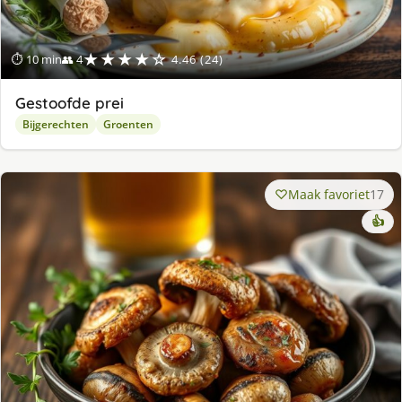
★★★★☆
⏱ 10 min
👥 4
4.46 (24)
Gestoofde prei
Bijgerechten
Groenten
Maak favoriet
17
👍