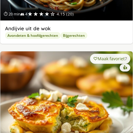
★★★★☆
⏱ 20 min
👥 4
4.15 (20)
Andijvie uit de wok
Avondeten & hoofdgerechten
Bijgerechten
Maak favoriet
7
👍