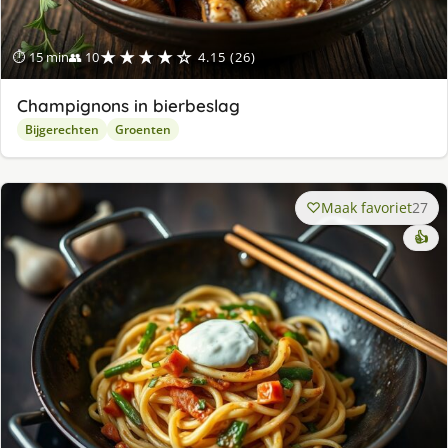
★★★★☆
⏱ 15 min
👥 10
4.15 (26)
Champignons in bierbeslag
Bijgerechten
Groenten
Maak favoriet
27
👍