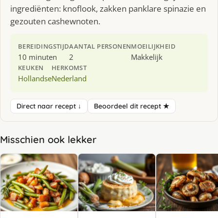
ingrediënten: knoflook, zakken panklare spinazie en
gezouten cashewnoten.
BEREIDINGSTIJD
AANTAL PERSONEN
MOEILIJKHEID
10 minuten
2
Makkelijk
KEUKEN
HERKOMST
Hollandse
Nederland
Direct naar recept ↓
Beoordeel dit recept ★
Misschien ook lekker