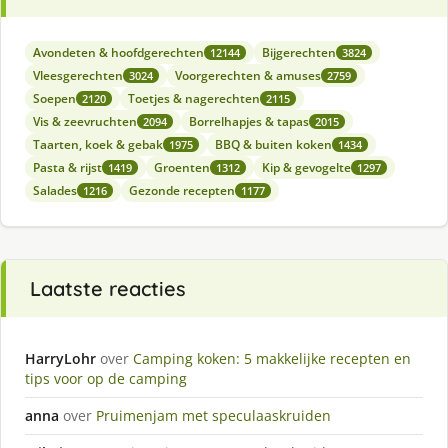
Avondeten & hoofdgerechten
Bijgerechten
12144
3824
Vleesgerechten
Voorgerechten & amuses
3024
2759
Soepen
Toetjes & nagerechten
2120
2115
Vis & zeevruchten
Borrelhapjes & tapas
2094
2015
Taarten, koek & gebak
BBQ & buiten koken
1975
1434
Pasta & rijst
Groenten
Kip & gevogelte
1419
1312
1297
Salades
Gezonde recepten
1216
1177
Laatste reacties
HarryLohr
over
Camping koken: 5 makkelijke recepten en
tips voor op de camping
anna
over
Pruimenjam met speculaaskruiden