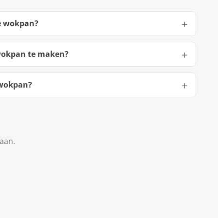
de wokpan?
 wokpan te maken?
 wokpan?
taan.