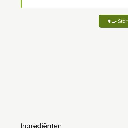
👩‍🍳 St
Ingrediënten