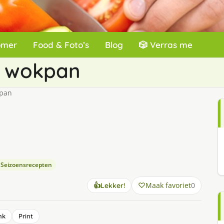
omer
Food & Foto’s
Blog
🎲 Verras me
e wokpan
kpan
Seizoensrecepten
Maak favoriet
0
👍
Lekker!
nk
Print