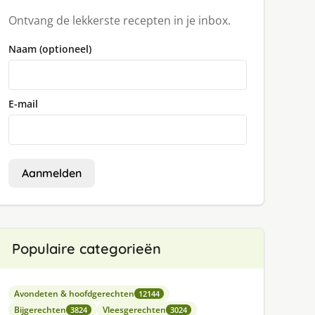
Ontvang de lekkerste recepten in je inbox.
Naam (optioneel)
E-mail
Aanmelden
Populaire categorieën
Avondeten & hoofdgerechten
12144
Bijgerechten
Vleesgerechten
3824
3024