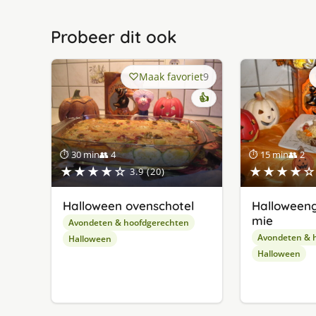
Probeer dit ook
Maak favoriet
9
👍
⏱ 30 min
👥 4
⏱ 15 min
👥 2
★★★★☆
★★★★☆
3.9 (20)
Halloween ovenschotel
Halloween
mie
Avondeten & hoofdgerechten
Avondeten & 
Halloween
Halloween