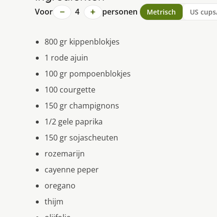
−
+
Voor
4
personen
Metrisch
US cups
800 gr kippenblokjes
1 rode ajuin
100 gr pompoenblokjes
100 courgette
150 gr champignons
1/2 gele paprika
150 gr sojascheuten
rozemarijn
cayenne peper
oregano
thijm