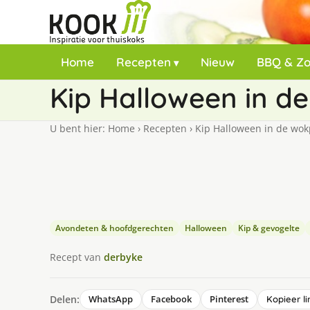
Home
Recepten
Nieuw
BBQ & Z
Kip Halloween in d
U bent hier:
Home
›
Recepten
›
Kip Halloween in de wo
Avondeten & hoofdgerechten
Halloween
Kip & gevogelte
Recept van
derbyke
Delen:
WhatsApp
Facebook
Pinterest
Kopieer li