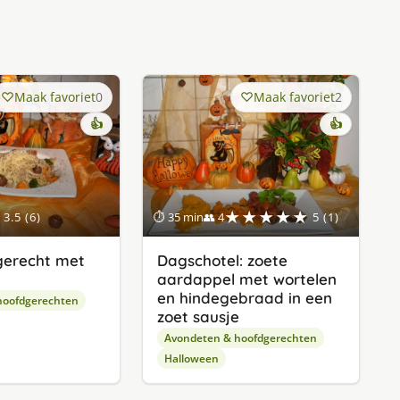
Maak favoriet
0
Maak favoriet
2
👍
👍
★★★★★
3.5 (6)
⏱ 35 min
👥 4
5 (1)
gerecht met
Dagschotel: zoete
aardappel met wortelen
en hindegebraad in een
hoofdgerechten
zoet sausje
Avondeten & hoofdgerechten
Halloween