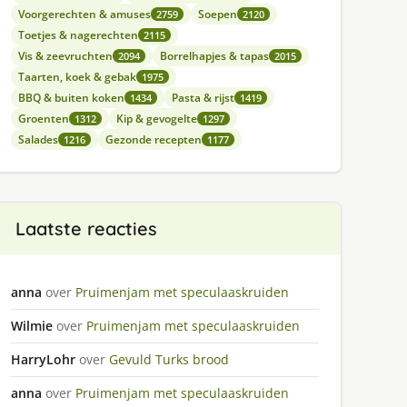
Voorgerechten & amuses
Soepen
2759
2120
Toetjes & nagerechten
2115
Vis & zeevruchten
Borrelhapjes & tapas
2094
2015
Taarten, koek & gebak
1975
BBQ & buiten koken
Pasta & rijst
1434
1419
Groenten
Kip & gevogelte
1312
1297
Salades
Gezonde recepten
1216
1177
Laatste reacties
anna
over
Pruimenjam met speculaaskruiden
Wilmie
over
Pruimenjam met speculaaskruiden
HarryLohr
over
Gevuld Turks brood
anna
over
Pruimenjam met speculaaskruiden