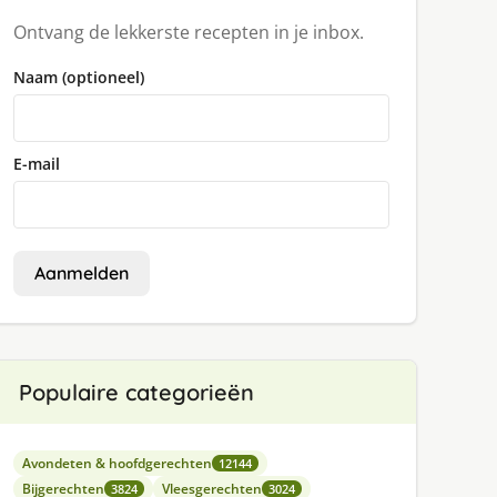
Ontvang de lekkerste recepten in je inbox.
Naam (optioneel)
E-mail
Aanmelden
Populaire categorieën
Avondeten & hoofdgerechten
12144
Bijgerechten
Vleesgerechten
3824
3024