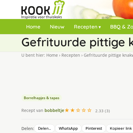
Home
Nieuw
Recepten
BBQ & Z
Gefrituurde pittige
U bent hier:
Home
›
Recepten
›
Gefrituurde pittige knak
Borrelhapjes & tapas
★★☆☆☆
Recept van
bobbeltje
2.33 (3)
Delen:
WhatsApp
Pinterest
Delen…
Kopieer link