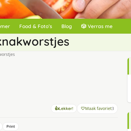
omer
Food & Foto’s
Blog
🎲 Verras me
 knakworstjes
worstjes
Maak favoriet
3
👍
Lekker!
Print