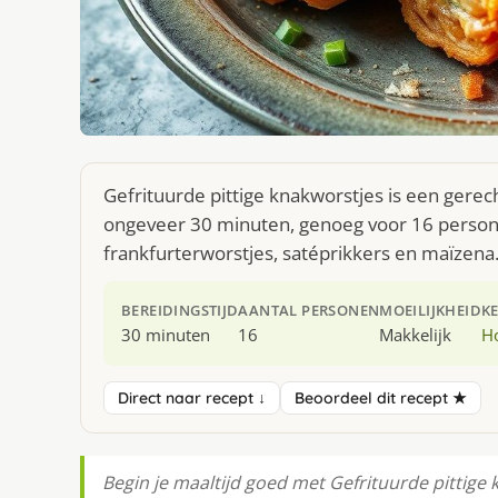
Gefrituurde pittige knakworstjes is een gerec
ongeveer 30 minuten, genoeg voor 16 persone
frankfurterworstjes, satéprikkers en maïzena
BEREIDINGSTIJD
AANTAL PERSONEN
MOEILIJKHEID
K
30 minuten
16
Makkelijk
H
Direct naar recept ↓
Beoordeel dit recept ★
Begin je maaltijd goed met Gefrituurde pittige