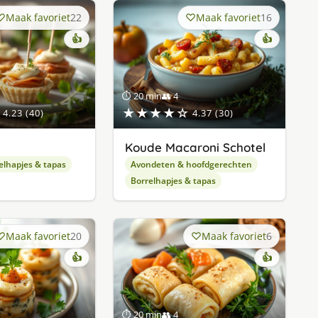
Maak favoriet
22
Maak favoriet
16
👍
👍
⏱ 20 min
👥 4
★★★★☆
4.23 (40)
4.37 (30)
Koude Macaroni Schotel
elhapjes & tapas
Avondeten & hoofdgerechten
Borrelhapjes & tapas
Maak favoriet
20
Maak favoriet
6
👍
👍
⏱ 20 min
👥 4