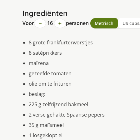
Ingrediënten
−
+
Voor
16
personen
Metrisch
US cups
8 grote frankfurterworstjes
8 satéprikkers
maïzena
gezeefde tomaten
olie om te frituren
beslag:
225 g zelfrijzend bakmeel
2 verse gehakte Spaanse pepers
35 g maiïsmeel
1 losgeklopt ei