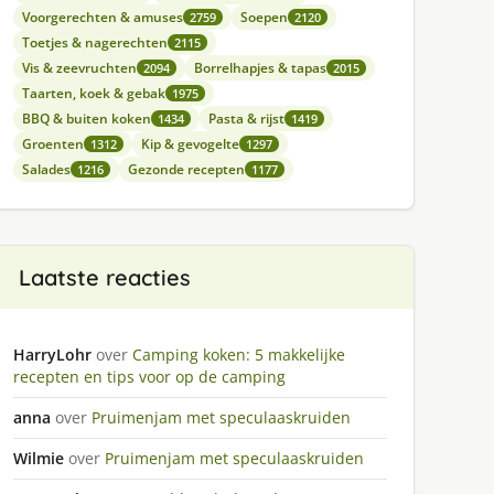
Voorgerechten & amuses
Soepen
2759
2120
Toetjes & nagerechten
2115
Vis & zeevruchten
Borrelhapjes & tapas
2094
2015
Taarten, koek & gebak
1975
BBQ & buiten koken
Pasta & rijst
1434
1419
Groenten
Kip & gevogelte
1312
1297
Salades
Gezonde recepten
1216
1177
Laatste reacties
HarryLohr
over
Camping koken: 5 makkelijke
recepten en tips voor op de camping
anna
over
Pruimenjam met speculaaskruiden
Wilmie
over
Pruimenjam met speculaaskruiden