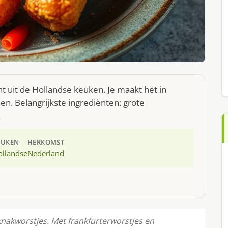
ht uit de Hollandse keuken. Je maakt het in
n. Belangrijkste ingrediënten: grote
.
EUKEN
HERKOMST
ollandse
Nederland
 knakworstjes. Met frankfurterworstjes en