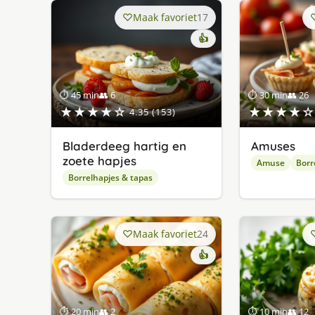
Maak favoriet
17
👍
⏱ 45 min
👥 6
⏱ 30 min
👥 26
★★★★☆
★★★★☆
4.35 (153)
Bladerdeeg hartig en
Amuses
zoete hapjes
Amuse
Borr
Borrelhapjes & tapas
Maak favoriet
24
👍
⏱ 20 min
👥 2
⏱ 10 min
👥 12