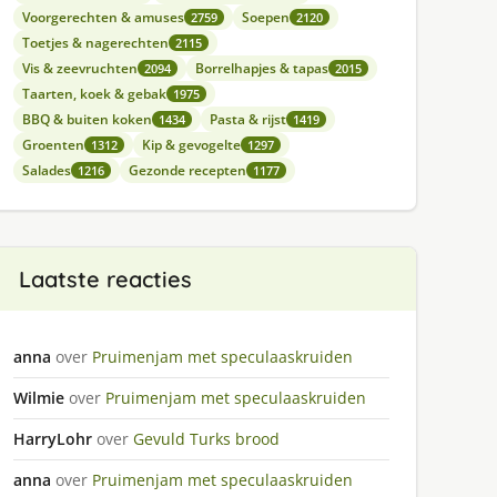
Voorgerechten & amuses
Soepen
2759
2120
Toetjes & nagerechten
2115
Vis & zeevruchten
Borrelhapjes & tapas
2094
2015
Taarten, koek & gebak
1975
BBQ & buiten koken
Pasta & rijst
1434
1419
Groenten
Kip & gevogelte
1312
1297
Salades
Gezonde recepten
1216
1177
Laatste reacties
anna
over
Pruimenjam met speculaaskruiden
Wilmie
over
Pruimenjam met speculaaskruiden
HarryLohr
over
Gevuld Turks brood
anna
over
Pruimenjam met speculaaskruiden