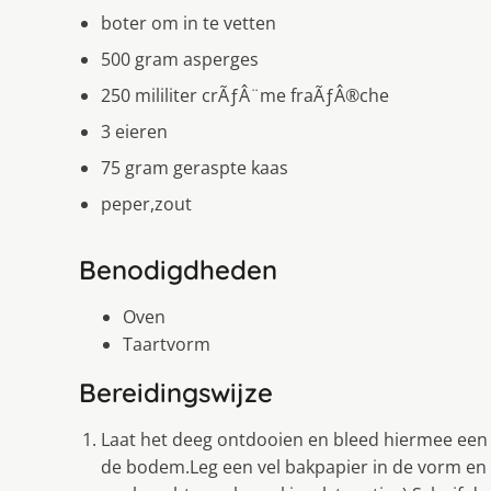
boter om in te vetten
500 gram asperges
250 mililiter crÃƒÂ¨me fraÃƒÂ®che
3 eieren
75 gram geraspte kaas
peper,zout
Benodigdheden
Oven
Taartvorm
Bereidingswijze
Laat het deeg ontdooien en bleed hiermee een i
de bodem.Leg een vel bakpapier in de vorm en 