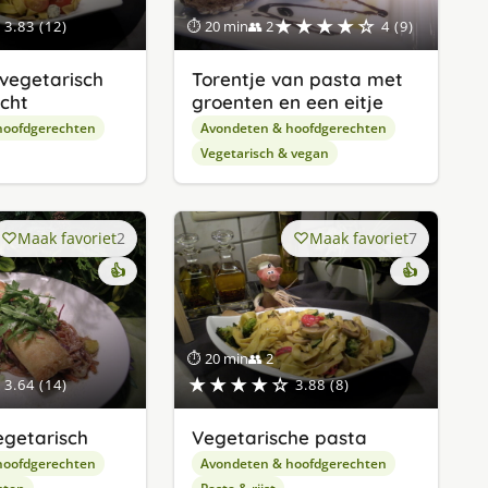
★★★★☆
3.83 (12)
⏱ 20 min
👥 2
4 (9)
vegetarisch
Torentje van pasta met
cht
groenten en een eitje
hoofdgerechten
Avondeten & hoofdgerechten
Vegetarisch & vegan
Maak favoriet
2
Maak favoriet
7
👍
👍
⏱ 20 min
👥 2
★★★★☆
3.64 (14)
3.88 (8)
getarisch
Vegetarische pasta
hoofdgerechten
Avondeten & hoofdgerechten