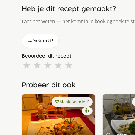
Heb je dit recept gemaakt?
Laat het weten — het komt in je kooklogboek te s
🍳
Gekookt!
Beoordeel dit recept
★
★
★
★
★
Probeer dit ook
Maak favoriet
6
👍
⏱ 20 min
👥 2