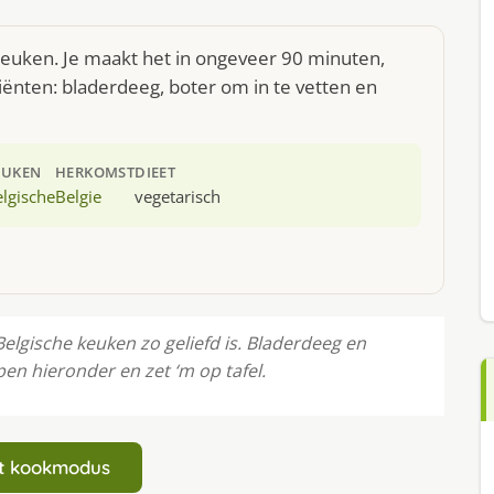
 keuken. Je maakt het in ongeveer 90 minuten,
iënten: bladerdeeg, boter om in te vetten en
EUKEN
HERKOMST
DIEET
lgische
Belgie
vegetarisch
lgische keuken zo geliefd is. Bladerdeeg en
en hieronder en zet ‘m op tafel.
art kookmodus