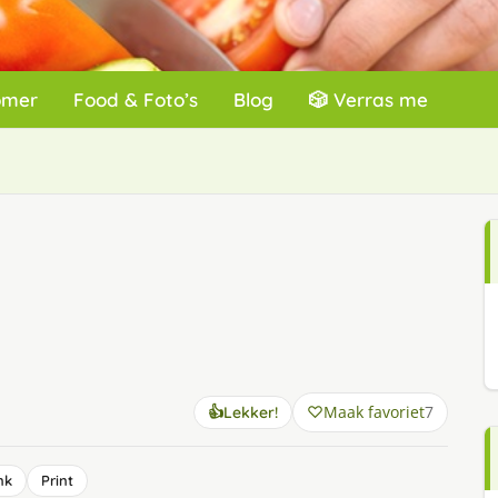
omer
Food & Foto’s
Blog
🎲 Verras me
Maak favoriet
7
👍
Lekker!
nk
Print