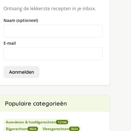
Ontvang de lekkerste recepten in je inbox.
Naam (optioneel)
E-mail
Aanmelden
Populaire categorieën
Avondeten & hoofdgerechten
12144
Bijgerechten
Vleesgerechten
3824
3024