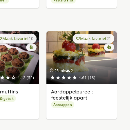
pten
Pasta & rijst
Maak favoriet
10
Maak favoriet
21
👍
👍
⏱ 25 min
👥 2
★★☆
★★★★★
4.12 (52)
4.61 (18)
muffins
Aardappelpuree :
feestelijk apart
 & gebak
Aardappels