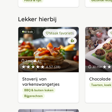
Pasta & rijst
Gezonde rece
Lekker hierbij
AI-kok
Maak favoriet
6
👍
⏱ 2 min
👥 4
★★★★★
★★
4.57 (28)
⏱ 30 min
Stoverij van
Chocolade 
varkenswangetjes
Taarten, koek
BBQ & buiten koken
Bijgerechten