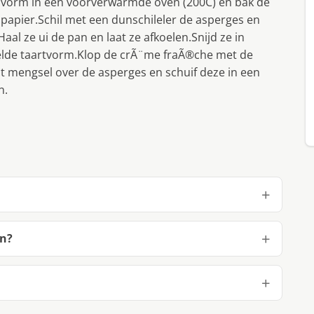
e vorm in een voorverwarmde oven (200C) en bak de
papier.Schil met een dunschileler de asperges en
al ze ui de pan en laat ze afkoelen.Snijd ze in
koelde taartvorm.Klop de crÃ¨me fraÃ®che met de
it mengsel over de asperges en schuif deze in een
n.
en?