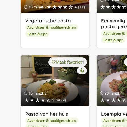
★★★★☆
★★★★☆
⏱ 15 min
👥 2
4 (11)
Vegetarische pasta
Eenvoudig 
pasta gere
Avondeten & hoofdgerechten
Avondeten & 
Pasta & rijst
Pasta & rijst
Maak favoriet
4
👍
⏱ 15 min
👥 2
⏱ 30 min
👥 4
★★★★☆
★★★★☆
3.89 (9)
Pasta van het huis
Loempia ve
Avondeten & hoofdgerechten
Avondeten & 