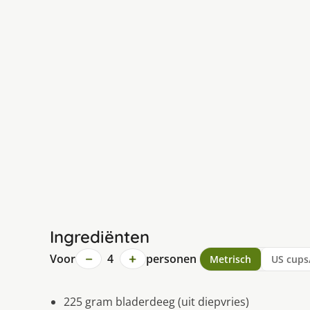
Ingrediënten
−
+
Voor
4
personen
Metrisch
US cups
225 gram bladerdeeg (uit diepvries)