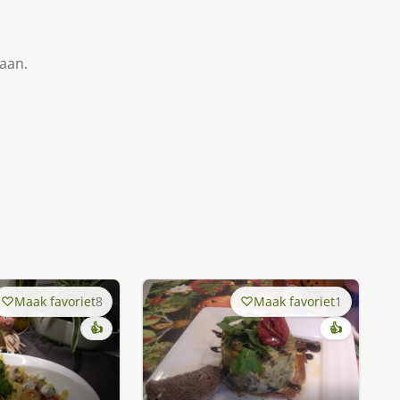
taan.
Maak favoriet
8
Maak favoriet
1
👍
👍