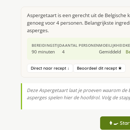
Aspergetaart is een gerecht uit de Belgische
genoeg voor 4 personen. Belangrijkste ingred
asperges.
BEREIDINGSTIJD
AANTAL PERSONEN
MOEILIJKHEID
K
90 minuten
4
Gemiddeld
Be
Direct naar recept ↓
Beoordeel dit recept ★
Deze Aspergetaart laat je proeven waarom de Be
asperges spelen hier de hoofdrol. Volg de stapp
👩‍🍳 St