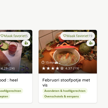
Maak favoriet
5
Maak favoriet
19
👍
👍
⏱ 15 min
👥 2
★★★★☆
4.29 (24)
4.37 (19)
od : heel
Februari stoofpotje met
vis
hoofdgerechten
Avondeten & hoofdgerechten
cepten
Ovenschotels & eenpans