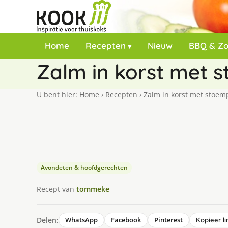
Home
Recepten
Nieuw
BBQ & Z
Zalm in korst met 
U bent hier:
Home
›
Recepten
›
Zalm in korst met stoem
Avondeten & hoofdgerechten
Recept van
tommeke
Delen:
WhatsApp
Facebook
Pinterest
Kopieer li