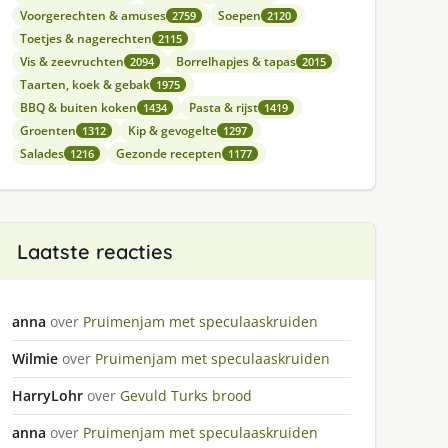
Voorgerechten & amuses
Soepen
2759
2120
Toetjes & nagerechten
2115
Vis & zeevruchten
Borrelhapjes & tapas
2094
2015
Taarten, koek & gebak
1975
BBQ & buiten koken
Pasta & rijst
1434
1419
Groenten
Kip & gevogelte
1312
1297
Salades
Gezonde recepten
1216
1177
Laatste reacties
anna
over
Pruimenjam met speculaaskruiden
Wilmie
over
Pruimenjam met speculaaskruiden
HarryLohr
over
Gevuld Turks brood
anna
over
Pruimenjam met speculaaskruiden