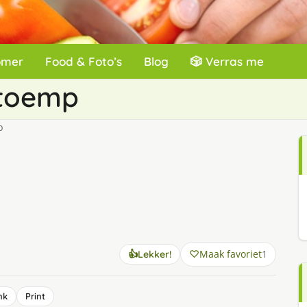
omer
Food & Foto’s
Blog
🎲 Verras me
stoemp
p
Maak favoriet
1
👍
Lekker!
nk
Print