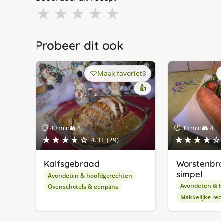
★
★
★
★
★
Probeer dit ook
Maak favoriet
8
👍
⏱ 40 min
👥 4
⏱ 30 min
👥 4
★★★★☆
★★★★☆
4.31 (29)
Kalfsgebraad
Worstenbro
simpel
Avondeten & hoofdgerechten
Avondeten & 
Ovenschotels & eenpans
Makkelijke re