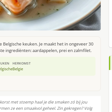
de Belgische keuken. Je maakt het in ongeveer 30
e ingrediënten: aardappelen, prei en zalmfilet.
EUKEN
HERKOMST
lgische
Belgie
n korst met stoemp haal je die smaken zó bij jou
ormen ze een smaakvol geheel. Zin gekregen? Volg