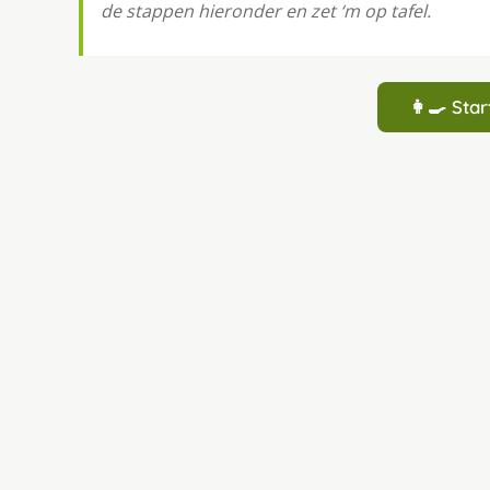
de stappen hieronder en zet ‘m op tafel.
👩‍🍳 St