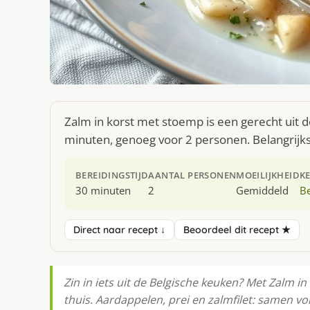
Zalm in korst met stoemp is een gerecht uit 
minuten, genoeg voor 2 personen. Belangrijkst
BEREIDINGSTIJD
AANTAL PERSONEN
MOEILIJKHEID
K
30 minuten
2
Gemiddeld
Be
Direct naar recept ↓
Beoordeel dit recept ★
Zin in iets uit de Belgische keuken? Met Zalm i
thuis. Aardappelen, prei en zalmfilet: samen v