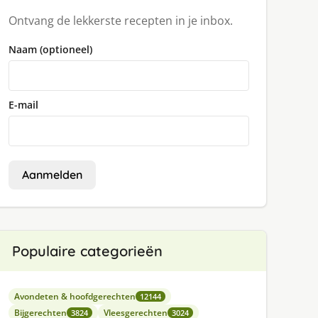
Ontvang de lekkerste recepten in je inbox.
Naam (optioneel)
E-mail
Aanmelden
Populaire categorieën
Avondeten & hoofdgerechten
12144
Bijgerechten
Vleesgerechten
3824
3024