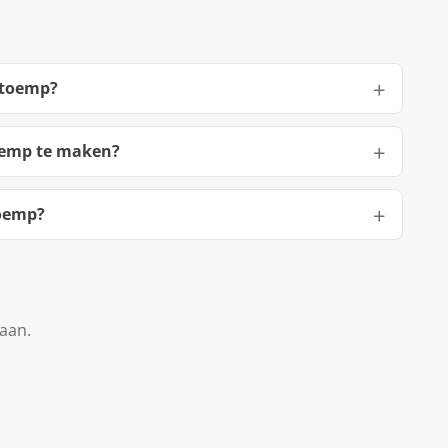
stoemp?
toemp te maken?
toemp?
taan.