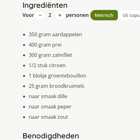
Ingrediënten
−
+
Voor
2
personen
Metrisch
US cups
350 gram aardappelen
400 gram prei
300 gram zalmfilet
1/2 stuk citroen
1 blokje groentebouillon
25 gram broodkruimels
naar smaak dille
naar smaak peper
naar smaak zout
Benodigdheden