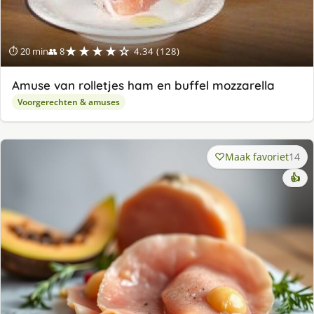
★★★★☆
⏱ 20 min
👥 8
4.34 (128)
Amuse van rolletjes ham en buffel mozzarella
Voorgerechten & amuses
Maak favoriet
14
👍