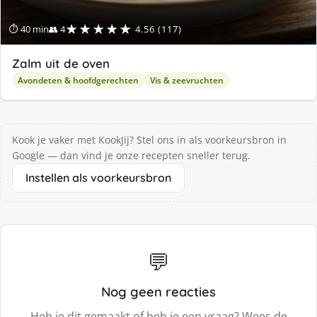
★★★★★
⏱ 40 min
👥 4
4.56 (117)
Zalm uit de oven
Avondeten & hoofdgerechten
Vis & zeevruchten
Kook je vaker met KookJij? Stel ons in als voorkeursbron in
Google — dan vind je onze recepten sneller terug.
Instellen als voorkeursbron
💬
Nog geen reacties
Heb je dit gemaakt of heb je een vraag? Wees de