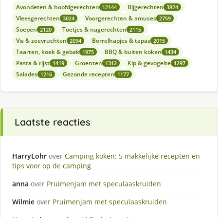
Avondeten & hoofdgerechten
Bijgerechten
12144
3824
Vleesgerechten
Voorgerechten & amuses
3024
2759
Soepen
Toetjes & nagerechten
2120
2115
Vis & zeevruchten
Borrelhapjes & tapas
2094
2015
Taarten, koek & gebak
BBQ & buiten koken
1975
1434
Pasta & rijst
Groenten
Kip & gevogelte
1419
1312
1297
Salades
Gezonde recepten
1216
1177
Laatste reacties
HarryLohr
over
Camping koken: 5 makkelijke recepten en
tips voor op de camping
anna
over
Pruimenjam met speculaaskruiden
Wilmie
over
Pruimenjam met speculaaskruiden