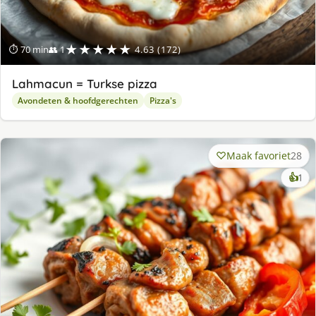
★★★★★
⏱ 70 min
👥 1
4.63 (172)
Lahmacun = Turkse pizza
Avondeten & hoofdgerechten
Pizza's
Maak favoriet
28
ke
👍
1
lek
ge