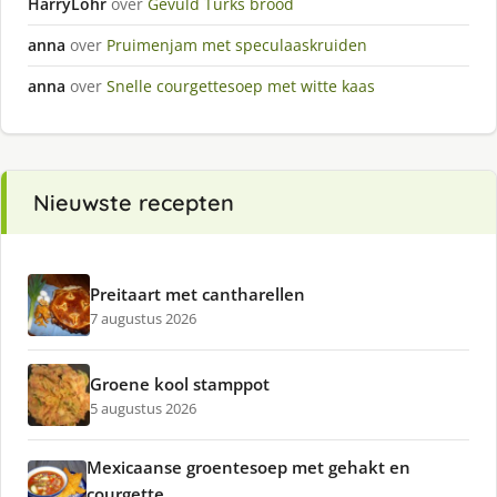
HarryLohr
over
Gevuld Turks brood
anna
over
Pruimenjam met speculaaskruiden
anna
over
Snelle courgettesoep met witte kaas
Nieuwste recepten
Preitaart met cantharellen
7 augustus 2026
Groene kool stamppot
5 augustus 2026
Mexicaanse groentesoep met gehakt en
courgette