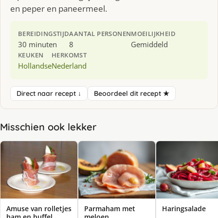
en peper en paneermeel.
BEREIDINGSTIJD
AANTAL PERSONEN
MOEILIJKHEID
30 minuten
8
Gemiddeld
KEUKEN
HERKOMST
Hollandse
Nederland
Direct naar recept ↓
Beoordeel dit recept ★
Misschien ook lekker
Amuse van rolletjes
Parmaham met
Haringsalade
ham en buffel
meloen