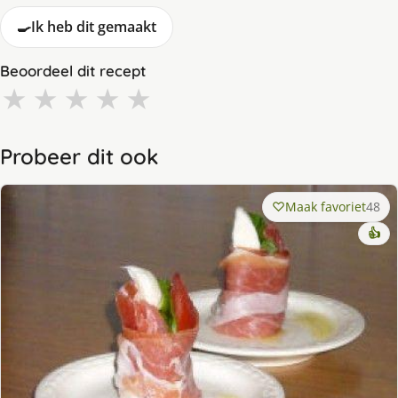
🍳
Ik heb dit gemaakt
Beoordeel dit recept
★
★
★
★
★
Probeer dit ook
Maak favoriet
48
👍