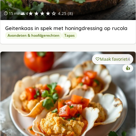
★★★★☆
⏱ 15 min
👥 4
4.25 (8)
Geitenkaas in spek met honingdressing op rucola
Avondeten & hoofdgerechten
Tapas
Maak favoriet
4
👍