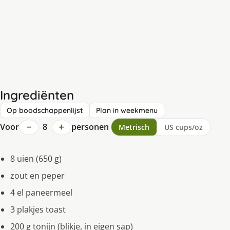
Ingrediënten
Op boodschappenlijst
Plan in weekmenu
−
+
Voor
8
personen
Metrisch
US cups/oz
8 uien (650 g)
zout en peper
4 el paneermeel
3 plakjes toast
200 g tonijn (blikje, in eigen sap)