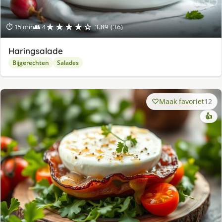
★★★★☆
⏱ 15 min
👥 4
3.89 (36)
Haringsalade
Bijgerechten
Salades
Maak favoriet
12
👍