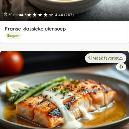
★★★★☆
⏱ 60 min
👥 6
4.44 (207)
Franse klassieke uiensoep
Soepen
Maak favoriet
25
👍