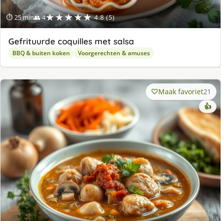
★★★★★
⏱ 25 min
👥 4
4.8 (5)
Gefrituurde coquilles met salsa
BBQ & buiten koken
Voorgerechten & amuses
Maak favoriet
21
👍