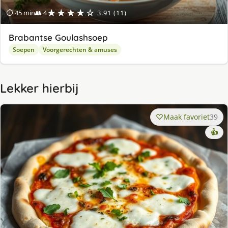
★★★★☆
⏱ 45 min
👥 4
3.91 (11)
Brabantse Goulashsoep
Soepen
Voorgerechten & amuses
Lekker hierbij
Maak favoriet
39
👍