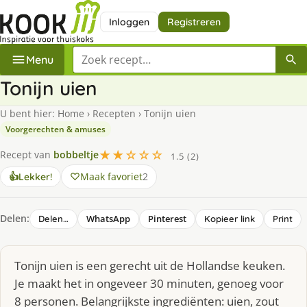
Inloggen
Registreren
Zoek een recept
Menu
Tonijn uien
U bent hier:
Home
›
Recepten
›
Tonijn uien
Voorgerechten & amuses
★★☆☆☆
Recept van
bobbeltje
1.5 (2)
Maak favoriet
2
👍
Lekker!
Delen:
WhatsApp
Pinterest
Delen…
Kopieer link
Print
Tonijn uien is een gerecht uit de Hollandse keuken.
Je maakt het in ongeveer 30 minuten, genoeg voor
8 personen. Belangrijkste ingrediënten: uien, zout