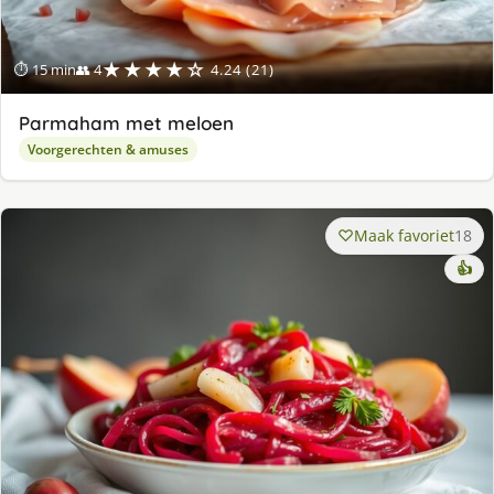
★★★★☆
⏱ 15 min
👥 4
4.24 (21)
Parmaham met meloen
Voorgerechten & amuses
Maak favoriet
18
👍