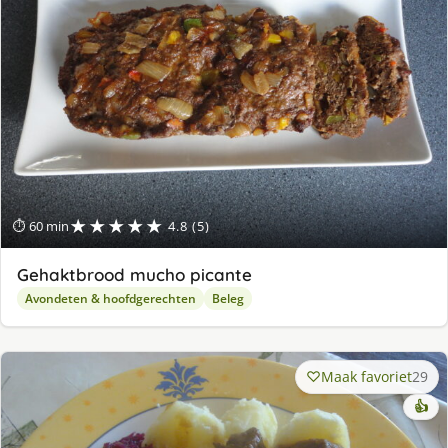
★★★★★
⏱ 60 min
4.8 (5)
Gehaktbrood mucho picante
Avondeten & hoofdgerechten
Beleg
Maak favoriet
29
👍