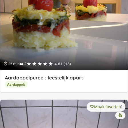
★★★★★
⏱ 25 min
👥 2
4.61 (18)
Aardappelpuree : feestelijk apart
Aardappels
Maak favoriet
6
👍