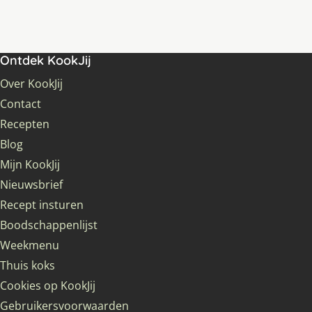
Ontdek KookJij
Over KookJij
Contact
Recepten
Blog
Mijn KookJij
Nieuwsbrief
Recept insturen
Boodschappenlijst
Weekmenu
Thuis koks
Cookies op KookJij
Gebruikersvoorwaarden