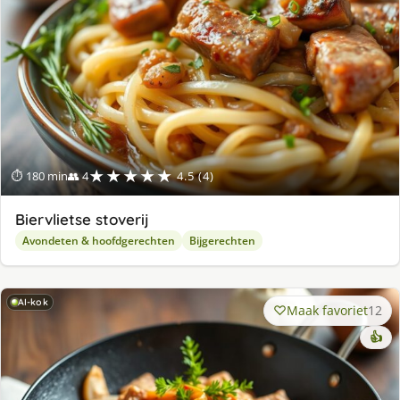
★★★★★
⏱ 180 min
👥 4
4.5 (4)
Biervlietse stoverij
Avondeten & hoofdgerechten
Bijgerechten
AI-kok
Maak favoriet
12
👍