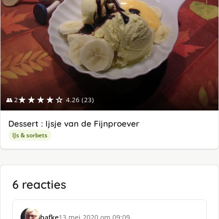
★★★★☆
👥 2
4.26 (23)
Dessert : Ijsje van de Fijnproever
IJs & sorbets
6 reacties
bafke
13 mei 2020 om 09:09