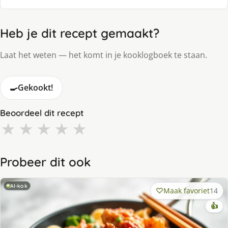
Heb je dit recept gemaakt?
Laat het weten — het komt in je kooklogboek te staan.
🍳
Gekookt!
Beoordeel dit recept
★
★
★
★
★
Probeer dit ook
AI-kok
Maak favoriet
14
👍