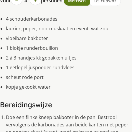
−
+
Voor
4
personen
Metrisch
US cups/oz
4 schouderkarbonades
laurier, peper, nootmuskaat en event. wat zout
vloeibare bakboter
1 blokje runderbouillon
2 à 3 handjes kk gebakken uitjes
1 eetlepel juspoeder rundvlees
scheut rode port
kopje gekookt water
Bereidingswijze
Doe een flinke kneep bakboter in de pan. Bestrooi
vervolgens de karbonades aan beide kanten met peper
en nootmuskaat (event. zout) en braad ze snel aan