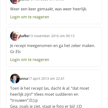
s
c
Weer een keer gemaakt, was weer heerlijk.
h
Login om te reageren
r
e
e
f
bafke
13 november 2016 om 09:13
:
s
c
Je recept meegenomen en ga het zeker maken.
h
Gr.Els
r
e
Login om te reageren
e
f
:
anna
17 april 2013 om 22:41
s
c
Toen ik het recept las, dacht ik al: “dat moet
h
heerlijk zijn!” Vlees moet sudderen en
r
“trouwen”:D;):p
e
Gea, zoals je ziet, staat je foto er bij! ;):D
e