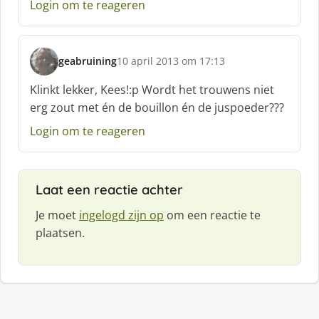
Login om te reageren
geabruining
10 april 2013 om 17:13
s
c
Klinkt lekker, Kees!:p Wordt het trouwens niet
h
erg zout met én de bouillon én de juspoeder???
r
e
Login om te reageren
e
f
:
Laat een reactie achter
Je moet
ingelogd zijn op
om een reactie te
plaatsen.