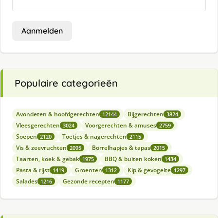
Aanmelden
Populaire categorieën
Avondeten & hoofdgerechten
Bijgerechten
12144
3824
Vleesgerechten
Voorgerechten & amuses
3024
2759
Soepen
Toetjes & nagerechten
2120
2115
Vis & zeevruchten
Borrelhapjes & tapas
2095
2015
Taarten, koek & gebak
BBQ & buiten koken
1975
1434
Pasta & rijst
Groenten
Kip & gevogelte
1419
1312
1297
Salades
Gezonde recepten
1216
1177