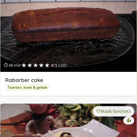
★★★★★
⏱ 60 min
4.5 (20)
Rabarber cake
Taarten, koek & gebak
Maak favoriet
3
👍