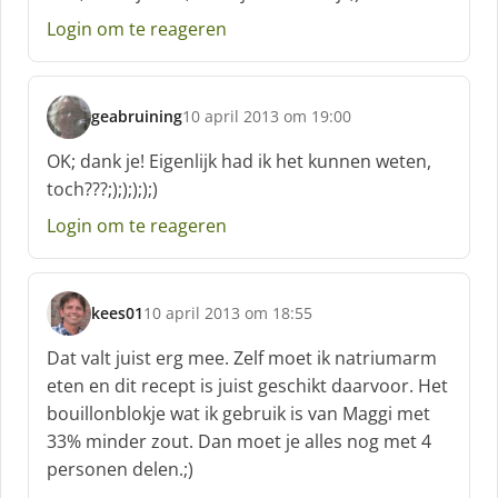
f
Login om te reageren
:
geabruining
10 april 2013 om 19:00
s
c
OK; dank je! Eigenlijk had ik het kunnen weten,
h
toch???;););););)
r
e
Login om te reageren
e
f
:
kees01
10 april 2013 om 18:55
s
c
Dat valt juist erg mee. Zelf moet ik natriumarm
h
eten en dit recept is juist geschikt daarvoor. Het
r
bouillonblokje wat ik gebruik is van Maggi met
e
33% minder zout. Dan moet je alles nog met 4
e
f
personen delen.;)
: