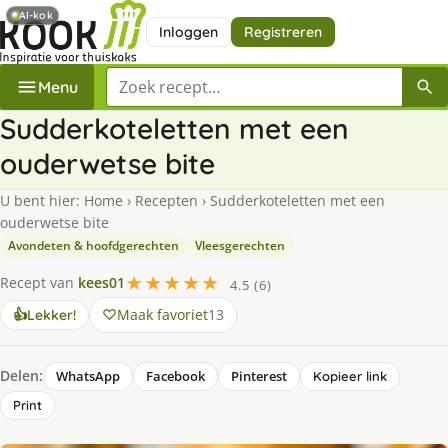
AI-kok
Inloggen
Registreren
Zoek een recept
Menu
Sudderkoteletten met een
ouderwetse bite
U bent hier:
Home
›
Recepten
›
Sudderkoteletten met een
ouderwetse bite
Avondeten & hoofdgerechten
Vleesgerechten
★★★★★
Recept van
kees01
4.5 (6)
Maak favoriet
13
👍
Lekker!
Delen:
WhatsApp
Facebook
Pinterest
Kopieer link
Print