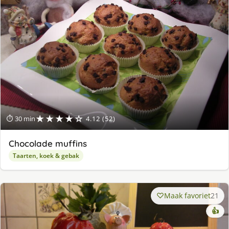
★★★★☆
⏱ 30 min
4.12 (52)
Chocolade muffins
Taarten, koek & gebak
Maak favoriet
21
👍