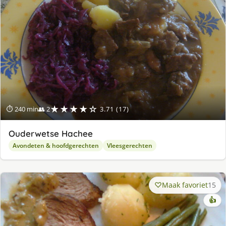
★★★★☆
⏱ 240 min
👥 2
3.71 (17)
Ouderwetse Hachee
Avondeten & hoofdgerechten
Vleesgerechten
Maak favoriet
15
👍