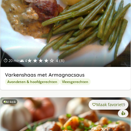
★★★★☆
⏱ 20 min
👥 4
4 (8)
Varkenshaas met Armagnacsaus
Avondeten & hoofdgerechten
Vleesgerechten
AI-kok
Maak favoriet
9
👍