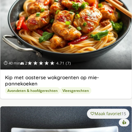
★★★★★
⏱ 40 min
👥 2
4.71 (7)
Kip met oosterse wokgroenten op mie-
pannekoeken
Avondeten & hoofdgerechten
Vleesgerechten
Maak favoriet
15
👍