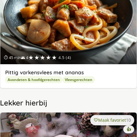
★★★★★
⏱ 45 min
👥 4
4.5 (4)
Pittig varkensvlees met ananas
Avondeten & hoofdgerechten
Vleesgerechten
Lekker hierbij
Maak favoriet
10
👍