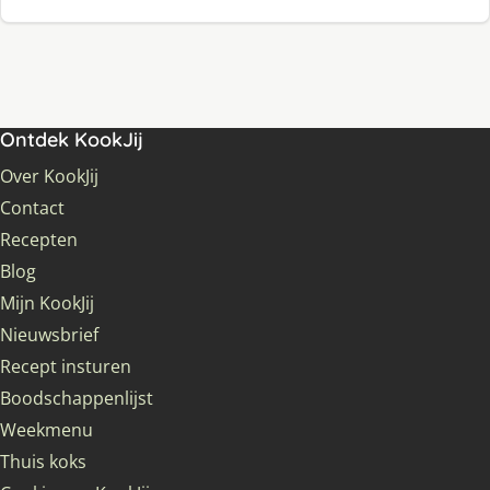
Ontdek KookJij
Over KookJij
Contact
Recepten
Blog
Mijn KookJij
Nieuwsbrief
Recept insturen
Boodschappenlijst
Weekmenu
Thuis koks