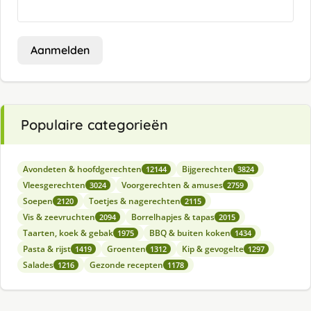
Aanmelden
Populaire categorieën
Avondeten & hoofdgerechten
Bijgerechten
12144
3824
Vleesgerechten
Voorgerechten & amuses
3024
2759
Soepen
Toetjes & nagerechten
2120
2115
Vis & zeevruchten
Borrelhapjes & tapas
2094
2015
Taarten, koek & gebak
BBQ & buiten koken
1975
1434
Pasta & rijst
Groenten
Kip & gevogelte
1419
1312
1297
Salades
Gezonde recepten
1216
1178