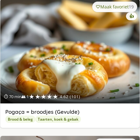
Maak favoriet
19
👍
★★★★★
⏱ 70 min
👥 1
4.62 (101)
Pogaça = broodjes (Gevulde)
Brood & beleg
Taarten, koek & gebak