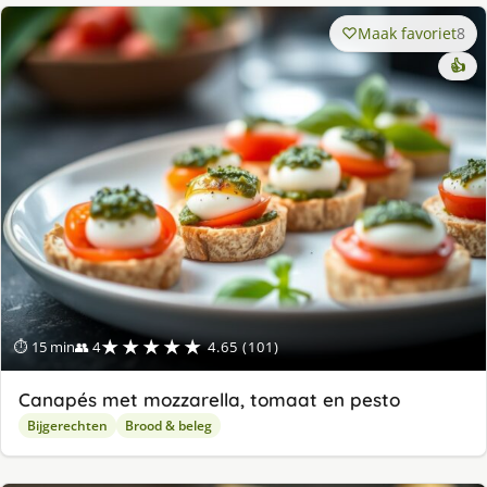
Maak favoriet
8
👍
★★★★★
⏱ 15 min
👥 4
4.65 (101)
Canapés met mozzarella, tomaat en pesto
Bijgerechten
Brood & beleg