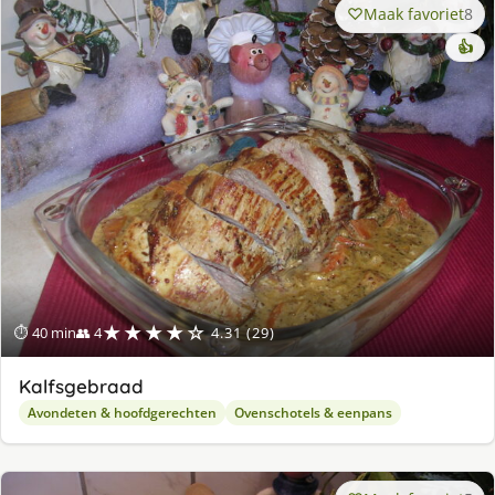
Maak favoriet
8
👍
★★★★☆
⏱ 40 min
👥 4
4.31 (29)
Kalfsgebraad
Avondeten & hoofdgerechten
Ovenschotels & eenpans