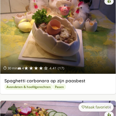
👍
★★★★☆
⏱ 30 min
👥 4
4.41 (17)
Spaghetti carbonara op zijn paasbest
Avondeten & hoofdgerechten
Pasen
Maak favoriet
4
👍