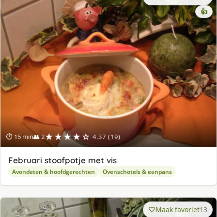
👍
★★★★☆
⏱ 15 min
👥 2
4.37 (19)
Februari stoofpotje met vis
Avondeten & hoofdgerechten
Ovenschotels & eenpans
Maak favoriet
13