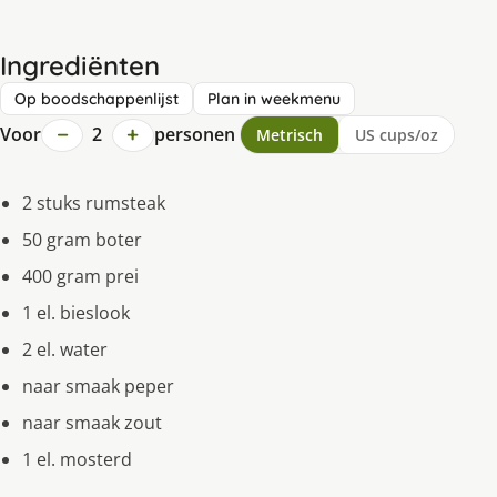
Ingrediënten
Op boodschappenlijst
Plan in weekmenu
−
+
Voor
2
personen
Metrisch
US cups/oz
2 stuks rumsteak
50 gram boter
400 gram prei
1 el. bieslook
2 el. water
naar smaak peper
naar smaak zout
1 el. mosterd