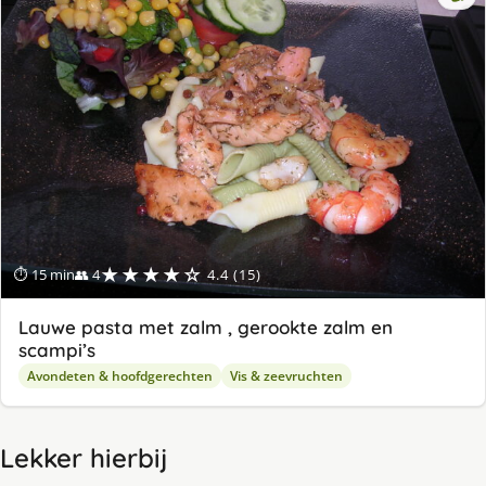
★★★★☆
⏱ 15 min
👥 4
4.4 (15)
Lauwe pasta met zalm , gerookte zalm en
scampi’s
Avondeten & hoofdgerechten
Vis & zeevruchten
Lekker hierbij