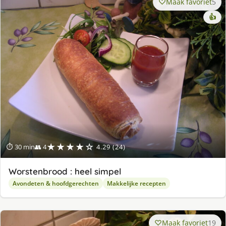
Maak favoriet
5
👍
★★★★☆
⏱ 30 min
👥 4
4.29 (24)
Worstenbrood : heel simpel
Avondeten & hoofdgerechten
Makkelijke recepten
Maak favoriet
19