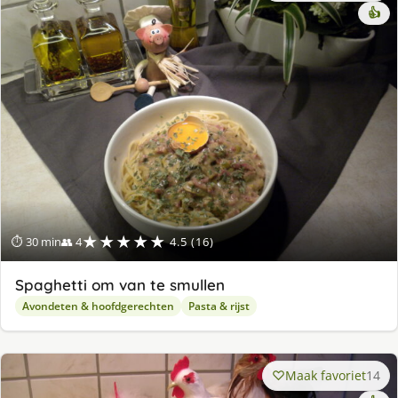
👍
★★★★★
⏱ 30 min
👥 4
4.5 (16)
Spaghetti om van te smullen
Avondeten & hoofdgerechten
Pasta & rijst
Maak favoriet
14