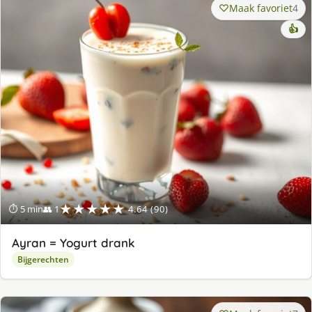
Maak favoriet
4
👍
★★★★★
⏱ 5 min
👥 1
4.64 (90)
Ayran = Yogurt drank
Bijgerechten