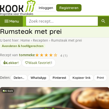
Inloggen
Registreren
Zoek een recept
Menu
Rumsteak met prei
U bent hier:
Home
›
Recepten
›
Rumsteak met prei
Avondeten & hoofdgerechten
★★★★☆
Recept van
tommeke
4 (1)
Maak favoriet
1
👍
Lekker!
Delen:
WhatsApp
Pinterest
Delen…
Kopieer link
Print
AI-kok