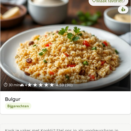
Maak favoriet
7
👍
★★★★★
⏱ 30 min
👥 4
4.59 (90)
Bulgur
Bijgerechten
Kook je vaker met KookJij? Stel ons in als voorkeursbron in