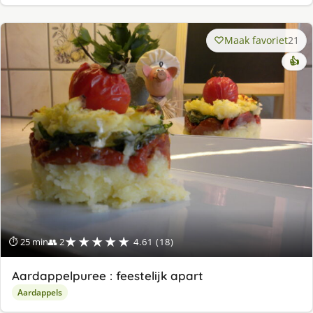
Maak favoriet
21
👍
★★★★★
⏱ 25 min
👥 2
4.61 (18)
Aardappelpuree : feestelijk apart
Aardappels