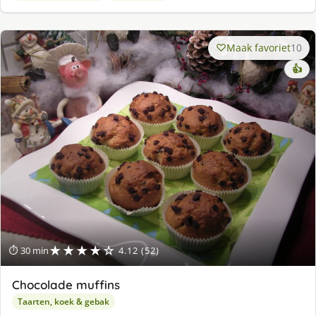
Maak favoriet
10
👍
★★★★☆
⏱ 30 min
4.12 (52)
Chocolade muffins
Taarten, koek & gebak