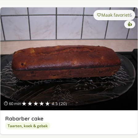
Maak favoriet
6
👍
★★★★★
⏱ 60 min
4.5 (20)
Rabarber cake
Taarten, koek & gebak