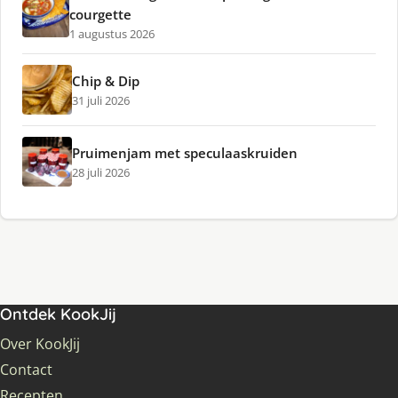
courgette
1 augustus 2026
Chip & Dip
31 juli 2026
Pruimenjam met speculaaskruiden
28 juli 2026
Ontdek KookJij
Over KookJij
Contact
Recepten