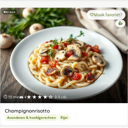
AI-kok
Maak favoriet
7
👍
★★★★☆
⏱ 55 min
👥 4
3.5 (4)
Champignonrisotto
Avondeten & hoofdgerechten
Rijst