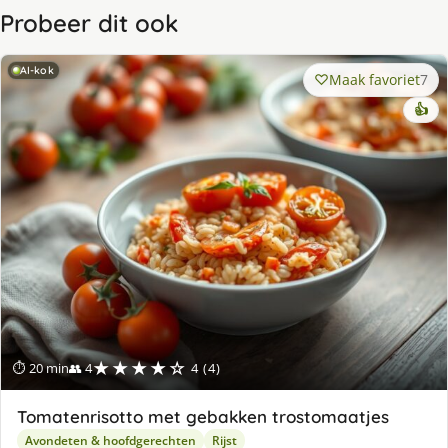
Probeer dit ook
AI-kok
Maak favoriet
7
👍
★★★★☆
⏱ 20 min
👥 4
4 (4)
Tomatenrisotto met gebakken trostomaatjes
Avondeten & hoofdgerechten
Rijst