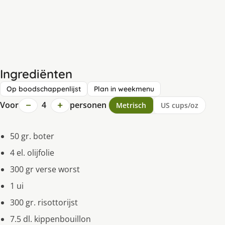
Ingrediënten
Op boodschappenlijst
Plan in weekmenu
−
+
Voor
4
personen
Metrisch
US cups/oz
50 gr. boter
4 el. olijfolie
300 gr verse worst
1 ui
300 gr. risottorijst
7.5 dl. kippenbouillon