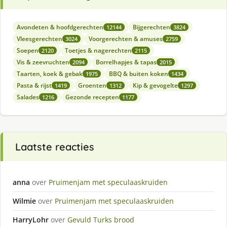
Avondeten & hoofdgerechten
Bijgerechten
12144
3824
Vleesgerechten
Voorgerechten & amuses
3024
2759
Soepen
Toetjes & nagerechten
2120
2115
Vis & zeevruchten
Borrelhapjes & tapas
2094
2015
Taarten, koek & gebak
BBQ & buiten koken
1975
1434
Pasta & rijst
Groenten
Kip & gevogelte
1419
1312
1297
Salades
Gezonde recepten
1216
1177
Laatste reacties
anna
over
Pruimenjam met speculaaskruiden
Wilmie
over
Pruimenjam met speculaaskruiden
HarryLohr
over
Gevuld Turks brood