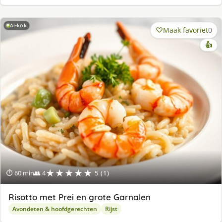
AI-kok
Maak favoriet
0
👍
★★★★★
⏱ 60 min
👥 4
5 (1)
Risotto met Prei en grote Garnalen
Avondeten & hoofdgerechten
Rijst