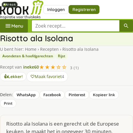
AI-kok
AI-kok
AI-kok
AI-kok
AI-kok
AI-kok
AI-kok
Inloggen
Registreren
Zoek een recept
Menu
Risotto ala Isolana
U bent hier:
Home
›
Recepten
›
Risotto ala Isolana
Avondeten & hoofdgerechten
Rijst
★★★☆☆
Recept van
ineke60
3 (1)
Maak favoriet
4
👍
Lekker!
Delen:
WhatsApp
Facebook
Pinterest
Kopieer link
Print
Risotto ala Isolana is een gerecht uit de Europese
keuken. Je maakt het in ongeveer 30 minuten,