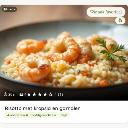
AI-kok
Maak favoriet
2
👍
★★★★☆
⏱ 30 min
👥 4
4 (1)
Ri­sot­to met krop­sla en gar­na­len
Avondeten & hoofdgerechten
Rijst