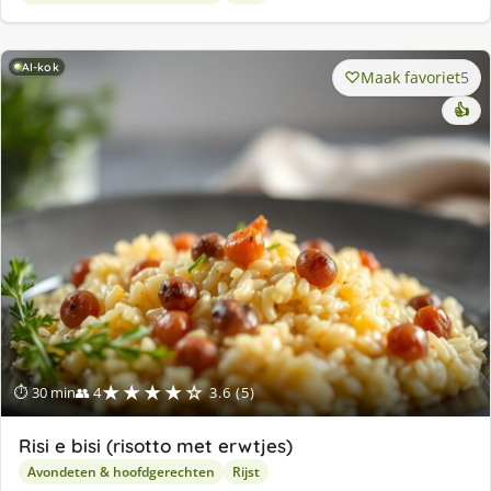
AI-kok
Maak favoriet
5
👍
★★★★☆
⏱ 30 min
👥 4
3.6 (5)
Risi e bisi (risotto met erwtjes)
Avondeten & hoofdgerechten
Rijst