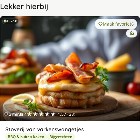
Lekker hierbij
AI-kok
Maak favoriet
6
👍
★★★★★
⏱ 2 min
👥 4
4.57 (28)
Stoverij van varkenswangetjes
BBQ & buiten koken
Bijgerechten