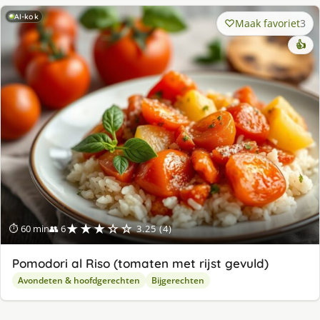
AI-kok
Maak favoriet
3
👍
★★★☆☆
⏱ 60 min
👥 6
3.25 (4)
Pomodori al Riso (tomaten met rijst gevuld)
Avondeten & hoofdgerechten
Bijgerechten