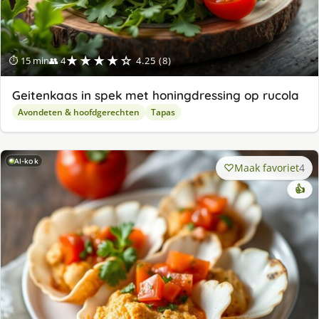
★★★★☆
⏱ 15 min
👥 4
4.25 (8)
Geitenkaas in spek met honingdressing op rucola
Avondeten & hoofdgerechten
Tapas
AI-kok
Maak favoriet
4
👍