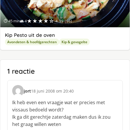
★★★★☆
⏱ 45 min
👥 4
4.39 (96)
Kip Pesto uit de oven
Avondeten & hoofdgerechten
Kip & gevogelte
1 reactie
jort
18 juni 2008 om 20:40
s
c
Ik heb even een vraagje wat er precies met
h
vissaus bedoeld wordt?
r
Ik ga dit gerechtje zaterdag maken dus ik zou
e
het graag willen weten
e