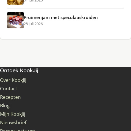
31 juli 2026
Pruimenjam met speculaaskruiden
28 juli 2026
Ontdek KookJij
Over KookJij
Contact
Recepten
Blog
Mijn KookJij
Nieuwsbrief