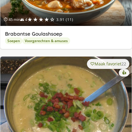
★★★★☆
⏱ 45 min
👥 4
3.91 (11)
Brabantse Goulashsoep
Soepen
Voorgerechten & amuses
Maak favoriet
22
👍