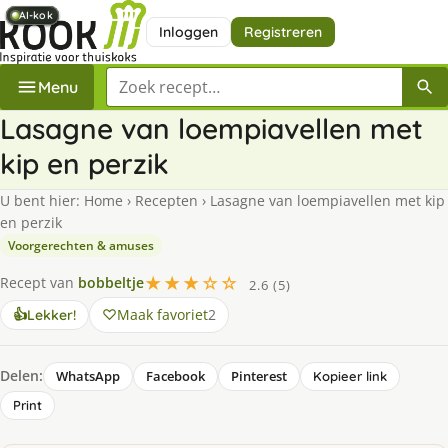
AI-kok
AI-kok
AI-kok
AI-kok
AI-kok
AI-kok
Inloggen
Registreren
Zoek een recept
Menu
Lasagne van loempiavellen met
kip en perzik
U bent hier:
Home
›
Recepten
›
Lasagne van loempiavellen met kip
en perzik
Voorgerechten & amuses
★★★☆☆
Recept van
bobbeltje
2.6 (5)
Maak favoriet
2
👍
Lekker!
Delen:
WhatsApp
Facebook
Pinterest
Kopieer link
Print