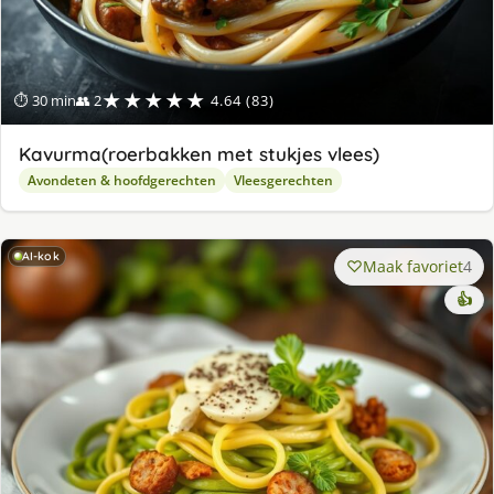
★★★★★
⏱ 30 min
👥 2
4.64 (83)
Kavurma(roerbakken met stukjes vlees)
Avondeten & hoofdgerechten
Vleesgerechten
AI-kok
Maak favoriet
4
👍