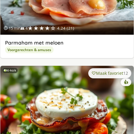
★★★★☆
⏱ 15 min
👥 4
4.24 (21)
Parmaham met meloen
Voorgerechten & amuses
AI-kok
Maak favoriet
12
👍