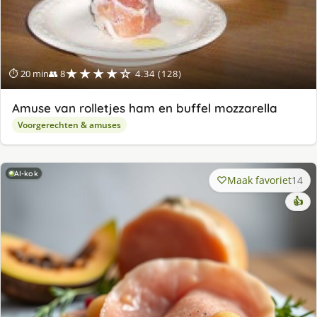
★★★★☆
⏱ 20 min
👥 8
4.34 (128)
Amuse van rolletjes ham en buffel mozzarella
Voorgerechten & amuses
AI-kok
Maak favoriet
14
👍