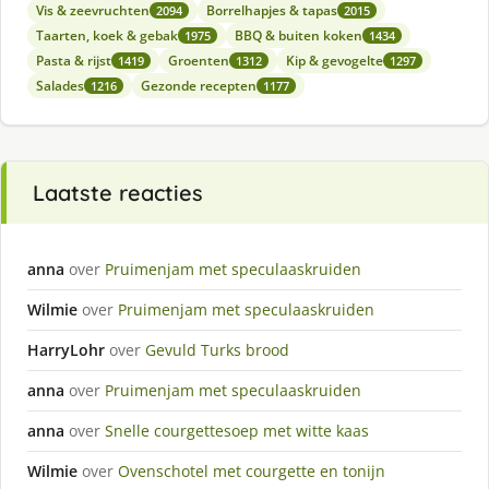
Vis & zeevruchten
Borrelhapjes & tapas
2094
2015
Taarten, koek & gebak
BBQ & buiten koken
1975
1434
Pasta & rijst
Groenten
Kip & gevogelte
1419
1312
1297
Salades
Gezonde recepten
1216
1177
Laatste reacties
anna
over
Pruimenjam met speculaaskruiden
Wilmie
over
Pruimenjam met speculaaskruiden
HarryLohr
over
Gevuld Turks brood
anna
over
Pruimenjam met speculaaskruiden
anna
over
Snelle courgettesoep met witte kaas
Wilmie
over
Ovenschotel met courgette en tonijn