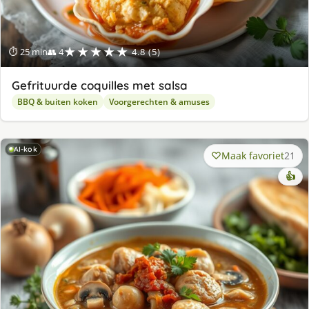
★★★★★
⏱ 25 min
👥 4
4.8 (5)
Gefrituurde coquilles met salsa
BBQ & buiten koken
Voorgerechten & amuses
AI-kok
Maak favoriet
21
👍