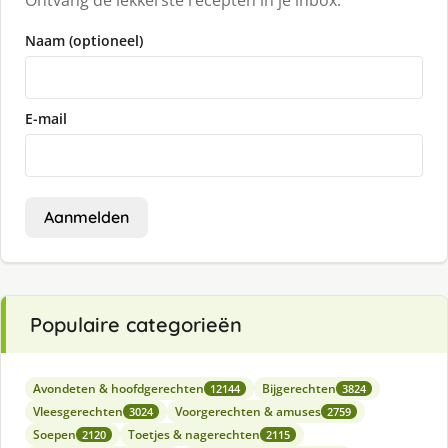
Ontvang de lekkerste recepten in je inbox.
Naam (optioneel)
E-mail
Aanmelden
Populaire categorieën
Avondeten & hoofdgerechten
Bijgerechten
12144
3824
Vleesgerechten
Voorgerechten & amuses
3024
2759
Soepen
Toetjes & nagerechten
2120
2115