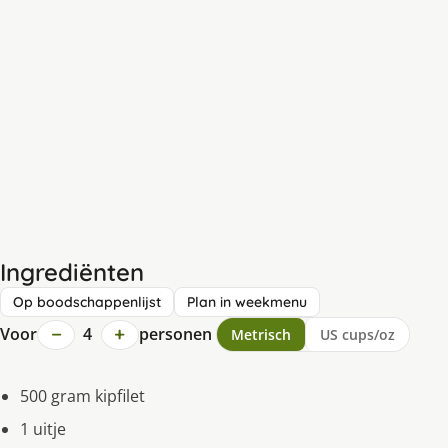
Ingrediënten
Op boodschappenlijst
Plan in weekmenu
−
+
Voor
4
personen
Metrisch
US cups/oz
500 gram kipfilet
1 uitje