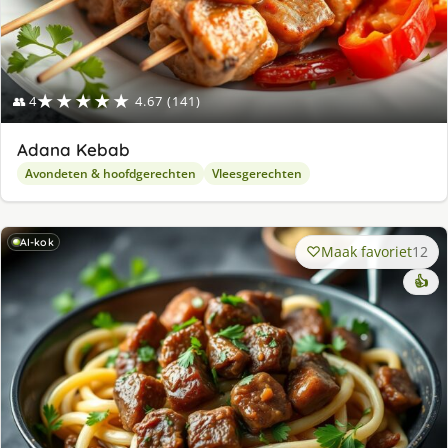
★★★★★
👥 4
4.67 (141)
Adana Kebab
Avondeten & hoofdgerechten
Vleesgerechten
AI-kok
Maak favoriet
12
👍