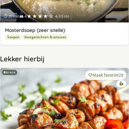
★★★★☆
⏱ 20 min
👥 4
4.33 (6)
Mosterdsoep (zeer snelle)
Soepen
Voorgerechten & amuses
Lekker hierbij
AI-kok
Maak favoriet
28
👍