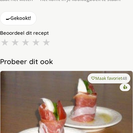
🍳
Gekookt!
Beoordeel dit recept
★
★
★
★
★
Probeer dit ook
Maak favoriet
48
👍