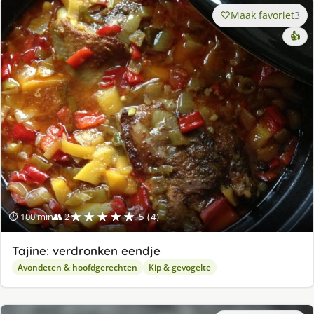
Maak favoriet
3
👍
★★★★★
⏱ 100 min
👥 2
5 (4)
Tajine: verdronken eendje
Avondeten & hoofdgerechten
Kip & gevogelte