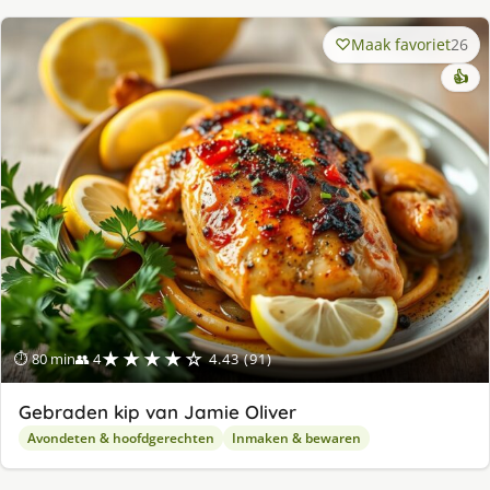
Maak favoriet
26
👍
★★★★☆
⏱ 80 min
👥 4
4.43 (91)
Gebraden kip van Jamie Oliver
Avondeten & hoofdgerechten
Inmaken & bewaren