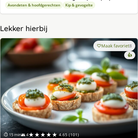
Avondeten & hoofdgerechten
Kip & gevogelte
Lekker hierbij
Maak favoriet
8
👍
★★★★★
⏱ 15 min
👥 4
4.65 (101)