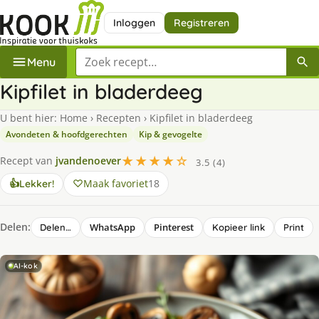
Inloggen
Registreren
Zoek een recept
Menu
Kipfilet in bladerdeeg
U bent hier:
Home
›
Recepten
›
Kipfilet in bladerdeeg
Avondeten & hoofdgerechten
Kip & gevogelte
★★★★☆
Recept van
jvandenoever
3.5 (4)
Maak favoriet
18
👍
Lekker!
Delen:
WhatsApp
Pinterest
Delen…
Kopieer link
Print
AI-kok