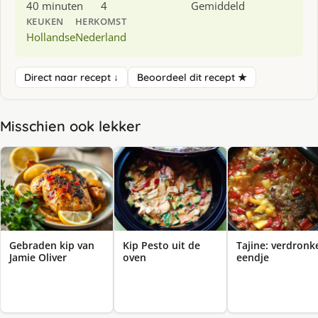
40 minuten
4
Gemiddeld
KEUKEN
HERKOMST
Hollandse
Nederland
Direct naar recept ↓
Beoordeel dit recept ★
Misschien ook lekker
Gebraden kip van
Kip Pesto uit de
Tajine: verdronk
Jamie Oliver
oven
eendje