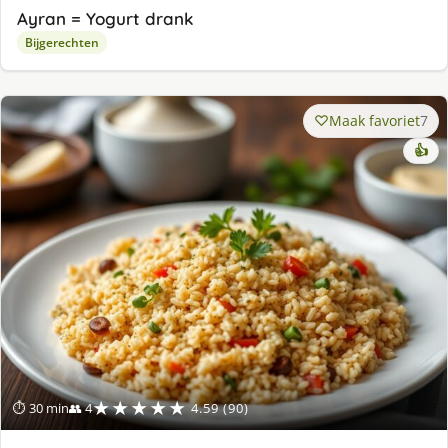
Ayran = Yogurt drank
Bijgerechten
Maak favoriet
7
👍
★★★★★
⏱ 30 min
👥 4
4.59 (90)