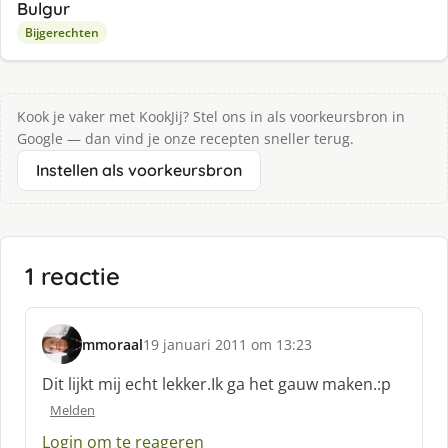
Bulgur
Bijgerechten
Kook je vaker met KookJij? Stel ons in als voorkeursbron in
Google — dan vind je onze recepten sneller terug.
Instellen als voorkeursbron
1 reactie
mmoraal
19 januari 2011 om 13:23
s
c
Dit lijkt mij echt lekker.Ik ga het gauw maken.:p
h
Melden
r
e
Login om te reageren