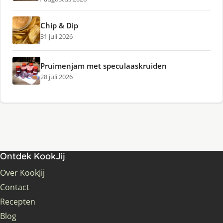
Chip & Dip
31 juli 2026
Pruimenjam met speculaaskruiden
28 juli 2026
Ontdek KookJij
Over KookJij
Contact
Recepten
Blog