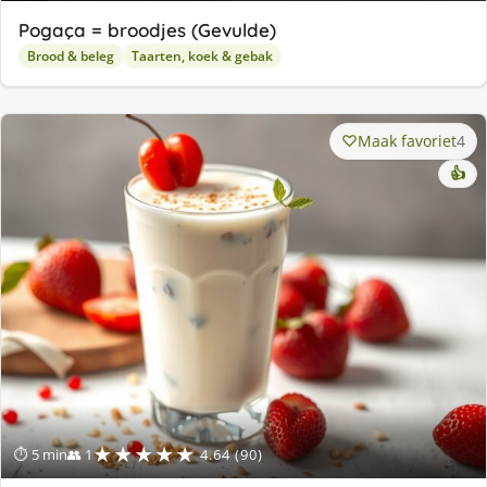
Pogaça = broodjes (Gevulde)
Brood & beleg
Taarten, koek & gebak
Maak favoriet
4
👍
★★★★★
⏱ 5 min
👥 1
4.64 (90)