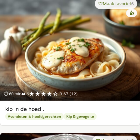
Maak favoriet
6
👍
★★★★☆
⏱ 60 min
👥 6
3.67 (12)
kip in de hoed .
Avondeten & hoofdgerechten
Kip & gevogelte