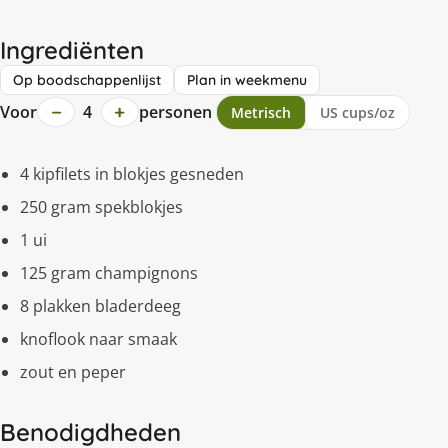
Ingrediënten
Op boodschappenlijst
Plan in weekmenu
−
+
Voor
4
personen
Metrisch
US cups/oz
4 kipfilets in blokjes gesneden
250 gram spekblokjes
1 ui
125 gram champignons
8 plakken bladerdeeg
knoflook naar smaak
zout en peper
Benodigdheden