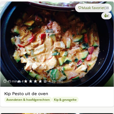
Maak favoriet
38
ke
👍
1
lek
ge
★★★★☆
⏱ 45 min
👥 4
4.39 (96)
Kip Pesto uit de oven
Avondeten & hoofdgerechten
Kip & gevogelte