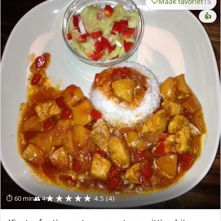
Maak favoriet
15
👍
★★★★★
⏱ 60 min
👥 4
4.5 (4)