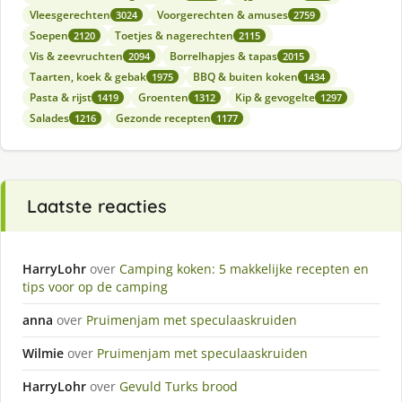
Vleesgerechten
Voorgerechten & amuses
3024
2759
Soepen
Toetjes & nagerechten
2120
2115
Vis & zeevruchten
Borrelhapjes & tapas
2094
2015
Taarten, koek & gebak
BBQ & buiten koken
1975
1434
Pasta & rijst
Groenten
Kip & gevogelte
1419
1312
1297
Salades
Gezonde recepten
1216
1177
Laatste reacties
HarryLohr
over
Camping koken: 5 makkelijke recepten en
tips voor op de camping
anna
over
Pruimenjam met speculaaskruiden
Wilmie
over
Pruimenjam met speculaaskruiden
HarryLohr
over
Gevuld Turks brood