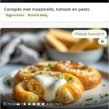
Canapés met mozzarella, tomaat en pesto
Bijgerechten
Brood & beleg
Maak favoriet
19
👍
★★★★★
⏱ 70 min
👥 1
4.62 (101)