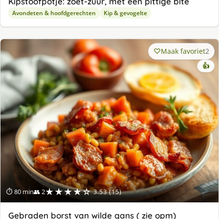
Kipstoofpotje: zoet-zuur, met een pittige bite
Avondeten & hoofdgerechten
Kip & gevogelte
Maak favoriet
2
👍
★★★★☆
⏱ 80 min
👥 2
3.53 (15)
Gebraden borst van wilde gans ( zie opm)