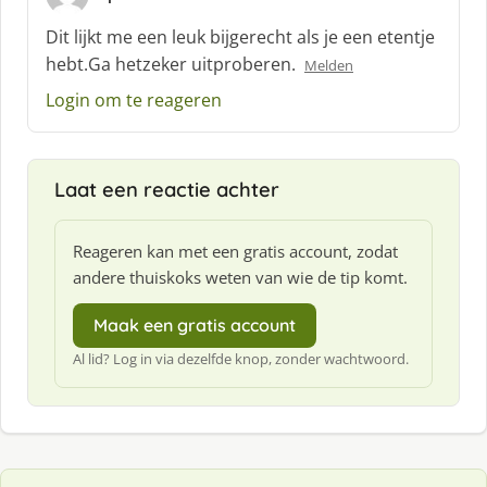
s
c
Dit lijkt me een leuk bijgerecht als je een etentje
h
hebt.Ga hetzeker uitproberen.
Melden
r
e
Login om te reageren
e
f
:
Laat een reactie achter
Reageren kan met een gratis account, zodat
andere thuiskoks weten van wie de tip komt.
Maak een gratis account
Al lid? Log in via dezelfde knop, zonder wachtwoord.