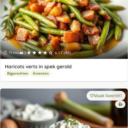
★★★★☆
⏱ 15 min
👥 2
4.17 (48)
Haricots verts in spek gerold
Bijgerechten
Groenten
Maak favoriet
1
👍