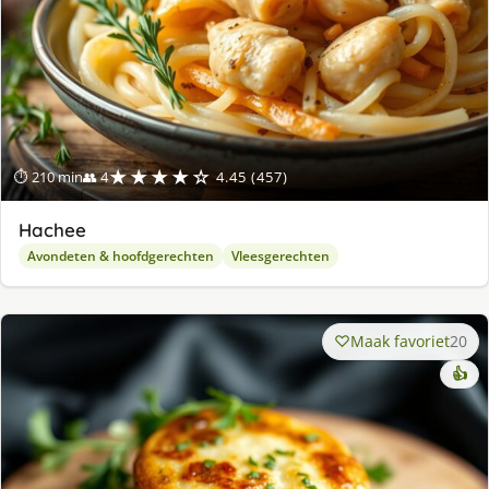
★★★★☆
⏱ 210 min
👥 4
4.45 (457)
Hachee
Avondeten & hoofdgerechten
Vleesgerechten
Maak favoriet
20
👍