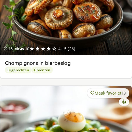
★★★★☆
⏱ 15 min
👥 10
4.15 (26)
Champignons in bierbeslag
Bijgerechten
Groenten
Maak favoriet
19
👍