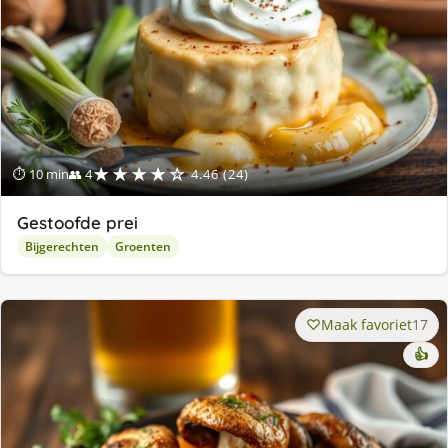
★★★★☆
⏱ 10 min
👥 4
4.46 (24)
Gestoofde prei
Bijgerechten
Groenten
Maak favoriet
17
👍