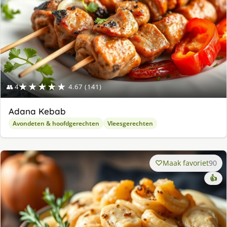
★★★★★
👥 4
4.67 (141)
Adana Kebab
Avondeten & hoofdgerechten
Vleesgerechten
Maak favoriet
90
👍