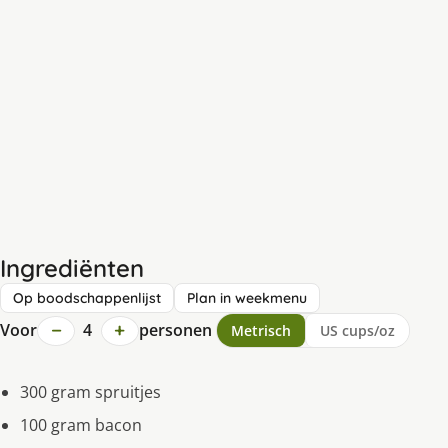
Ingrediënten
Op boodschappenlijst
Plan in weekmenu
−
+
Voor
4
personen
Metrisch
US cups/oz
300 gram spruitjes
100 gram bacon