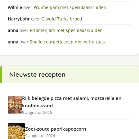
Wilmie
over
Pruimenjam met speculaaskruiden
HarryLohr
over
Gevuld Turks brood
anna
over
Pruimenjam met speculaaskruiden
anna
over
Snelle courgettesoep met witte kaas
Nieuwste recepten
Rijk belegde pizza met salami, mozzarella en
knoflookrand
9 augustus 2026
Zoet-zoute paprikapopcorn
9 augustus 2026