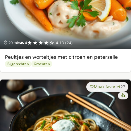
★★★★☆
⏱ 20 min
👥 4
4.13 (24)
Peultjes en worteltjes met citroen en peterselie
Bijgerechten
Groenten
Maak favoriet
27
👍