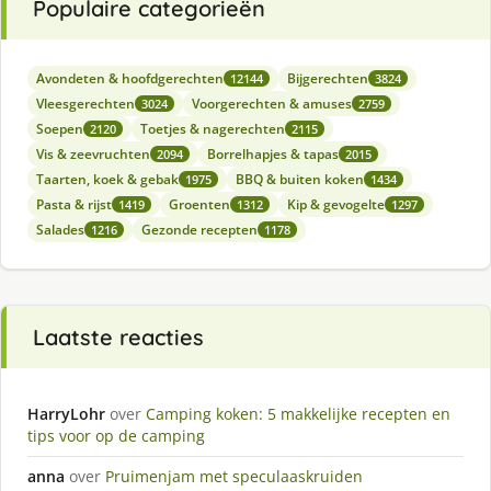
Populaire categorieën
Avondeten & hoofdgerechten
Bijgerechten
12144
3824
Vleesgerechten
Voorgerechten & amuses
3024
2759
Soepen
Toetjes & nagerechten
2120
2115
Vis & zeevruchten
Borrelhapjes & tapas
2094
2015
Taarten, koek & gebak
BBQ & buiten koken
1975
1434
Pasta & rijst
Groenten
Kip & gevogelte
1419
1312
1297
Salades
Gezonde recepten
1216
1178
Laatste reacties
HarryLohr
over
Camping koken: 5 makkelijke recepten en
tips voor op de camping
anna
over
Pruimenjam met speculaaskruiden