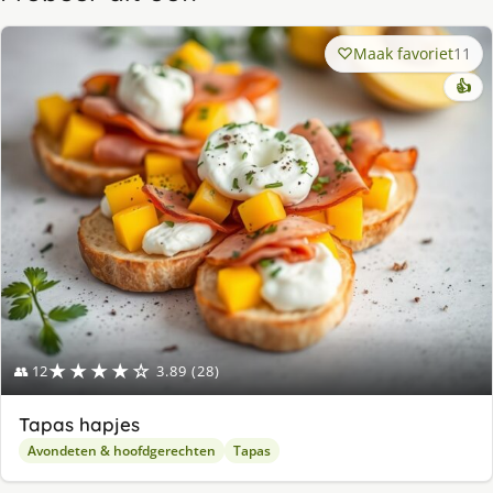
Maak favoriet
11
👍
★★★★☆
👥 12
3.89 (28)
Tapas hapjes
Avondeten & hoofdgerechten
Tapas