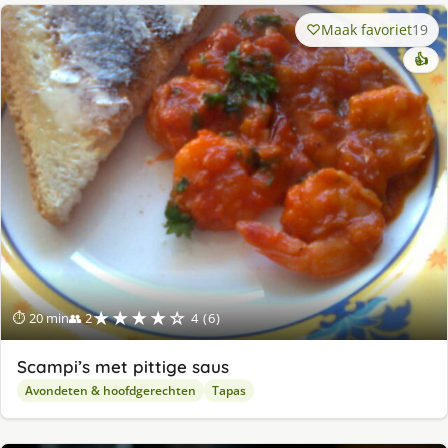
Maak favoriet
19
👍
★★★★☆
⏱ 20 min
👥 2
4 (6)
Scampi’s met pittige saus
Avondeten & hoofdgerechten
Tapas