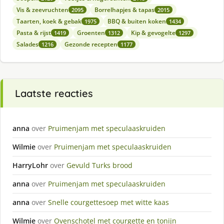
Vis & zeevruchten
Borrelhapjes & tapas
2095
2015
Taarten, koek & gebak
BBQ & buiten koken
1975
1434
Pasta & rijst
Groenten
Kip & gevogelte
1419
1312
1297
Salades
Gezonde recepten
1216
1177
Laatste reacties
anna
over
Pruimenjam met speculaaskruiden
Wilmie
over
Pruimenjam met speculaaskruiden
HarryLohr
over
Gevuld Turks brood
anna
over
Pruimenjam met speculaaskruiden
anna
over
Snelle courgettesoep met witte kaas
Wilmie
over
Ovenschotel met courgette en tonijn