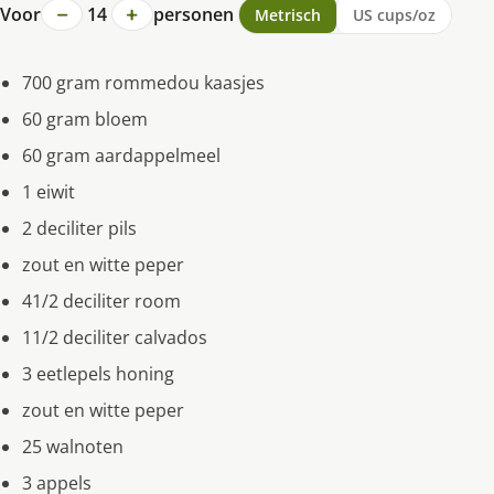
−
+
Voor
14
personen
Metrisch
US cups/oz
700 gram rommedou kaasjes
60 gram bloem
60 gram aardappelmeel
1 eiwit
2 deciliter pils
zout en witte peper
41/2 deciliter room
11/2 deciliter calvados
3 eetlepels honing
zout en witte peper
25 walnoten
3 appels