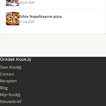
28 juli 2026
Echte Napolitaanse pizza
27 juli 2026
Ontdek KookJij
Over KookJij
Contact
Recepten
Blog
Mijn KookJij
Nieuwsbrief