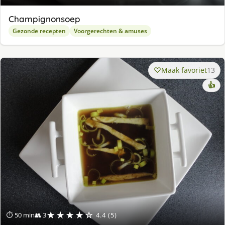
Champignonsoep
Gezonde recepten
Voorgerechten & amuses
Maak favoriet
13
👍
★★★★☆
⏱ 50 min
👥 3
4.4 (5)