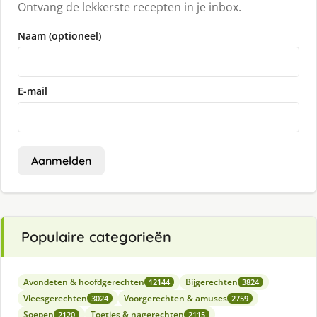
Ontvang de lekkerste recepten in je inbox.
Naam (optioneel)
E-mail
Aanmelden
Populaire categorieën
Avondeten & hoofdgerechten
Bijgerechten
12144
3824
Vleesgerechten
Voorgerechten & amuses
3024
2759
Soepen
Toetjes & nagerechten
2120
2115