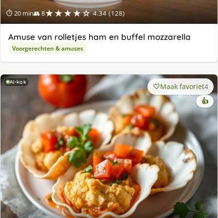
★★★★☆
⏱ 20 min
👥 8
4.34 (128)
Amuse van rolletjes ham en buffel mozzarella
Voorgerechten & amuses
AI-kok
Maak favoriet
4
👍