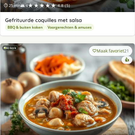
★★★★★
⏱ 25 min
👥 4
4.8 (5)
Gefrituurde coquilles met salsa
BBQ & buiten koken
Voorgerechten & amuses
AI-kok
Maak favoriet
21
👍