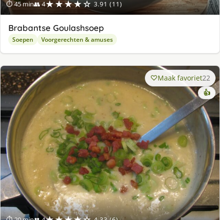
★★★★☆
⏱ 45 min
👥 4
3.91 (11)
Brabantse Goulashsoep
Soepen
Voorgerechten & amuses
Maak favoriet
22
👍
★★★★☆
⏱ 20 min
👥 4
4.33 (6)