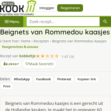
AI-kok
Inloggen
Registreren
Zoek een recept
Menu
Beignets van Rommedou kaasjes
U bent hier:
Home
›
Recepten
›
Beignets van Rommedou kaasjes
Voorgerechten & amuses
★★☆☆☆
Recept van
bobbeltje
1.67 (3)
Maak favoriet
0
👍
Lekker!
Delen:
WhatsApp
Facebook
Pinterest
Kopieer link
Print
Beignets van Rommedou kaasjes is een gerecht uit
de Hollandse keuken. Je maakt het in ongeveer 60