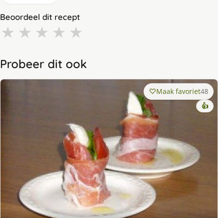
Beoordeel dit recept
★
★
★
★
★
Probeer dit ook
Maak favoriet
48
👍