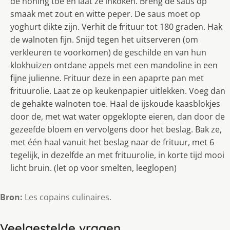
de honing toe en laat ze inkoken. Breng de saus op
smaak met zout en witte peper. De saus moet op
yoghurt dikte zijn. Verhit de frituur tot 180 graden. Hak
de walnoten fijn. Snijd tegen het uitserveren (om
verkleuren te voorkomen) de geschilde en van hun
klokhuizen ontdane appels met een mandoline in een
fijne julienne. Frituur deze in een apaprte pan met
frituurolie. Laat ze op keukenpapier uitlekken. Voeg dan
de gehakte walnoten toe. Haal de ijskoude kaasblokjes
door de, met wat water opgeklopte eieren, dan door de
gezeefde bloem en vervolgens door het beslag. Bak ze,
met één haal vanuit het beslag naar de frituur, met 6
tegelijk, in dezelfde an met frituurolie, in korte tijd mooi
licht bruin. (let op voor smelten, leeglopen)
Bron:
Les copains culinaires.
Veelgestelde vragen