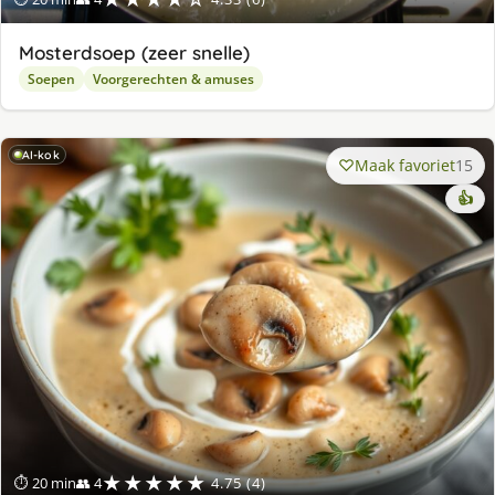
Mosterdsoep (zeer snelle)
Soepen
Voorgerechten & amuses
AI-kok
Maak favoriet
15
👍
★★★★★
⏱ 20 min
👥 4
4.75 (4)