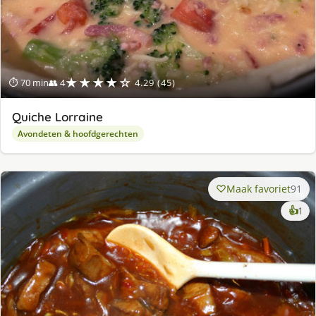
★★★★☆
⏱ 70 min
👥 4
4.29 (45)
Quiche Lorraine
Avondeten & hoofdgerechten
Maak favoriet
91
ke
👍
1
lek
ge