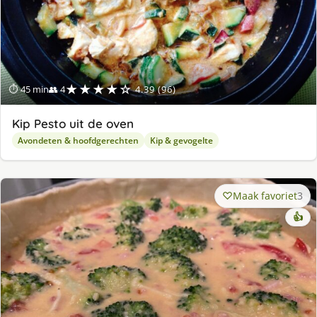
★★★★☆
⏱ 45 min
👥 4
4.39 (96)
Kip Pesto uit de oven
Avondeten & hoofdgerechten
Kip & gevogelte
Maak favoriet
3
👍