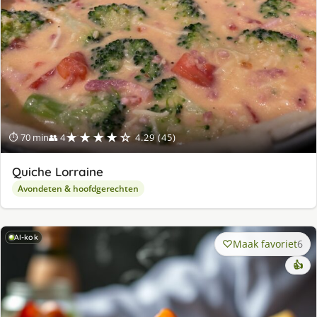
★★★★☆
⏱ 70 min
👥 4
4.29 (45)
Quiche Lorraine
Avondeten & hoofdgerechten
AI-kok
Maak favoriet
6
👍