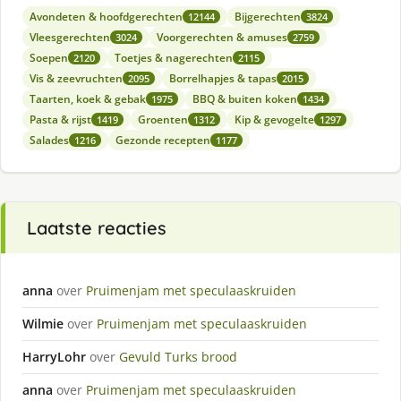
Avondeten & hoofdgerechten
Bijgerechten
12144
3824
Vleesgerechten
Voorgerechten & amuses
3024
2759
Soepen
Toetjes & nagerechten
2120
2115
Vis & zeevruchten
Borrelhapjes & tapas
2095
2015
Taarten, koek & gebak
BBQ & buiten koken
1975
1434
Pasta & rijst
Groenten
Kip & gevogelte
1419
1312
1297
Salades
Gezonde recepten
1216
1177
Laatste reacties
anna
over
Pruimenjam met speculaaskruiden
Wilmie
over
Pruimenjam met speculaaskruiden
HarryLohr
over
Gevuld Turks brood
anna
over
Pruimenjam met speculaaskruiden