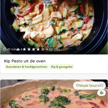
★★★★☆
⏱ 45 min
👥 4
4.39 (96)
Kip Pesto uit de oven
Avondeten & hoofdgerechten
Kip & gevogelte
Maak favoriet
3
👍