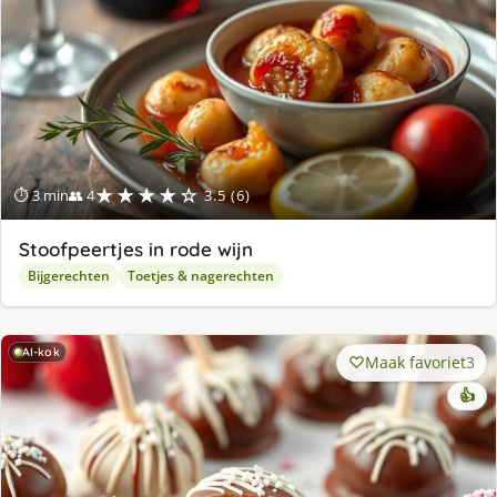
★★★★☆
⏱ 3 min
👥 4
3.5 (6)
Stoofpeertjes in rode wijn
Bijgerechten
Toetjes & nagerechten
AI-kok
Maak favoriet
3
👍