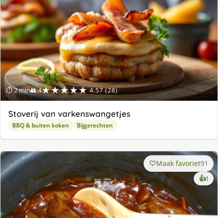
★★★★★
⏱ 2 min
👥 4
4.57 (28)
Stoverij van varkenswangetjes
BBQ & buiten koken
Bijgerechten
Maak favoriet
91
ke
👍
1
lek
ge