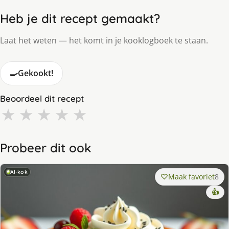
Heb je dit recept gemaakt?
Laat het weten — het komt in je kooklogboek te staan.
🍳
Gekookt!
Beoordeel dit recept
★
★
★
★
★
Probeer dit ook
AI-kok
Maak favoriet
8
👍