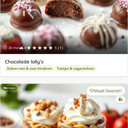
★★★★★
⏱ 30 min
👥 4
5 (1)
Chocolade lolly’s
Koken met & voor kinderen
Toetjes & nagerechten
AI-kok
Maak favoriet
1
👍