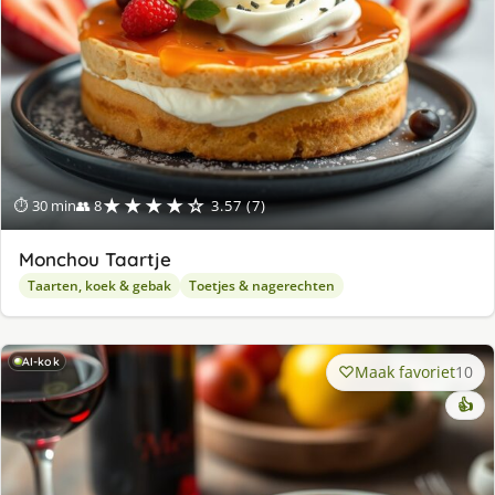
★★★★☆
⏱ 30 min
👥 8
3.57 (7)
Monchou Taartje
Taarten, koek & gebak
Toetjes & nagerechten
AI-kok
Maak favoriet
10
👍