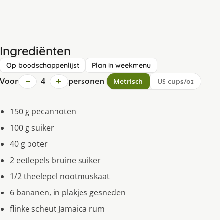
Ingrediënten
Op boodschappenlijst
Plan in weekmenu
−
+
Voor
4
personen
Metrisch
US cups/oz
150 g pecannoten
100 g suiker
40 g boter
2 eetlepels bruine suiker
1/2 theelepel nootmuskaat
6 bananen, in plakjes gesneden
flinke scheut Jamaica rum