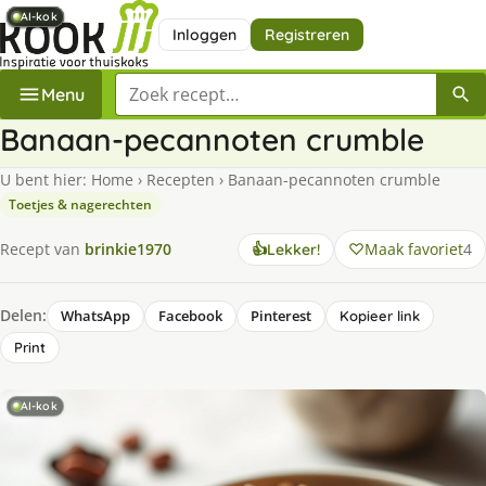
AI-kok
AI-kok
AI-kok
AI-kok
AI-kok
AI-kok
Inloggen
Registreren
Zoek een recept
Menu
Banaan-pecannoten crumble
U bent hier:
Home
›
Recepten
›
Banaan-pecannoten crumble
Toetjes & nagerechten
Maak favoriet
4
Recept van
brinkie1970
👍
Lekker!
Delen:
WhatsApp
Facebook
Pinterest
Kopieer link
Print
AI-kok