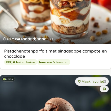
★★★★★
⏱ 60 min
👥 6
5 (1)
Pistachenotenparfait met sinaasappelcompote en
chocolade
BBQ & buiten koken
Inmaken & bewaren
AI-kok
Maak favoriet
3
👍