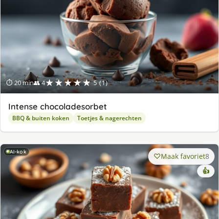
★★★★★
⏱ 20 min
👥 4
5 (1)
Intense chocoladesorbet
BBQ & buiten koken
Toetjes & nagerechten
AI-kok
Maak favoriet
8
👍