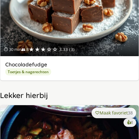
★★★☆☆
⏱ 30 min
👥 8
3.33 (3)
Chocoladefudge
Toetjes & nagerechten
Lekker hierbij
Maak favoriet
38
ke
👍
1
lek
ge