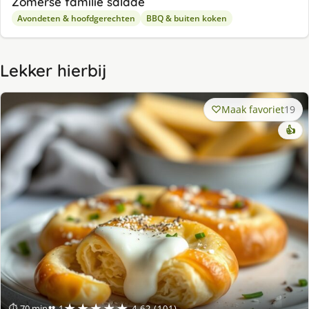
Zomerse familie salade
Avondeten & hoofdgerechten
BBQ & buiten koken
Lekker hierbij
Maak favoriet
19
👍
★★★★★
⏱ 70 min
👥 1
4.62 (101)