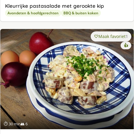
Kleurrijke pastasalade met gerookte kip
Avondeten & hoofdgerechten
BBQ & buiten koken
Maak favoriet
1
👍
⏱ 30 min
👥 6