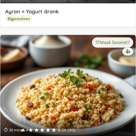
Ayran = Yogurt drank
Bijgerechten
Maak favoriet
7
👍
★★★★★
⏱ 30 min
👥 4
4.59 (90)