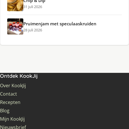
Chip & Dip
31 juli 2026
Pruimenjam met speculaaskruiden
28 juli 2026
Ontdek KookJij
Over KookJij
Contact
Recepten
Blog
Mijn KookJij
Nieuwsbrief