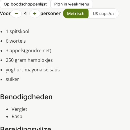
Op boodschappenlijst
Plan in weekmenu
−
+
Voor
4
personen
Metrisch
US cups/oz
1 spitskool
6 wortels
3 appels(goudreinet)
250 gram hamblokjes
yoghurt-mayonaise saus
suiker
Benodigdheden
Vergiet
Rasp
Bereidingswijze