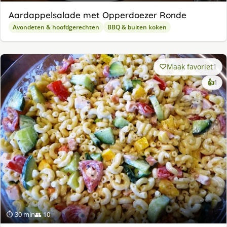
Aardappelsalade met Opperdoezer Ronde
Avondeten & hoofdgerechten
BBQ & buiten koken
Maak favoriet
1
ke
👍
1
lek
ge
⏱ 30 min
👥 10