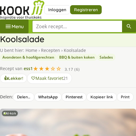
Inloggen
Registreren
Zoek een recept
Menu
Koolsalade
U bent hier:
Home
›
Recepten
›
Koolsalade
Avondeten & hoofdgerechten
BBQ & buiten koken
Salades
★★★☆☆
Recept van
ess1
3.17 (6)
Maak favoriet
21
👍
Lekker!
Delen:
WhatsApp
Pinterest
Delen…
Kopieer link
Print
AI-kok