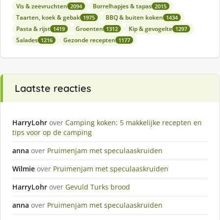
Vis & zeevruchten
Borrelhapjes & tapas
2094
2015
Taarten, koek & gebak
BBQ & buiten koken
1975
1434
Pasta & rijst
Groenten
Kip & gevogelte
1419
1312
1297
Salades
Gezonde recepten
1216
1177
Laatste reacties
HarryLohr
over
Camping koken: 5 makkelijke recepten en
tips voor op de camping
anna
over
Pruimenjam met speculaaskruiden
Wilmie
over
Pruimenjam met speculaaskruiden
HarryLohr
over
Gevuld Turks brood
anna
over
Pruimenjam met speculaaskruiden