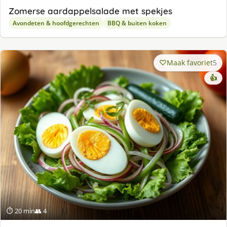
Zomerse aardappelsalade met spekjes
Avondeten & hoofdgerechten
BBQ & buiten koken
Maak favoriet
5
👍
⏱ 20 min
👥 4