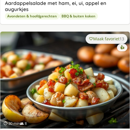
Aardappelsalade met ham, ei, ui, appel en
augurkjes
Avondeten & hoofdgerechten
BBQ & buiten koken
Maak favoriet
13
👍
⏱ 30 min
👥 8