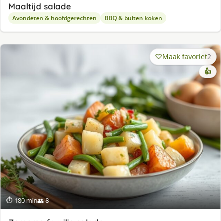
Maaltijd salade
Avondeten & hoofdgerechten
BBQ & buiten koken
Maak favoriet
2
👍
⏱ 180 min
👥 8