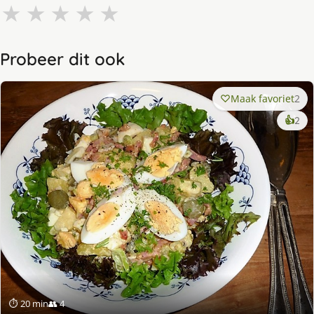
★
★
★
★
★
Probeer dit ook
Maak favoriet
2
ke
👍
2
lek
ge
⏱ 20 min
👥 4