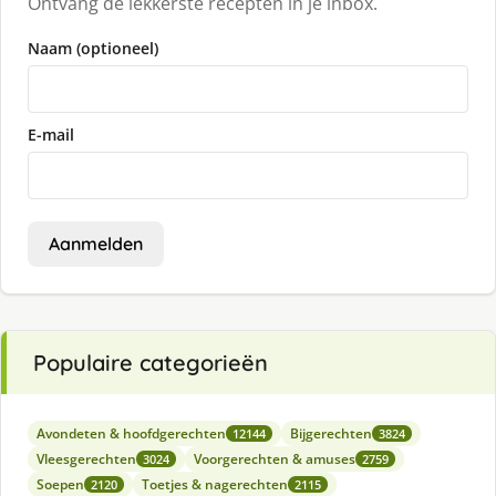
Ontvang de lekkerste recepten in je inbox.
Naam (optioneel)
E-mail
Aanmelden
Populaire categorieën
Avondeten & hoofdgerechten
Bijgerechten
12144
3824
Vleesgerechten
Voorgerechten & amuses
3024
2759
Soepen
Toetjes & nagerechten
2120
2115