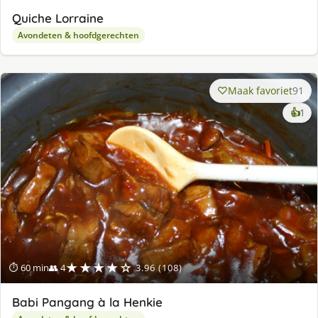
Quiche Lorraine
Avondeten & hoofdgerechten
Maak favoriet
91
ke
👍
1
lek
ge
★★★★☆
⏱ 60 min
👥 4
3.96 (108)
Babi Pangang à la Henkie