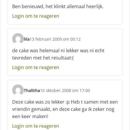
c
Ben benieuwd, het klinkt allemaal heerlijk.
h
Login om te reageren
r
e
e
f
lila
13 februari 2009 om 00:12
:
s
c
de cake was helemaal ni lekker was ni echt
h
tevreden met het resultaat:(
r
e
Login om te reageren
e
f
:
Thalitha
10 oktober 2008 om 17:00
s
c
Deze cake was zo lekker :p Heb t samen met een
h
vriendin gemaakt, en deze cake ga ik zeker nog
r
een keer maken!
e
e
Login om te reageren
f