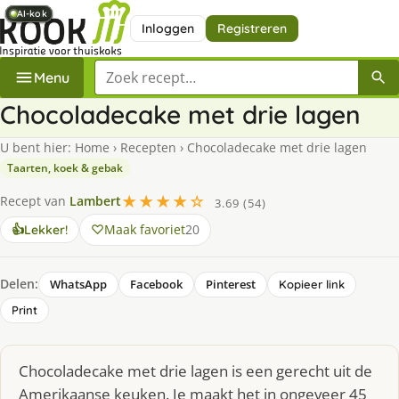
AI-kok
AI-kok
AI-kok
AI-kok
AI-kok
AI-kok
AI-kok
Inloggen
Registreren
Zoek een recept
Menu
Chocoladecake met drie lagen
U bent hier:
Home
›
Recepten
›
Chocoladecake met drie lagen
Taarten, koek & gebak
★★★★☆
Recept van
Lambert
3.69 (54)
Maak favoriet
20
👍
Lekker!
Delen:
WhatsApp
Facebook
Pinterest
Kopieer link
Print
Chocoladecake met drie lagen is een gerecht uit de
Amerikaanse keuken. Je maakt het in ongeveer 45