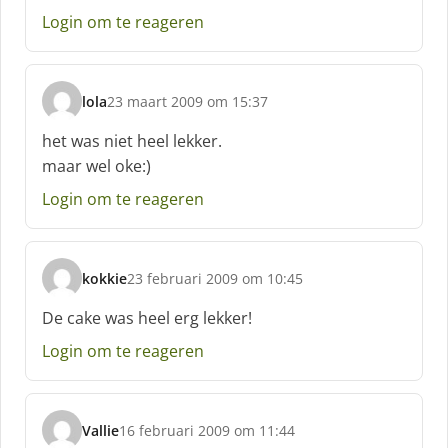
f
Login om te reageren
:
lola
23 maart 2009 om 15:37
s
c
het was niet heel lekker.
h
maar wel oke:)
r
e
Login om te reageren
e
f
:
kokkie
23 februari 2009 om 10:45
s
c
De cake was heel erg lekker!
h
Login om te reageren
r
e
e
f
Vallie
16 februari 2009 om 11:44
:
s