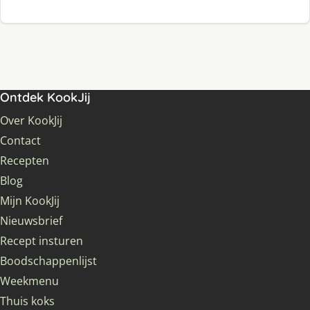
Ontdek KookJij
Over KookJij
Contact
Recepten
Blog
Mijn KookJij
Nieuwsbrief
Recept insturen
Boodschappenlijst
Weekmenu
Thuis koks