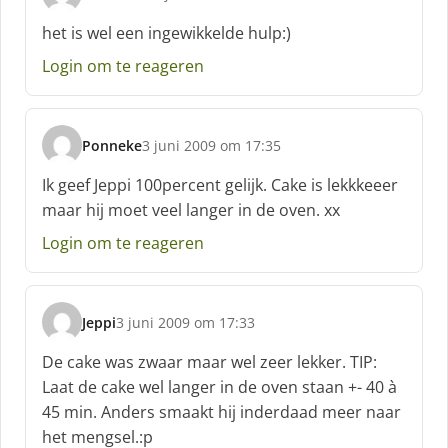
s
c
het is wel een ingewikkelde hulp:)
h
Login om te reageren
r
e
e
f
Ponneke
3 juni 2009 om 17:35
:
s
c
Ik geef Jeppi 100percent gelijk. Cake is lekkkeeer
h
maar hij moet veel langer in de oven. xx
r
e
Login om te reageren
e
f
:
Jeppi
3 juni 2009 om 17:33
s
c
De cake was zwaar maar wel zeer lekker. TIP:
h
Laat de cake wel langer in de oven staan +- 40 à
r
45 min. Anders smaakt hij inderdaad meer naar
e
het mengsel.:p
e