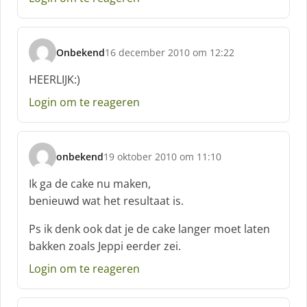
f
:
Onbekend
16 december 2010 om 12:22
s
c
HEERLIJK:)
h
Login om te reageren
r
e
e
f
onbekend
19 oktober 2010 om 11:10
:
s
c
Ik ga de cake nu maken,
h
benieuwd wat het resultaat is.
r
e
Ps ik denk ook dat je de cake langer moet laten
e
bakken zoals Jeppi eerder zei.
f
:
Login om te reageren