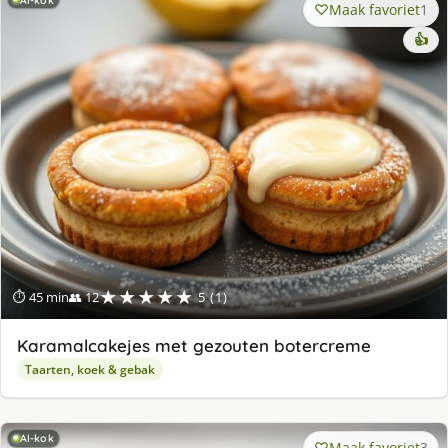
Maak favoriet
1
👍
★★★★★
⏱ 45 min
👥 12
5 (1)
Karamalcakejes met gezouten botercreme
Taarten, koek & gebak
AI-kok
Maak favoriet
3