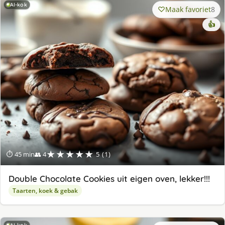
AI-kok
Maak favoriet
8
👍
★★★★★
⏱ 45 min
👥 4
5 (1)
Double Chocolate Cookies uit eigen oven, lekker!!!
Taarten, koek & gebak
AI-kok