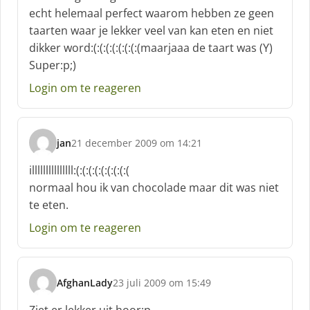
r
echt helemaal perfect waarom hebben ze geen
e
taarten waar je lekker veel van kan eten en niet
e
f
dikker word:(:(:(:(:(:(:(:(maarjaaa de taart was (Y)
:
Super:p;)
Login om te reageren
jan
21 december 2009 om 14:21
s
c
illlllllllllllll:(:(:(:(:(:(:(:(:(
h
normaal hou ik van chocolade maar dit was niet
r
te eten.
e
e
Login om te reageren
f
:
AfghanLady
23 juli 2009 om 15:49
s
c