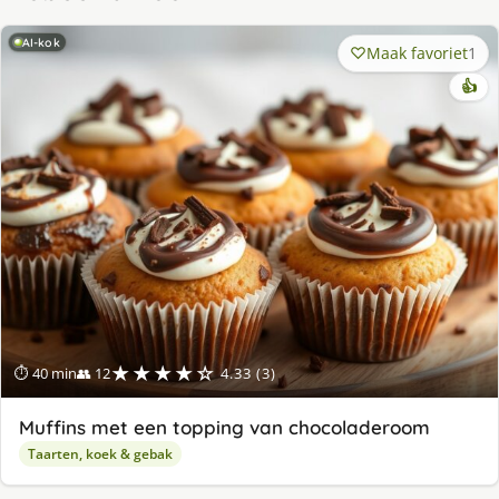
AI-kok
Maak favoriet
1
👍
★★★★☆
⏱ 40 min
👥 12
4.33 (3)
Muffins met een topping van chocoladeroom
Taarten, koek & gebak