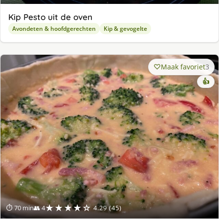
Kip Pesto uit de oven
Avondeten & hoofdgerechten
Kip & gevogelte
Maak favoriet
3
👍
★★★★☆
⏱ 70 min
👥 4
4.29 (45)