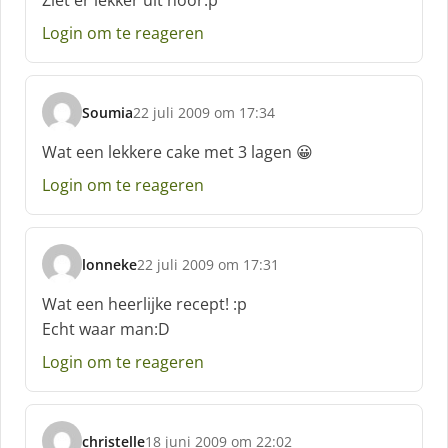
Ziet er lekker uit hoor:p
h
Login om te reageren
r
e
e
f
Soumia
22 juli 2009 om 17:34
:
s
c
Wat een lekkere cake met 3 lagen 😀
h
Login om te reageren
r
e
e
f
lonneke
22 juli 2009 om 17:31
:
s
c
Wat een heerlijke recept! :p
h
Echt waar man:D
r
e
Login om te reageren
e
f
:
christelle
18 juni 2009 om 22:02