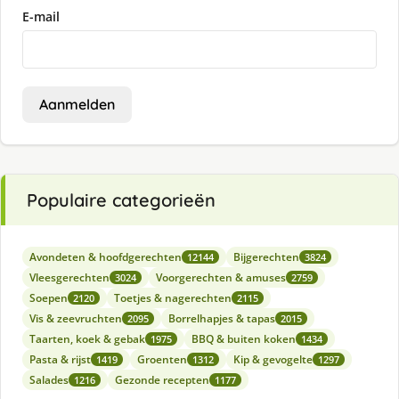
E-mail
Aanmelden
Populaire categorieën
Avondeten & hoofdgerechten
Bijgerechten
12144
3824
Vleesgerechten
Voorgerechten & amuses
3024
2759
Soepen
Toetjes & nagerechten
2120
2115
Vis & zeevruchten
Borrelhapjes & tapas
2095
2015
Taarten, koek & gebak
BBQ & buiten koken
1975
1434
Pasta & rijst
Groenten
Kip & gevogelte
1419
1312
1297
Salades
Gezonde recepten
1216
1177