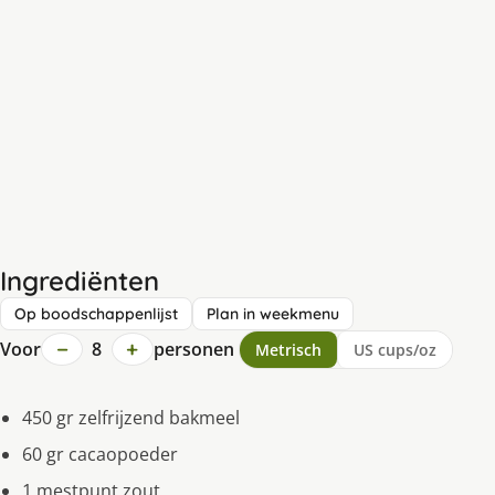
Ingrediënten
Op boodschappenlijst
Plan in weekmenu
−
+
Voor
8
personen
Metrisch
US cups/oz
450 gr zelfrijzend bakmeel
60 gr cacaopoeder
1 mestpunt zout