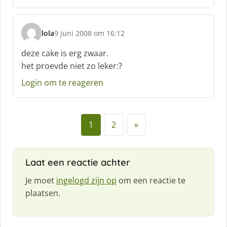
:
lola
9 juni 2008 om 16:12
s
c
deze cake is erg zwaar.
h
het proevde niet zo leker:?
r
e
Login om te reageren
e
f
:
1
2
»
Laat een reactie achter
Je moet
ingelogd zijn op
om een reactie te
plaatsen.