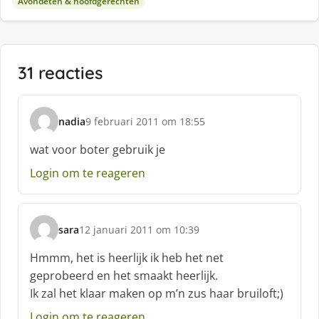
Avondeten & hoofdgerechten
31 reacties
nadia
9 februari 2011 om 18:55
s
c
wat voor boter gebruik je
h
Login om te reageren
r
e
e
f
sara
12 januari 2011 om 10:39
:
s
c
Hmmm, het is heerlijk ik heb het net
h
geprobeerd en het smaakt heerlijk.
r
Ik zal het klaar maken op m’n zus haar bruiloft;)
e
e
Login om te reageren