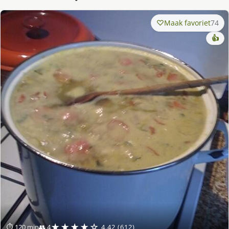
Maak favoriet
74
👍
★★★★☆
⏱ 120 min
👥 4
4.42 (612)