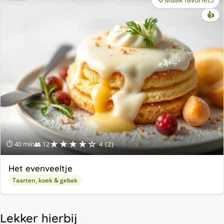
👍
★★★★☆
⏱ 40 min
👥 12
4 (2)
Het evenveeltje
Taarten, koek & gebak
Lekker hierbij