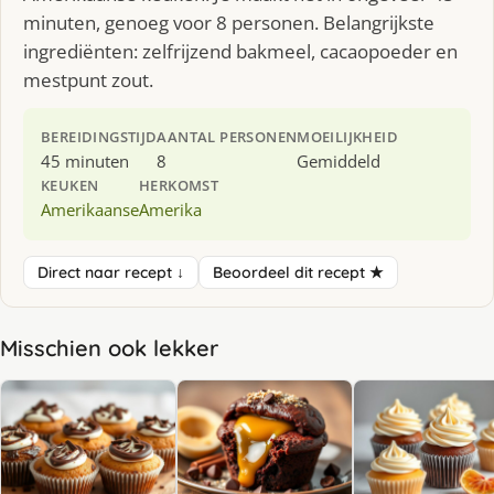
minuten, genoeg voor 8 personen. Belangrijkste
ingrediënten: zelfrijzend bakmeel, cacaopoeder en
mestpunt zout.
BEREIDINGSTIJD
AANTAL PERSONEN
MOEILIJKHEID
45 minuten
8
Gemiddeld
KEUKEN
HERKOMST
Amerikaanse
Amerika
Direct naar recept ↓
Beoordeel dit recept ★
Misschien ook lekker