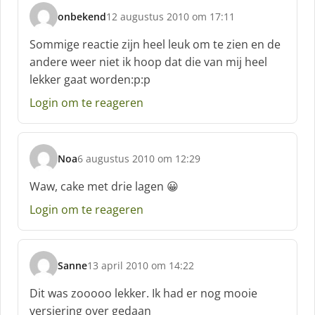
onbekend
12 augustus 2010 om 17:11
s
c
Sommige reactie zijn heel leuk om te zien en de
h
andere weer niet ik hoop dat die van mij heel
r
lekker gaat worden:p:p
e
e
Login om te reageren
f
:
Noa
6 augustus 2010 om 12:29
s
c
Waw, cake met drie lagen 😀
h
Login om te reageren
r
e
e
f
Sanne
13 april 2010 om 14:22
:
s
c
Dit was zooooo lekker. Ik had er nog mooie
h
versiering over gedaan