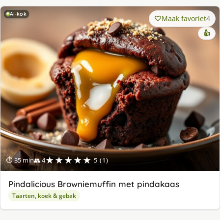
AI-kok
Maak favoriet
4
👍
★★★★★
⏱ 35 min
👥 4
5 (1)
Pindalicious Browniemuffin met pindakaas
Taarten, koek & gebak