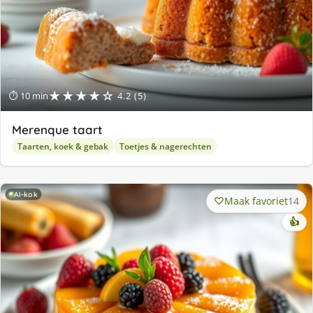
★★★★☆
⏱ 10 min
4.2 (5)
Merenque taart
Taarten, koek & gebak
Toetjes & nagerechten
AI-kok
Maak favoriet
14
👍