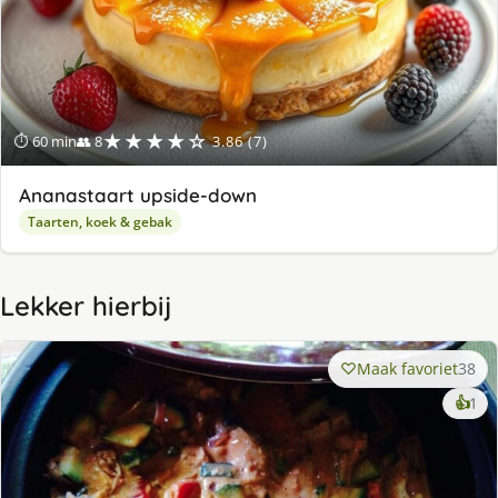
★★★★☆
⏱ 60 min
👥 8
3.86 (7)
Ananastaart upside-down
Taarten, koek & gebak
Lekker hierbij
Maak favoriet
38
ke
👍
1
lek
ge