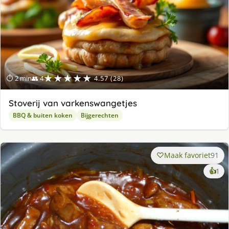
★★★★★
⏱ 2 min
👥 4
4.57 (28)
Stoverij van varkenswangetjes
BBQ & buiten koken
Bijgerechten
Maak favoriet
91
ke
👍
1
lek
ge