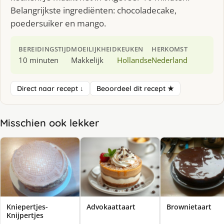
Belangrijkste ingrediënten: chocoladecake,
poedersuiker en mango.
BEREIDINGSTIJD
MOEILIJKHEID
KEUKEN
HERKOMST
10 minuten
Makkelijk
Hollandse
Nederland
Direct naar recept ↓
Beoordeel dit recept ★
Misschien ook lekker
Kniepertjes-
Advokaattaart
Brownietaart
Knijpertjes