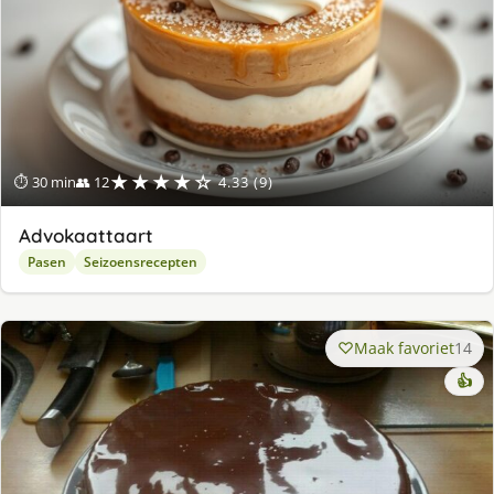
★★★★☆
⏱ 30 min
👥 12
4.33 (9)
Advokaattaart
Pasen
Seizoensrecepten
Maak favoriet
14
👍