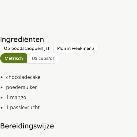
Ingrediënten
Op boodschappenlijst
Plan in weekmenu
Metrisch
US cups/oz
chocoladecake
poedersuiker
1 mango
1 passievrucht
Bereidingswijze