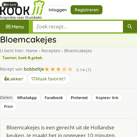
AI-kok
AI-kok
AI-kok
AI-kok
Inloggen
Registreren
Zoek een recept
Menu
Bloemcakejes
U bent hier:
Home
›
Recepten
›
Bloemcakejes
Taarten, koek & gebak
★★★☆☆
Recept van
bobbeltje
3.14 (7)
Maak favoriet
1
👍
Lekker!
Delen:
WhatsApp
Facebook
Pinterest
Kopieer link
Print
Bloemcakejes is een gerecht uit de Hollandse
keuken. Je maakt het in ongeveer 10 minuten.