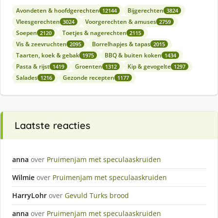
Avondeten & hoofdgerechten
Bijgerechten
12144
3824
Vleesgerechten
Voorgerechten & amuses
3024
2759
Soepen
Toetjes & nagerechten
2120
2115
Vis & zeevruchten
Borrelhapjes & tapas
2095
2015
Taarten, koek & gebak
BBQ & buiten koken
1975
1434
Pasta & rijst
Groenten
Kip & gevogelte
1419
1312
1297
Salades
Gezonde recepten
1216
1177
Laatste reacties
anna
over
Pruimenjam met speculaaskruiden
Wilmie
over
Pruimenjam met speculaaskruiden
HarryLohr
over
Gevuld Turks brood
anna
over
Pruimenjam met speculaaskruiden