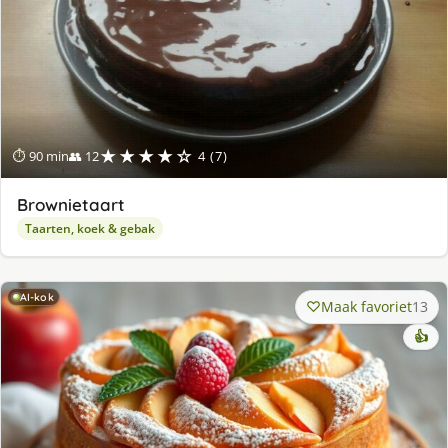
★★★★☆
⏱ 90 min
👥 12
4 (7)
Brownietaart
Taarten, koek & gebak
AI-kok
Maak favoriet
13
👍