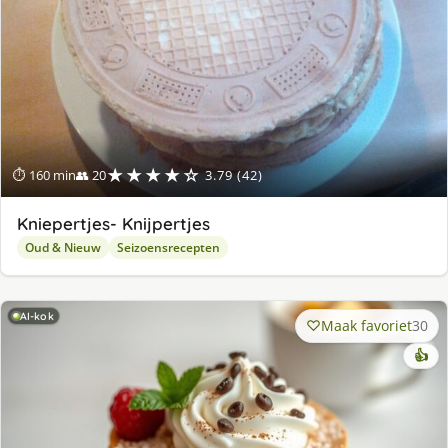
★★★★☆
⏱ 160 min
👥 20
3.79 (42)
Kniepertjes- Knijpertjes
Oud & Nieuw
Seizoensrecepten
AI-kok
Maak favoriet
30
👍