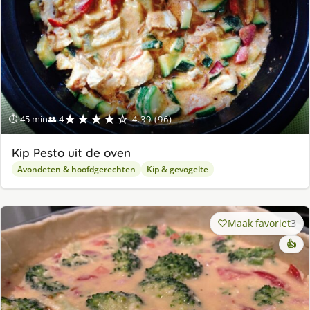
★★★★☆
⏱ 45 min
👥 4
4.39 (96)
Kip Pesto uit de oven
Avondeten & hoofdgerechten
Kip & gevogelte
Maak favoriet
3
👍