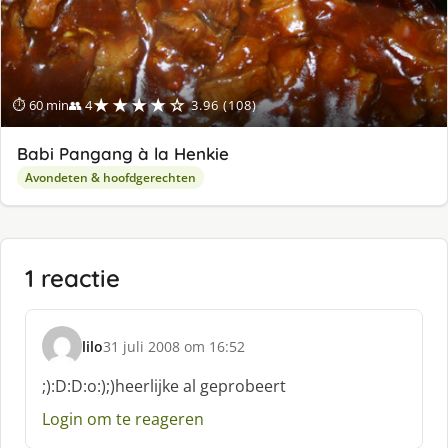
★★★★☆
⏱ 60 min
👥 4
3.96 (108)
Babi Pangang à la Henkie
Avondeten & hoofdgerechten
1 reactie
lilo
31 juli 2008 om 16:52
s
c
;):D:D:o:);)heerlijke al geprobeert
h
Login om te reageren
r
e