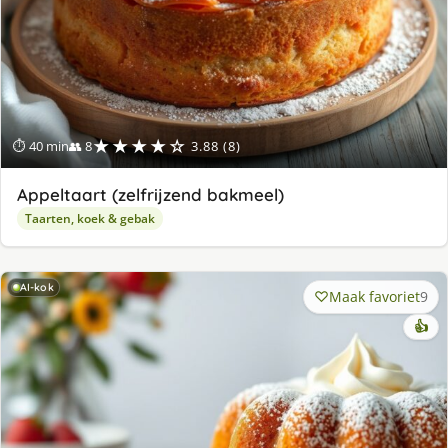
★★★★☆
⏱ 40 min
👥 8
3.88 (8)
Appeltaart (zelfrijzend bakmeel)
Taarten, koek & gebak
AI-kok
Maak favoriet
9
👍