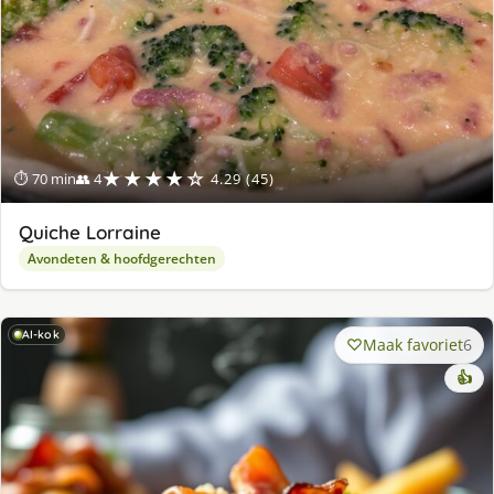
★★★★☆
⏱ 70 min
👥 4
4.29 (45)
Quiche Lorraine
Avondeten & hoofdgerechten
AI-kok
Maak favoriet
6
👍