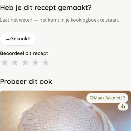
Heb je dit recept gemaakt?
Laat het weten — het komt in je kooklogboek te staan.
🍳
Gekookt!
Beoordeel dit recept
★
★
★
★
★
Probeer dit ook
Maak favoriet
17
👍