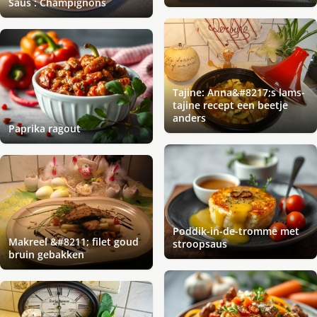
Saus : Champignons
Tajine: Anna&#8217;s lams-
tajine recept een beetje
anders
Paprika ragout
Poddik-in-de-tromme met
Makreel &#8211; filet goud
stroopsaus
bruin gebakken