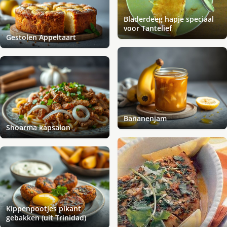
Bladerdeeg hapje speciaal
voor Tantelief
Gestolen Appeltaart
Bananenjam
Shoarma kapsalon
Kippenpootjes pikant
gebakken (uit Trinidad)