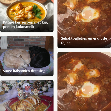
Pittige kerriesoep met kip,
prei en kokosmelk
Gehaktballetjes en ei uit de
Tajine
Saus: balsamico dressing