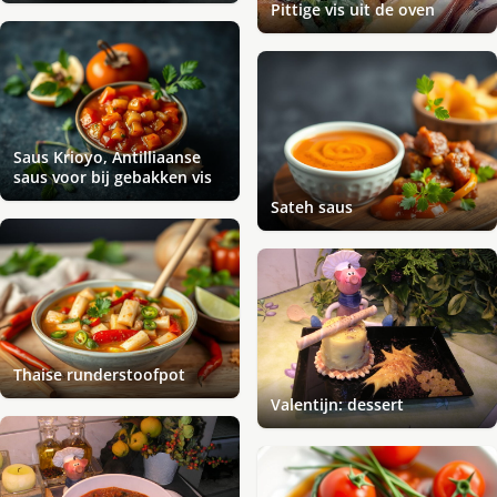
Pittige vis uit de oven
Saus Krioyo, Antilliaanse
saus voor bij gebakken vis
Sateh saus
Thaise runderstoofpot
Valentijn: dessert