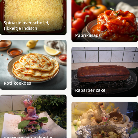
Spinazie ovenschotel,
tikkeltje Indisch
Paprikasaus
Roti koekoes
Rabarber cake
Voorgerecht : Valentijn