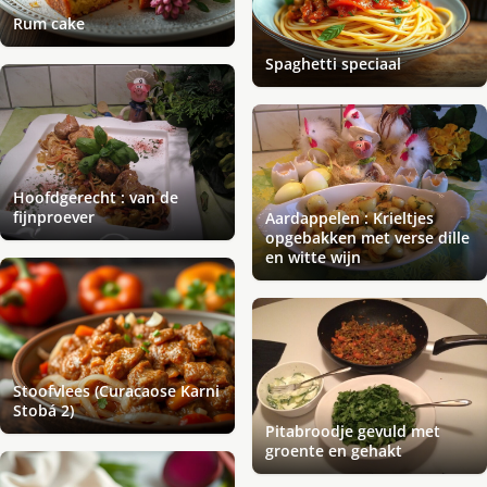
Rum cake
Spaghetti speciaal
Hoofdgerecht : van de
fijnproever
Aardappelen : Krieltjes
opgebakken met verse dille
en witte wijn
Stoofvlees (Curacaose Karni
Stobá 2)
Pitabroodje gevuld met
groente en gehakt