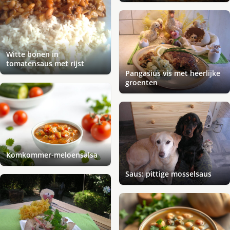
Witte bonen in
tomatensaus met rijst
Pangasius vis met heerlijke
groenten
Komkommer-meloensalsa
Saus: pittige mosselsaus