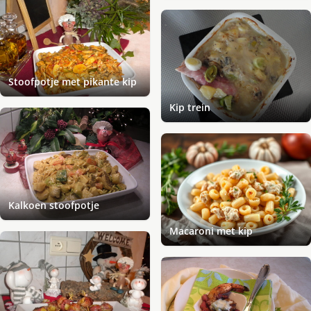
Stoofpotje met pikante kip
Kip trein
Kalkoen stoofpotje
Macaroni met kip