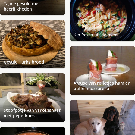
Tajine gevuld met
heerlijkheden
Kip Pesto uit de oven
Gevuld Turks brood
Amuse van rolletjes ham en
buffel mozzarella
Stoofpotje van varkenshaas
met peperkoek