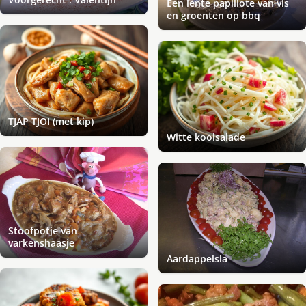
Een lente papillote van vis
en groenten op bbq
TJAP TJOI (met kip)
Witte koolsalade
Stoofpotje van
varkenshaasje
Aardappelsla