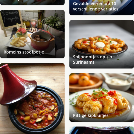
Gevulde eieren op 10
verschillende variaties
Romeins stoofpotje
Snijboontjes op z’n
Surinaams
Pittige kipkluifjes