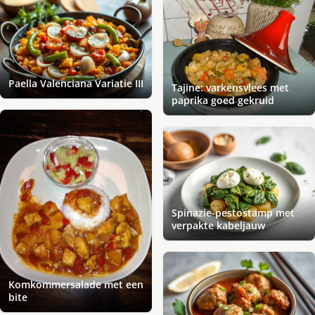
Paella Valenciana Variatie III
Tajine: varkensvlees met
paprika goed gekruid
Spinazie-pestostamp met
verpakte kabeljauw
Komkommersalade met een
bite