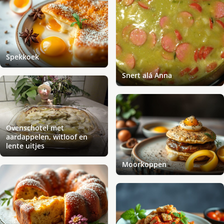
Spekkoek
Snert alá Anna
Ovenschotel met
aardappelen, witloof en
lente uitjes
Moorkoppen