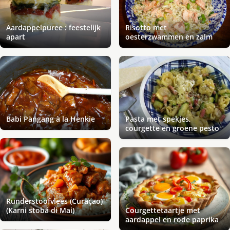
Aardappelpuree : feestelijk
Risotto met
apart
oesterzwammen en zalm
Babi Pangang à la Henkie
Pasta met spekjes,
courgette en groene pesto
Runderstoofvlees (Curaçao)
(Karni stobá di Mai)
Courgettetaartje met
aardappel en rode paprika