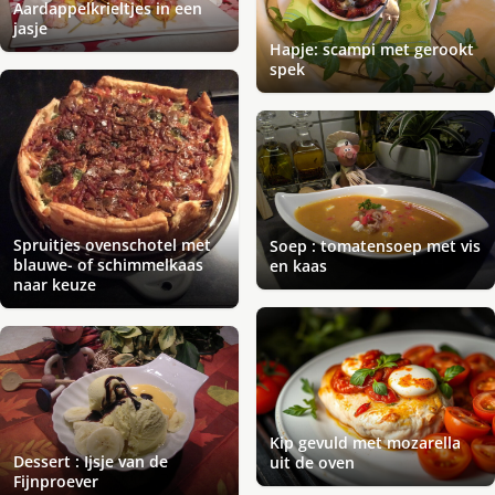
Aardappelkrieltjes in een
jasje
Hapje: scampi met gerookt
spek
Spruitjes ovenschotel met
Soep : tomatensoep met vis
blauwe- of schimmelkaas
en kaas
naar keuze
Kip gevuld met mozarella
Dessert : Ijsje van de
uit de oven
Fijnproever