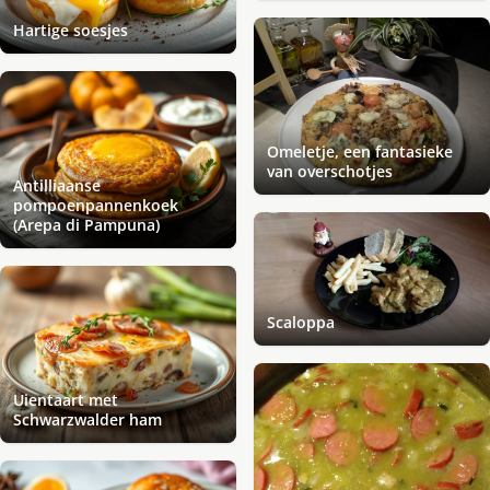
Hartige soesjes
Omeletje, een fantasieke
van overschotjes
Antilliaanse
pompoenpannenkoek
(Arepa di Pampuna)
Scaloppa
Uientaart met
Schwarzwalder ham