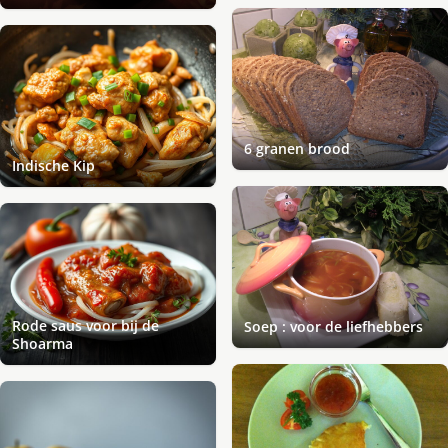
6 granen brood
Indische Kip
Rode saus voor bij de
Soep : voor de liefhebbers
Shoarma