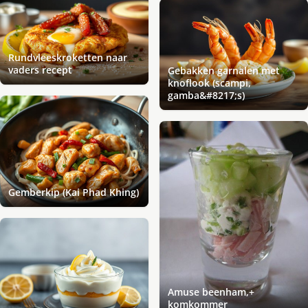
Rundvleeskroketten naar
vaders recept
Gebakken garnalen met
knoflook (scampi,
gamba&#8217;s)
Gemberkip (Kai Phad Khing)
Amuse beenham,+
komkommer