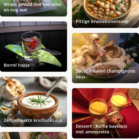
Wraps gevuld met van alles
en nog wat
Pittige bruinebonensoep
Borrel hapje
Saus : Pikante champignons
saus
Zelfgemaakte knoflooksaus
Dessert : Koffie baverois
met ammoretto