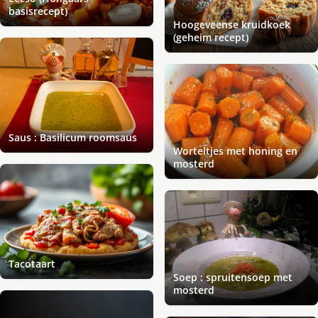
basisrecept)
Hoogeveense kruidkoek
(geheim recept)
Saus : Basilicum roomsaus
Worteltjes met honing en
mosterd
Tacotaart
Soep : spruitensoep met
mosterd