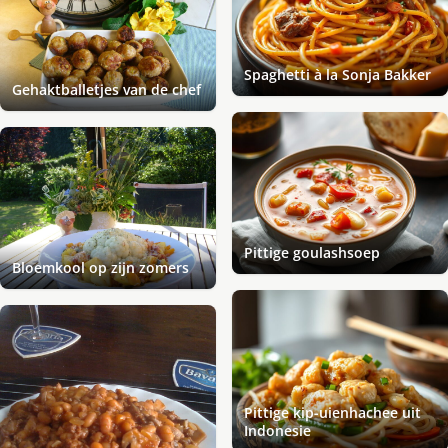
Spaghetti à la Sonja Bakker
Gehaktballetjes van de chef
Pittige goulashsoep
Bloemkool op zijn zomers
Pittige kip-uienhachee uit
Indonesie