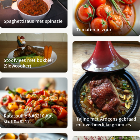
Spaghettisaus met spinazie
Tomaten in zuur
Stoofvlees met bokbier
(Slowcooker)
Ratatouille &#8216;hot
Tajine met Ardeens gebraad
stuff&#8217;
en overheerlijke groentes