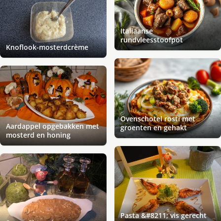
Italiaanse
rundvleesstoofpot
Knoflook-mosterdcrème
Ovenschotel rosti met
Aardappel opgebakken met
groenten en gehakt
mosterd en honing
Pasta &#8211; vis gerecht