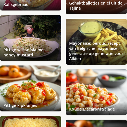
Gehaktballetjes en ei uit de
Kalfsgebraad
Tajine
Mayonaise: oeroud recept
van Belgische mayonaise,
Pittige witloofsla met
generatie op generatie voor
honey mustard
Alkien
Pittige kipkluifjes
Koude Macaroni Salade