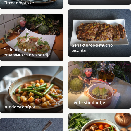
Citroenmousse
Gehaktbrood mucho
De lente komt
picante
eraan&#8230; visbordje
Lente stoofpotje
Runderstoofpot