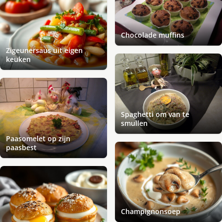
Chocolade muffins
Zigeunersaus uit eigen
keuken
Spaghetti om van te
smullen
Paasomelet op zijn
paasbest
Champignonsoep