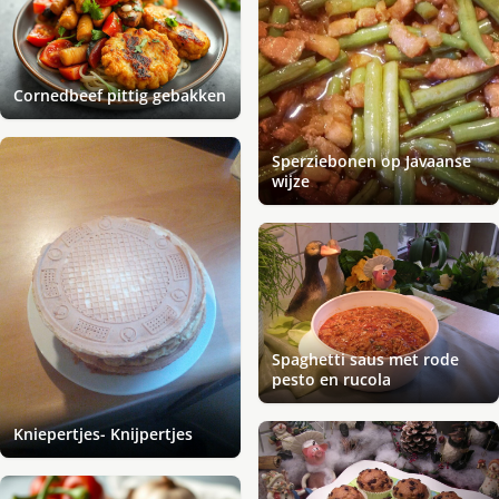
Cornedbeef pittig gebakken
Sperziebonen op Javaanse
wijze
Spaghetti saus met rode
pesto en rucola
Kniepertjes- Knijpertjes