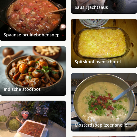
Saus : Jachtsaus
Spaanse bruinebonensoep
Spitskool ovenschotel
Indische stoofpot
Mosterdsoep (zeer snelle)