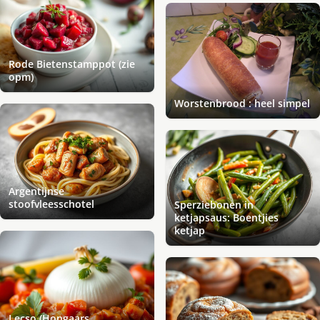
Rode Bietenstamppot (zie
opm)
Worstenbrood : heel simpel
Argentijnse
stoofvleesschotel
Sperziebonen in
ketjapsaus: Boentjies
ketjap
Lecso (Hongaars