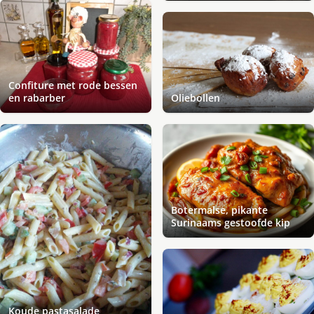
Confiture met rode bessen
en rabarber
Oliebollen
Botermalse, pikante
Surinaams gestoofde kip
Koude pastasalade