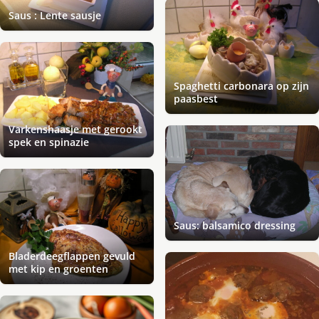
Saus : Lente sausje
Spaghetti carbonara op zijn
paasbest
Varkenshaasje met gerookt
spek en spinazie
Saus: balsamico dressing
Bladerdeegflappen gevuld
met kip en groenten