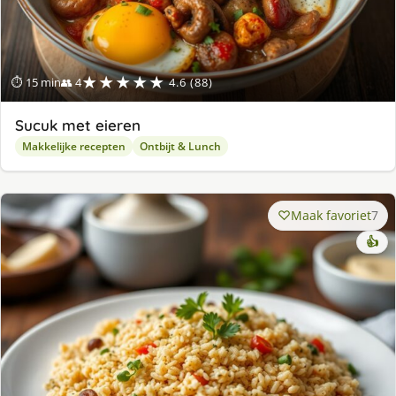
★★★★★
⏱ 15 min
👥 4
4.6 (88)
Sucuk met eieren
Makkelijke recepten
Ontbijt & Lunch
Maak favoriet
7
👍