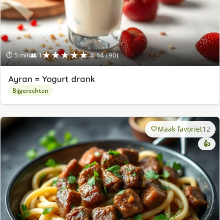
★★★★★
⏱ 5 min
👥 1
4.64 (90)
Ayran = Yogurt drank
Bijgerechten
Maak favoriet
12
👍