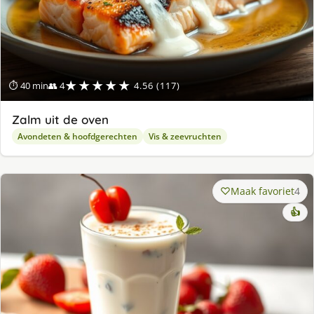
★★★★★
⏱ 40 min
👥 4
4.56 (117)
Zalm uit de oven
Avondeten & hoofdgerechten
Vis & zeevruchten
Maak favoriet
4
👍