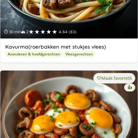
★★★★★
⏱ 30 min
👥 2
4.64 (83)
Kavurma(roerbakken met stukjes vlees)
Avondeten & hoofdgerechten
Vleesgerechten
Maak favoriet
8
👍