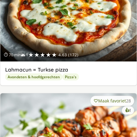
★★★★★
⏱ 70 min
👥 1
4.63 (172)
Lahmacun = Turkse pizza
Avondeten & hoofdgerechten
Pizza's
Maak favoriet
28
ke
👍
1
lek
ge