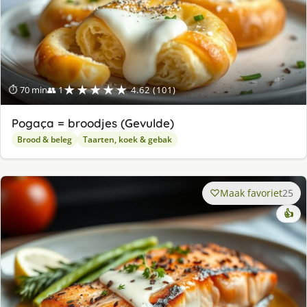
★★★★★
⏱ 70 min
👥 1
4.62 (101)
Pogaça = broodjes (Gevulde)
Brood & beleg
Taarten, koek & gebak
Maak favoriet
25
👍