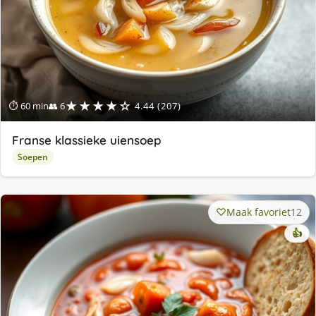
★★★★☆
⏱ 60 min
👥 6
4.44 (207)
Franse klassieke uiensoep
Soepen
Maak favoriet
12
👍