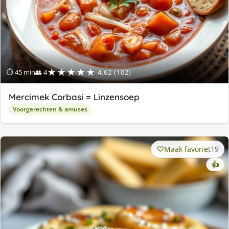
★★★★★
⏱ 45 min
👥 4
4.62 (102)
Mercimek Corbasi = Linzensoep
Voorgerechten & amuses
Maak favoriet
19
👍