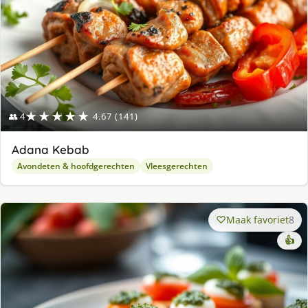
★★★★★
👥 4
4.67 (141)
Adana Kebab
Avondeten & hoofdgerechten
Vleesgerechten
Maak favoriet
8
👍