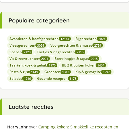
Populaire categorieën
Avondeten & hoofdgerechten
Bijgerechten
12144
3824
Vleesgerechten
Voorgerechten & amuses
3024
2759
Soepen
Toetjes & nagerechten
2120
2115
Vis & zeevruchten
Borrelhapjes & tapas
2094
2015
Taarten, koek & gebak
BBQ & buiten koken
1975
1434
Pasta & rijst
Groenten
Kip & gevogelte
1419
1312
1297
Salades
Gezonde recepten
1216
1178
Laatste reacties
HarryLohr
over
Camping koken: 5 makkelijke recepten en