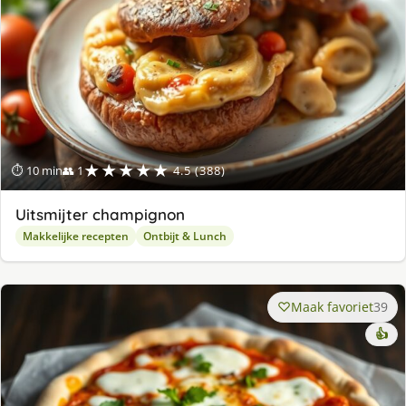
★★★★★
⏱ 10 min
👥 1
4.5 (388)
Uitsmijter champignon
Makkelijke recepten
Ontbijt & Lunch
Maak favoriet
39
👍