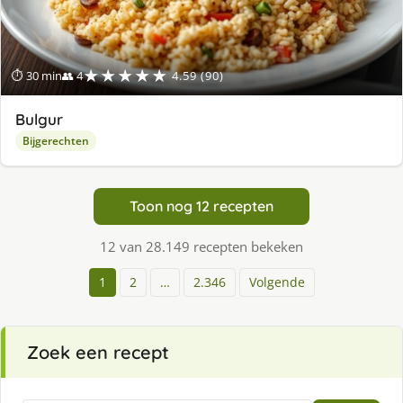
★★★★★
⏱ 30 min
👥 4
4.59 (90)
Bulgur
Bijgerechten
Toon nog 12 recepten
12 van 28.149 recepten bekeken
1
2
…
2.346
Volgende
Zoek een recept