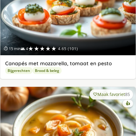
★★★★★
⏱ 15 min
👥 4
4.65 (101)
Canapés met mozzarella, tomaat en pesto
Bijgerechten
Brood & beleg
Maak favoriet
85
👍