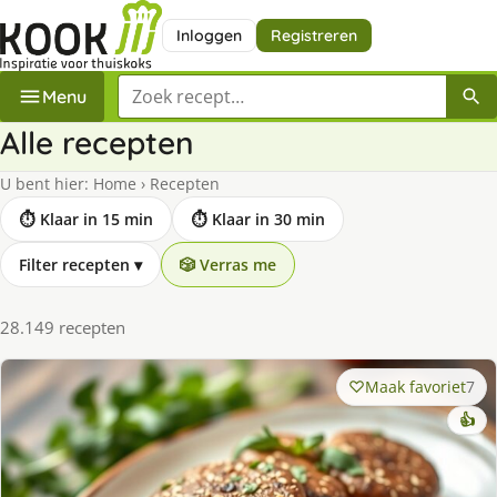
Inloggen
Registreren
Zoek een recept
Menu
Alle recepten
U bent hier:
Home
›
Recepten
⏱ Klaar in 15 min
⏱ Klaar in 30 min
Filter recepten
▾
🎲 Verras me
28.149 recepten
Maak favoriet
7
👍