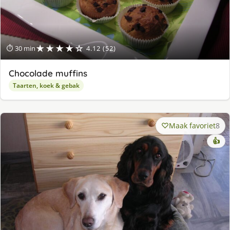
★★★★☆
⏱ 30 min
4.12 (52)
Chocolade muffins
Taarten, koek & gebak
Maak favoriet
8
👍