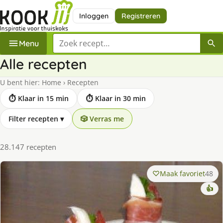
Inloggen
Registreren
Zoek een recept
Menu
Alle recepten
U bent hier:
Home
›
Recepten
⏱ Klaar in 15 min
⏱ Klaar in 30 min
Filter recepten
▾
🎲 Verras me
28.147 recepten
Maak favoriet
48
👍