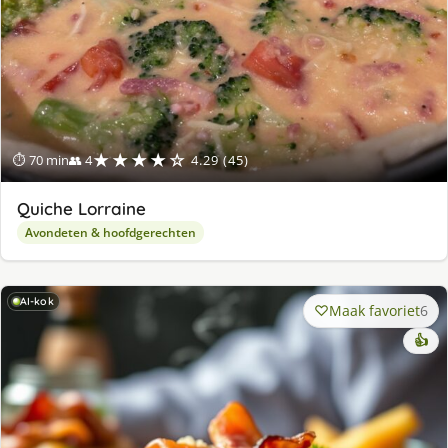
★★★★☆
⏱ 70 min
👥 4
4.29 (45)
Quiche Lorraine
Avondeten & hoofdgerechten
AI-kok
Maak favoriet
6
👍