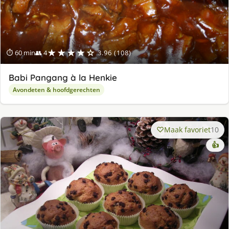
★★★★☆
⏱ 60 min
👥 4
3.96 (108)
Babi Pangang à la Henkie
Avondeten & hoofdgerechten
Maak favoriet
10
👍