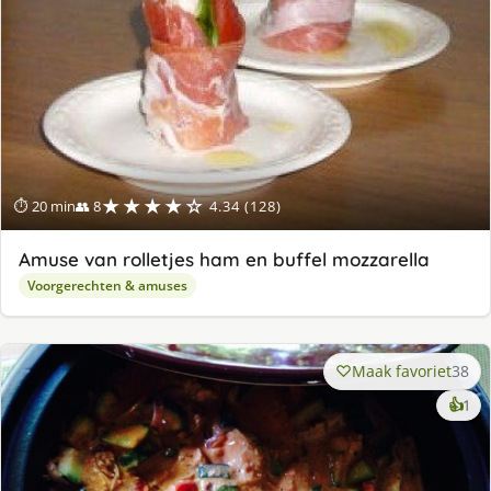
★★★★☆
⏱ 20 min
👥 8
4.34 (128)
Amuse van rolletjes ham en buffel mozzarella
Voorgerechten & amuses
Maak favoriet
38
ke
👍
1
lek
ge