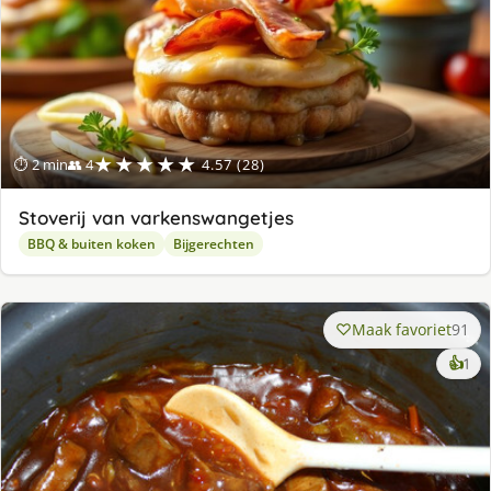
★★★★★
⏱ 2 min
👥 4
4.57 (28)
Stoverij van varkenswangetjes
BBQ & buiten koken
Bijgerechten
Maak favoriet
91
ke
👍
1
lek
ge