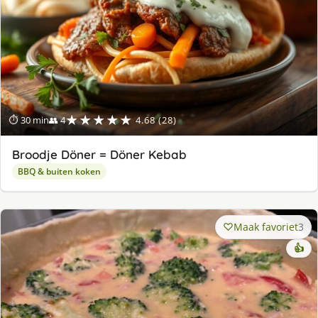
★★★★★
⏱ 30 min
👥 4
4.68 (28)
Broodje Döner = Döner Kebab
BBQ & buiten koken
Maak favoriet
3
👍