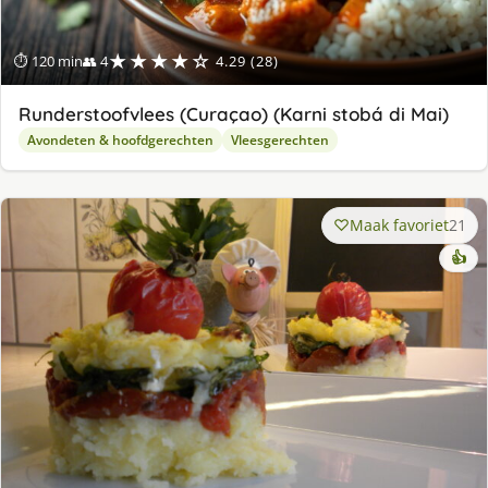
★★★★☆
⏱ 120 min
👥 4
4.29 (28)
Runderstoofvlees (Curaçao) (Karni stobá di Mai)
Avondeten & hoofdgerechten
Vleesgerechten
Maak favoriet
21
👍