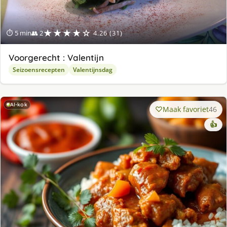
★★★★☆
⏱ 5 min
👥 2
4.26 (31)
Voorgerecht : Valentijn
Seizoensrecepten
Valentijnsdag
AI-kok
Maak favoriet
46
👍