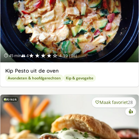
★★★★☆
⏱ 45 min
👥 4
4.39 (96)
Kip Pesto uit de oven
Avondeten & hoofdgerechten
Kip & gevogelte
AI-kok
Maak favoriet
28
👍