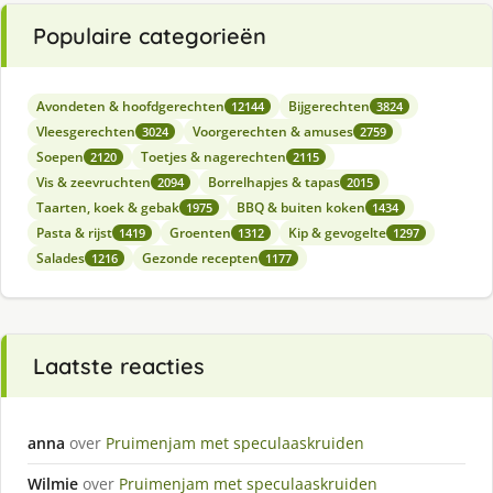
Populaire categorieën
Avondeten & hoofdgerechten
Bijgerechten
12144
3824
Vleesgerechten
Voorgerechten & amuses
3024
2759
Soepen
Toetjes & nagerechten
2120
2115
Vis & zeevruchten
Borrelhapjes & tapas
2094
2015
Taarten, koek & gebak
BBQ & buiten koken
1975
1434
Pasta & rijst
Groenten
Kip & gevogelte
1419
1312
1297
Salades
Gezonde recepten
1216
1177
Laatste reacties
anna
over
Pruimenjam met speculaaskruiden
Wilmie
over
Pruimenjam met speculaaskruiden