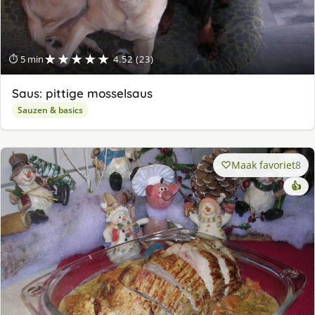
★★★★★
⏱ 5 min
4.52 (23)
Saus: pittige mosselsaus
Sauzen & basics
Maak favoriet
8
👍