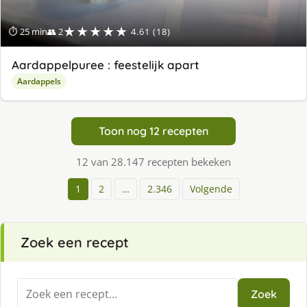
★★★★★
⏱ 25 min
👥 2
4.61 (18)
Aardappelpuree : feestelijk apart
Aardappels
Toon nog 12 recepten
12 van 28.147 recepten bekeken
1
2
…
2.346
Volgende
Zoek een recept
Zoeken
Zoek
naar: