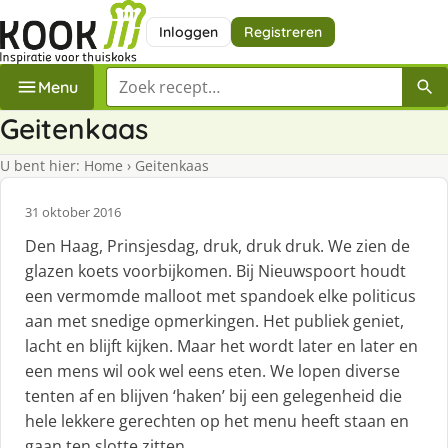
Inloggen
Registreren
Zoek een recept
Menu
Geitenkaas
U bent hier:
Home
›
Geitenkaas
31 oktober 2016
Den Haag, Prinsjesdag, druk, druk druk. We zien de
glazen koets voorbijkomen. Bij Nieuwspoort houdt
een vermomde malloot met spandoek elke politicus
aan met snedige opmerkingen. Het publiek geniet,
lacht en blijft kijken. Maar het wordt later en later en
een mens wil ook wel eens eten. We lopen diverse
tenten af en blijven ‘haken’ bij een gelegenheid die
hele lekkere gerechten op het menu heeft staan en
gaan ten slotte zitten.