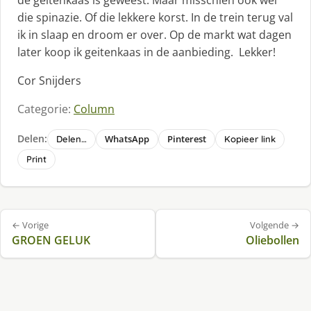
die spinazie. Of die lekkere korst. In de trein terug val
ik in slaap en droom er over. Op de markt wat dagen
later koop ik geitenkaas in de aanbieding. Lekker!
Cor Snijders
Categorie:
Column
Delen:
WhatsApp
Pinterest
Delen…
Kopieer link
Print
Bericht
← Vorige
Volgende →
navigatie
GROEN GELUK
Oliebollen