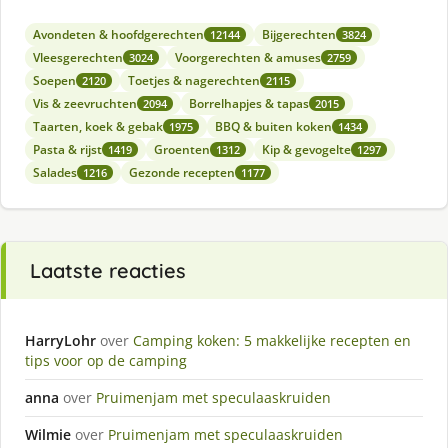
Avondeten & hoofdgerechten
Bijgerechten
12144
3824
Vleesgerechten
Voorgerechten & amuses
3024
2759
Soepen
Toetjes & nagerechten
2120
2115
Vis & zeevruchten
Borrelhapjes & tapas
2094
2015
Taarten, koek & gebak
BBQ & buiten koken
1975
1434
Pasta & rijst
Groenten
Kip & gevogelte
1419
1312
1297
Salades
Gezonde recepten
1216
1177
Laatste reacties
HarryLohr
over
Camping koken: 5 makkelijke recepten en
tips voor op de camping
anna
over
Pruimenjam met speculaaskruiden
Wilmie
over
Pruimenjam met speculaaskruiden