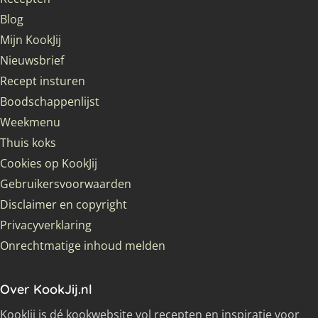
Blog
Mijn KookJij
Nieuwsbrief
Recept insturen
Boodschappenlijst
Weekmenu
Thuis koks
Cookies op KookJij
Gebruikersvoorwaarden
Disclaimer en copyright
Privacyverklaring
Onrechtmatige inhoud melden
Over KookJij.nl
KookJij is dé kookwebsite vol recepten en inspiratie voor