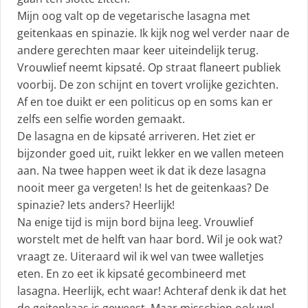
Mijn oog valt op de vegetarische lasagna met
geitenkaas en spinazie. Ik kijk nog wel verder naar de
andere gerechten maar keer uiteindelijk terug.
Vrouwlief neemt kipsaté. Op straat flaneert publiek
voorbij. De zon schijnt en tovert vrolijke gezichten.
Af en toe duikt er een politicus op en soms kan er
zelfs een selfie worden gemaakt.
De lasagna en de kipsaté arriveren. Het ziet er
bijzonder goed uit, ruikt lekker en we vallen meteen
aan. Na twee happen weet ik dat ik deze lasagna
nooit meer ga vergeten! Is het de geitenkaas? De
spinazie? Iets anders? Heerlijk!
Na enige tijd is mijn bord bijna leeg. Vrouwlief
worstelt met de helft van haar bord. Wil je ook wat?
vraagt ze. Uiteraard wil ik wel van twee walletjes
eten. En zo eet ik kipsaté gecombineerd met
lasagna. Heerlijk, echt waar! Achteraf denk ik dat het
de geitenkaas is geweest. Maar misschien ook wel