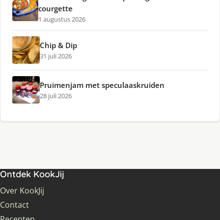
courgette
1 augustus 2026
Chip & Dip
31 juli 2026
Pruimenjam met speculaaskruiden
28 juli 2026
Ontdek KookJij
Over KookJij
Contact
Recepten