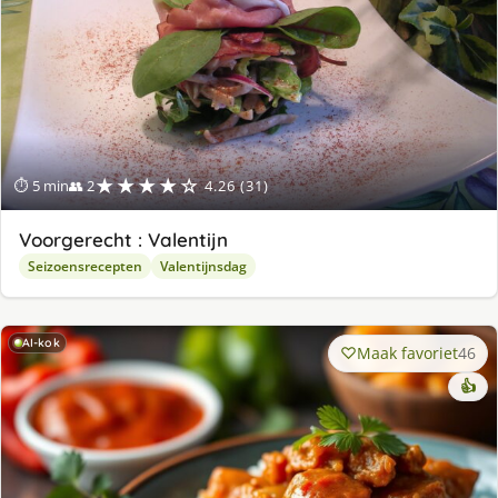
★★★★☆
⏱ 5 min
👥 2
4.26 (31)
Voorgerecht : Valentijn
Seizoensrecepten
Valentijnsdag
AI-kok
Maak favoriet
46
👍