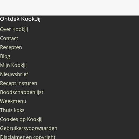
Ontdek KookJij
Over KookJij
Contact
Recepten
Blog
Mijn KookJij
Nieuwsbrief
Recept insturen
Boodschappenlijst
Weekmenu
Thuis koks
Cookies op KookJij
Gebruikersvoorwaarden
Disclaimer en copyright