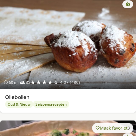
👍
★★★★☆
⏱ 60 min
👥 35
4.07 (480)
Oliebollen
Oud & Nieuw
Seizoensrecepten
Maak favoriet
3