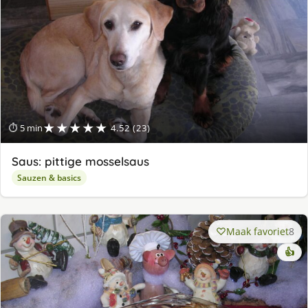
★★★★★
⏱ 5 min
4.52 (23)
Saus: pittige mosselsaus
Sauzen & basics
Maak favoriet
8
👍