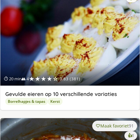
★★★★☆
⏱ 20 min
👥 4
3.83 (381)
Gevulde eieren op 10 verschillende variaties
Borrelhapjes & tapas
Kerst
Maak favoriet
91
ke
👍
1