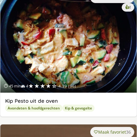
ke
👍
1
lek
ge
★★★★☆
⏱ 45 min
👥 4
4.39 (96)
Kip Pesto uit de oven
Avondeten & hoofdgerechten
Kip & gevogelte
Maak favoriet
36