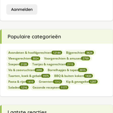
Aanmelden
Populaire categorieën
Avondeten & hoofdgerechten
Bijgerechten
12144
3824
Vleesgerechten
Voorgerechten & amuses
3024
2759
Soepen
Toetjes & nagerechten
2120
2115
Vis & zeevruchten
Borrelhapjes & tapas
2095
2015
Taarten, koek & gebak
BBQ & buiten koken
1975
1434
Pasta & rijst
Groenten
Kip & gevogelte
1419
1312
1297
Salades
Gezonde recepten
1216
1177
Laatste reacties