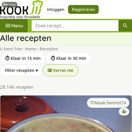
AI-kok
Inloggen
Registreren
Zoek een recept
Menu
Alle recepten
U bent hier:
Home
›
Recepten
⏱ Klaar in 15 min
⏱ Klaar in 30 min
Filter recepten
▾
🎲 Verras me
28.146 recepten
Maak favoriet
74
👍