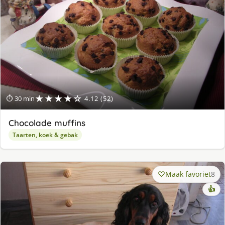
★★★★☆
⏱ 30 min
4.12 (52)
Chocolade muffins
Taarten, koek & gebak
Maak favoriet
8
👍