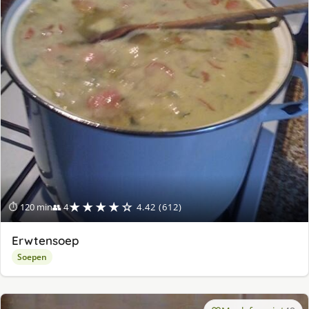
★★★★☆
⏱ 120 min
👥 4
4.42 (612)
Erwtensoep
Soepen