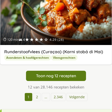
★★★★☆
⏱ 120 min
👥 4
4.29 (28)
Runderstoofvlees (Curaçao) (Karni stobá di Mai)
Avondeten & hoofdgerechten
Vleesgerechten
Toon nog 12 recepten
12 van 28.146 recepten bekeken
1
2
…
2.346
Volgende