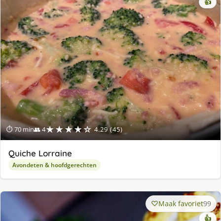
👍
★★★★☆
⏱ 70 min
👥 4
4.29 (45)
Quiche Lorraine
Avondeten & hoofdgerechten
Maak favoriet
99
👍