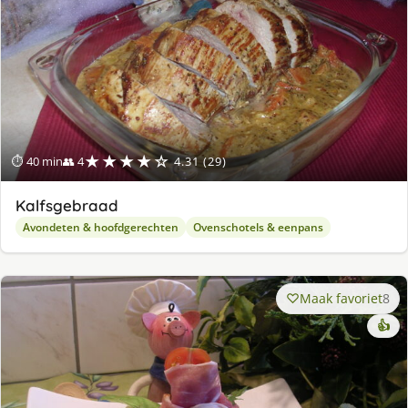
★★★★☆
⏱ 40 min
👥 4
4.31 (29)
Kalfsgebraad
Avondeten & hoofdgerechten
Ovenschotels & eenpans
Maak favoriet
8
👍