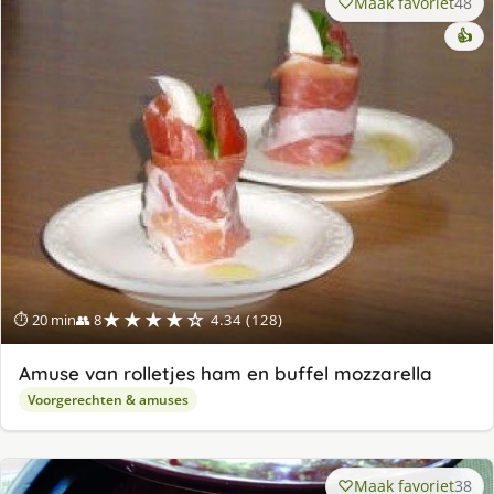
Maak favoriet
48
👍
★★★★☆
⏱ 20 min
👥 8
4.34 (128)
Amuse van rolletjes ham en buffel mozzarella
Voorgerechten & amuses
Maak favoriet
38