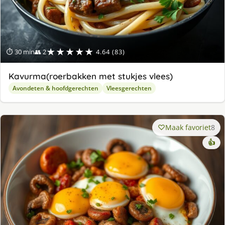
★★★★★
⏱ 30 min
👥 2
4.64 (83)
Kavurma(roerbakken met stukjes vlees)
Avondeten & hoofdgerechten
Vleesgerechten
Maak favoriet
8
👍