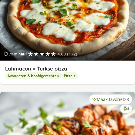
★★★★★
⏱ 70 min
👥 1
4.63 (172)
Lahmacun = Turkse pizza
Avondeten & hoofdgerechten
Pizza's
Maak favoriet
28
ke
👍
1
lek
ge