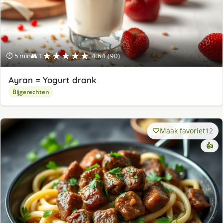
★★★★★
⏱ 5 min
👥 1
4.64 (90)
Ayran = Yogurt drank
Bijgerechten
Maak favoriet
12
👍