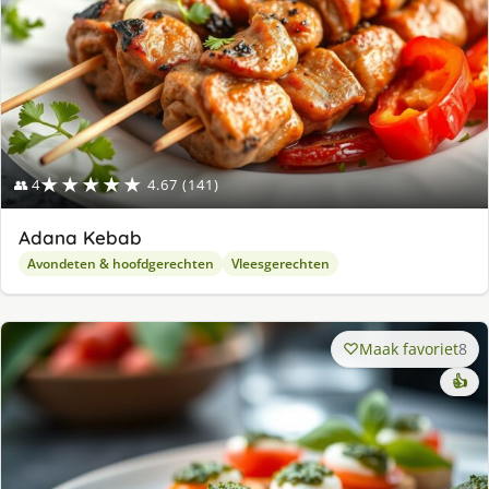
★★★★★
👥 4
4.67 (141)
Adana Kebab
Avondeten & hoofdgerechten
Vleesgerechten
Maak favoriet
8
👍