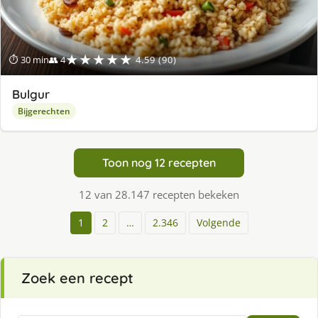
★★★★★
⏱ 30 min
👥 4
4.59 (90)
Bulgur
Bijgerechten
Toon nog 12 recepten
12 van 28.147 recepten bekeken
1
2
…
2.346
Volgende
Zoek een recept