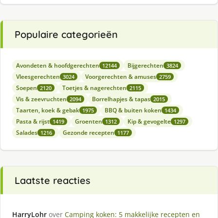
Populaire categorieën
Avondeten & hoofdgerechten
Bijgerechten
12144
3824
Vleesgerechten
Voorgerechten & amuses
3024
2759
Soepen
Toetjes & nagerechten
2120
2115
Vis & zeevruchten
Borrelhapjes & tapas
2094
2015
Taarten, koek & gebak
BBQ & buiten koken
1975
1434
Pasta & rijst
Groenten
Kip & gevogelte
1419
1312
1297
Salades
Gezonde recepten
1216
1177
Laatste reacties
HarryLohr
over
Camping koken: 5 makkelijke recepten en