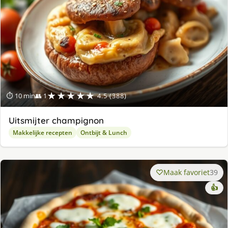
★★★★★
⏱ 10 min
👥 1
4.5 (388)
Uitsmijter champignon
Makkelijke recepten
Ontbijt & Lunch
Maak favoriet
39
👍