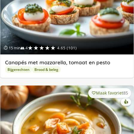
★★★★★
⏱ 15 min
👥 4
4.65 (101)
Canapés met mozzarella, tomaat en pesto
Bijgerechten
Brood & beleg
Maak favoriet
85
👍