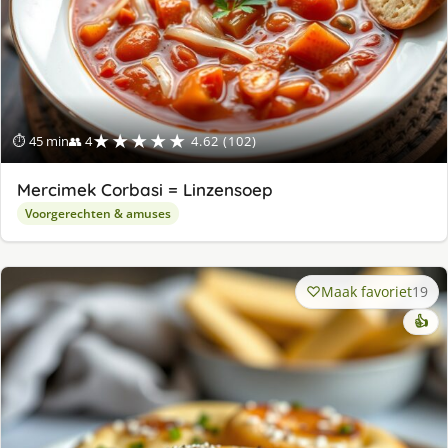
★★★★★
⏱ 45 min
👥 4
4.62 (102)
Mercimek Corbasi = Linzensoep
Voorgerechten & amuses
Maak favoriet
19
👍