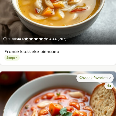
★★★★☆
⏱ 60 min
👥 6
4.44 (207)
Franse klassieke uiensoep
Soepen
Maak favoriet
12
👍