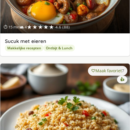
★★★★★
⏱ 15 min
👥 4
4.6 (88)
Sucuk met eieren
Makkelijke recepten
Ontbijt & Lunch
Maak favoriet
7
👍