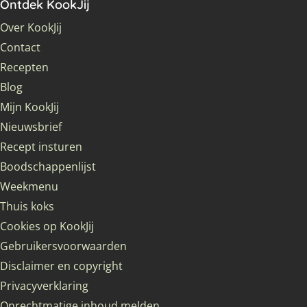
Ontdek KookJij
Over KookJij
Contact
Recepten
Blog
Mijn KookJij
Nieuwsbrief
Recept insturen
Boodschappenlijst
Weekmenu
Thuis koks
Cookies op KookJij
Gebruikersvoorwaarden
Disclaimer en copyright
Privacyverklaring
Onrechtmatige inhoud melden