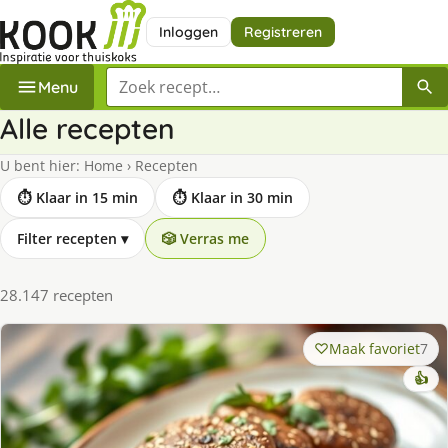
Inloggen
Registreren
Zoek een recept
Menu
Alle recepten
U bent hier:
Home
›
Recepten
⏱ Klaar in 15 min
⏱ Klaar in 30 min
Filter recepten
▾
🎲 Verras me
28.147 recepten
Maak favoriet
7
👍