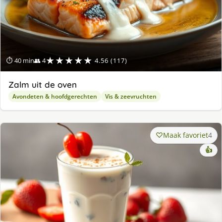
★★★★★
⏱ 40 min
👥 4
4.56 (117)
Zalm uit de oven
Avondeten & hoofdgerechten
Vis & zeevruchten
Maak favoriet
4
👍