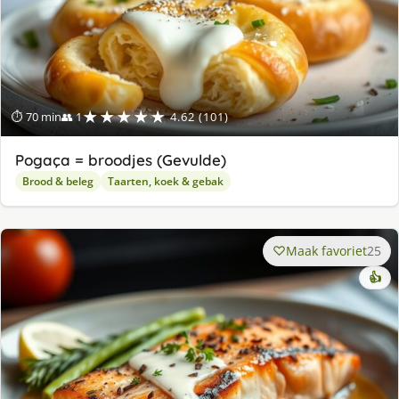
★★★★★
⏱ 70 min
👥 1
4.62 (101)
Pogaça = broodjes (Gevulde)
Brood & beleg
Taarten, koek & gebak
Maak favoriet
25
👍